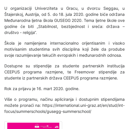
U organizaciji Univerziteta u Gracu, u dvorcu Seggau, u
Štajerskoj, Austrija, od 5. do 18. jula 2020. godine biće održana
Međunarodna ljetna škola GUSEGG 2020. Tema ljetne škole ove
godine će biti „Stabilnost, bezbjednost i sreća: država –
društvo - religija“.
Škola je namijenjena internacionalno orijentisanim i visoko
motivisanim studentima svih disciplina koji žele da prodube
svoje razumijevanje tekućih evropskih i međunarodnih odnosa.
Dostupne su stipendije za studente partnerskih institucija
CEEPUS programa razmjene, te Freemover stipendije za
studente iz partnerskih država CEEPUS programa razmjene.
Rok za prijavu je 16. mart 2020. godine.
Više o programu, načinu apliciranja i dostupnim stipendijama
možete pronaći na: https://international.uni-graz.at/en/stud/int-
focus/summerschools/gusegg-summerschool/