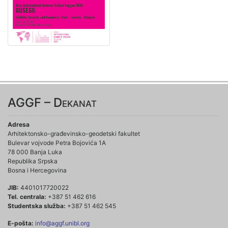
AGGF – Dekanat
Adresa
Arhitektonsko-građevinsko-geodetski fakultet
Bulevar vojvode Petra Bojovića 1A
78 000 Banja Luka
Republika Srpska
Bosna i Hercegovina
JIB:
4401017720022
Tel. centrala:
+387 51 462 616
Studentska služba:
+387 51 462 545
E-pošta:
info@aggf.unibl.org