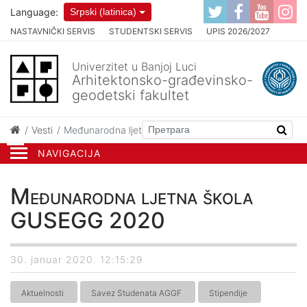
Language:
Srpski (latinica)
NASTAVNIČKI SERVIS
STUDENTSKI SERVIS
UPIS 2026/2027
Univerzitet u Banjoj Luci
Arhitektonsko-građevinsko-
geodetski fakultet
Vesti
Međunarodna ljetna škola GUSEGG 2020
NAVIGACIJA
Međunarodna ljetna škola
GUSEGG 2020
30. januar 2020. 12:15:29
Aktuelnosti
Savez Studenata AGGF
Stipendije