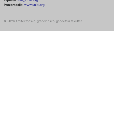
E-pošta:
info@unibl.org
Prezentacija:
www.unibl.org
© 2026 Arhitektonsko-građevinsko-geodetski fakultet