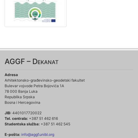
AGGF – Dekanat
Adresa
Arhitektonsko-građevinsko-geodetski fakultet
Bulevar vojvode Petra Bojovića 1A
78 000 Banja Luka
Republika Srpska
Bosna i Hercegovina
JIB:
4401017720022
Tel. centrala:
+387 51 462 616
Studentska služba:
+387 51 462 545
E-pošta:
info@aggf.unibl.org