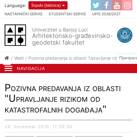
Language:
Srpski (latinica)
NASTAVNIČKI SERVIS
STUDENTSKI SERVIS
UPIS 2026/2027
Univerzitet u Banjoj Luci
Arhitektonsko-građevinsko-
geodetski fakultet
Vesti
Pozivna predavanja iz oblasti "Upravljanje rizikom od k
NAVIGACIJA
Pozivna predavanja iz oblasti
"Upravljanje rizikom od
katastrofalnih događaja"
26. novembar 2018. 17:39:30