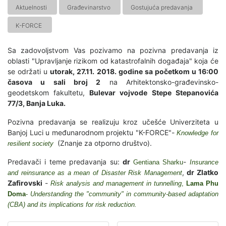
Aktuelnosti
Građevinarstvo
Gostujuća predavanja
K-FORCE
Sa zadovoljstvom Vas pozivamo na pozivna predavanja iz
oblasti "Upravljanje rizikom od katastrofalnih događaja" koja će
se održati u
utorak, 27.11. 2018. godine sa početkom u 16:00
časova u sali broj 2
na Arhitektonsko-građevinsko-
geodetskom fakultetu,
Bulevar vojvode Stepe Stepanovića
77/3, Banja Luka.
Pozivna predavanja se realizuju kroz učešće Univerziteta u
Banjoj Luci u međunarodnom projektu "K-FORCE"-
Knowledge for
(Znanje za otporno društvo).
resilient society
Predavači i teme predavanja su:
dr
-
Gentiana Sharku
Insurance
,
dr Zlatko
and reinsurance as a mean of Disaster Risk Management
Zafirovski
-
Risk analysis and management in tunnelling
,
Lama Phu
Doma
-
Understanding the "community" in community-based adaptation
(CBA) and its implications for risk reduction.