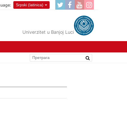
guage:
Srpski (latinica)
Univerzitet u Banjoj Luci