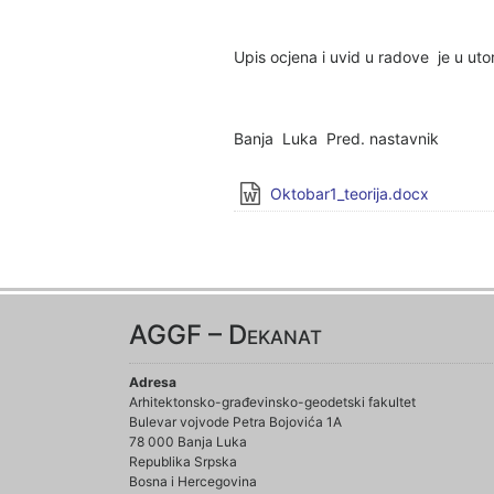
Upis ocjena i uvid u radove je u uto
Banja Luka Pred. nastavnik
Oktobar1_teorija.docx
AGGF – Dekanat
Adresa
Arhitektonsko-građevinsko-geodetski fakultet
Bulevar vojvode Petra Bojovića 1A
78 000 Banja Luka
Republika Srpska
Bosna i Hercegovina