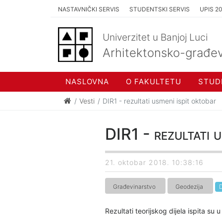
NASTAVNIČKI SERVIS
STUDENTSKI SERVIS
UPIS 2
Univerzitet u Banjoj Luci
Arhitektonsko-građev
NASLOVNA
O FAKULTETU
STUD
Vesti
DIR1 - rezultati usmeni ispit oktobar
DIR1 - rezultati u
21. oktobar 2018. 10:38:16
Građevinarstvo
Geodezija
D
Rezultati teorijskog dijela ispita su u