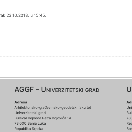
rak 23.10.2018. u 15:45.
AGGF – Univerzitetski grad
U
Adresa
Ad
Arhitektonsko-građevinsko-geodetski fakultet
Uni
Univerzitetski grad
Bul
Bulevar vojvode Petra Bojovića 1A
78
78 000 Banja Luka
Rep
Republika Srpska
Bos