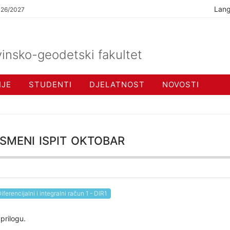
Lan
026/2027
insko-geodetski fakultet
IJE
STUDENTI
DJELATNOST
NOVOSTI
smeni ispit oktobar
iferencijalni i integralni račun 1 - DIR1
 prilogu.