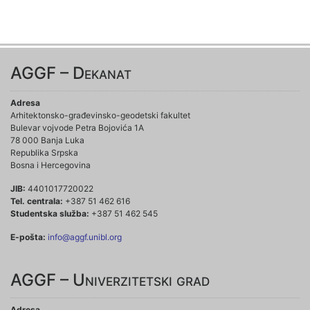
AGGF – Dekanat
Adresa
Arhitektonsko-građevinsko-geodetski fakultet
Bulevar vojvode Petra Bojovića 1A
78 000 Banja Luka
Republika Srpska
Bosna i Hercegovina
JIB:
4401017720022
Tel. centrala:
+387 51 462 616
Studentska služba:
+387 51 462 545
E-pošta:
info@aggf.unibl.org
AGGF – Univerzitetski grad
Adresa