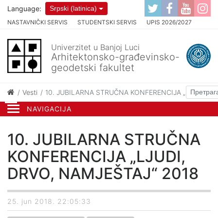
Language:
Srpski (latinica)
NASTAVNIČKI SERVIS
STUDENTSKI SERVIS
UPIS 2026/2027
Univerzitet u Banjoj Luci
Arhitektonsko-građevinsko-
geodetski fakultet
Vesti
10. JUBILARNA STRUČNA KONFERENCIJA „LJUDI, DR
NAVIGACIJA
10. JUBILARNA STRUČNA
KONFERENCIJA „LJUDI,
DRVO, NAMJEŠTAJ“ 2018
25. jun 2018. 22:05:33