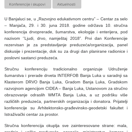
Konferencije i skupovi
Aktuelnosti
U Banjaluci se, u „Razvojno edukativnom centru” – Centar za selo
– Manjača, 29. i 30. juna 2018. godine održava 10.
s
tručna
k
onferencija drvoprerade, šumarstva, ekologije i enterijera, pod
nazivom ‘’Ljudi, drvo, namještaj 2018”. Prvi dan Konferencije
rezervisan je za predstavljanje preduzeća/organizacija, panel
diskusije i prezentacije, dok su za drugi dan planirane radionice i
poslovni sastanci preduzeća.
Stručnu konferenciju tradicionalno organizuje Udruženje
šumarstva i prerade drveta INTERFOB Banja Luka u saradnji sa
Klasterom DRVO Banja Luka, Gradom Banja Luka, Gradskom
razvojnom agencijom CIDEA – Banja Luka, Ustanovom za stručno
obrazovanje odraslih WMTA Banja Luka, a uz podršku više
različitih preduzeća, partnerskih organizacija i donatora.
Prijatelji
konferencije su Arhitektonsko-građevinsko-geodetski fakultet i
Istraživački centar za prostor.
Stručna konferencija okuplja sve zainteresovane strane: mala,
srednja i velika preduzeća, agencije, ministarstva, komore i