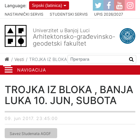
Language:
Srpski (latinica)
NASTAVNIČKI SERVIS
STUDENTSKI SERVIS
UPIS 2026/2027
Univerzitet u Banjoj Luci
Arhitektonsko-građevinsko-
geodetski fakultet
Vesti
TROJKA IZ BLOKA , BANJA LUKA 10. JUN, SUBOTA
NAVIGACIJA
TROJKA IZ BLOKA , BANJA
LUKA 10. JUN, SUBOTA
09. jun 2017. 23:45:00
Savez Studenata AGGF