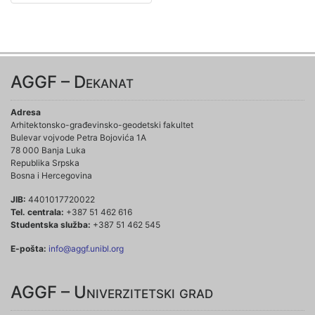
AGGF – Dekanat
Adresa
Arhitektonsko-građevinsko-geodetski fakultet
Bulevar vojvode Petra Bojovića 1A
78 000 Banja Luka
Republika Srpska
Bosna i Hercegovina
JIB:
4401017720022
Tel. centrala:
+387 51 462 616
Studentska služba:
+387 51 462 545
E-pošta:
info@aggf.unibl.org
AGGF – Univerzitetski grad