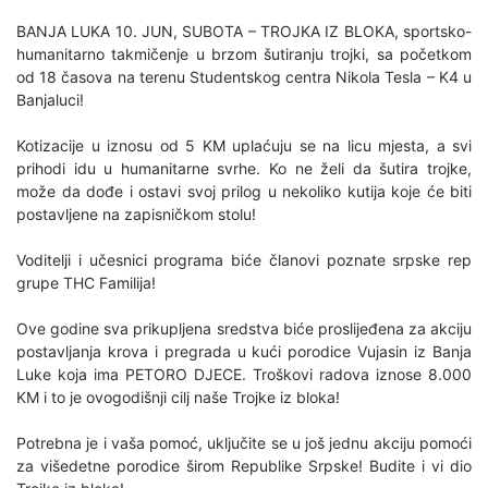
BANJA LUKA 10. JUN, SUBOTA – TROJKA IZ BLOKA, sportsko-
humanitarno takmičenje u brzom šutiranju trojki, sa početkom
od 18 časova na terenu Studentskog centra Nikola Tesla – K4 u
Banjaluci!
Kotizacije u iznosu od 5 KM uplaćuju se na licu mjesta, a svi
prihodi idu u humanitarne svrhe. Ko ne želi da šutira trojke,
može da dođe i ostavi svoj prilog u nekoliko kutija koje će biti
postavljene na zapisničkom stolu!
Voditelji i učesnici programa biće članovi poznate srpske rep
grupe THC Familija!
Ove godine sva prikupljena sredstva biće proslijeđena za akciju
postavljanja krova i pregrada u kući porodice Vujasin iz Banja
Luke koja ima PETORO DJECE. Troškovi radova iznose 8.000
KM i to je ovogodišnji cilj naše Trojke iz bloka!
Potrebna je i vaša pomoć, uključite se u još jednu akciju pomoći
za višedetne porodice širom Republike Srpske! Budite i vi dio