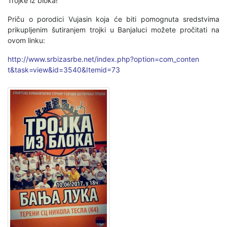
Trojke iz bloka!
Priču o porodici Vujasin koja će biti pomognuta sredstvima
prikupljenim šutiranjem trojki u Banjaluci možete pročitati na
ovom linku:
http://www.srbizasrbe.net/
index.php?option=com_conten
t&task=view&id=3540&Itemid
=73