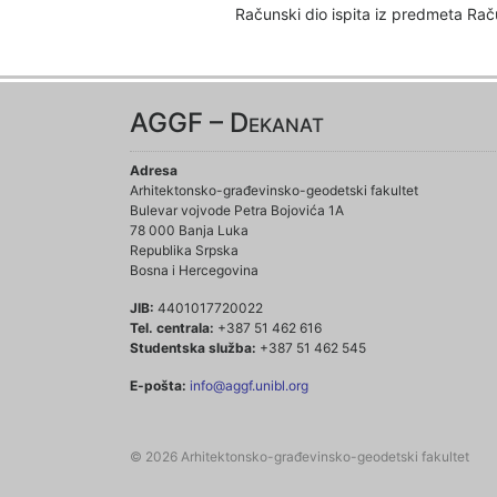
Računski dio ispita iz predmeta Rač
AGGF – Dekanat
Adresa
Arhitektonsko-građevinsko-geodetski fakultet
Bulevar vojvode Petra Bojovića 1A
78 000 Banja Luka
Republika Srpska
Bosna i Hercegovina
JIB:
4401017720022
Tel. centrala:
+387 51 462 616
Studentska služba:
+387 51 462 545
E-pošta:
info@aggf.unibl.org
© 2026 Arhitektonsko-građevinsko-geodetski fakultet