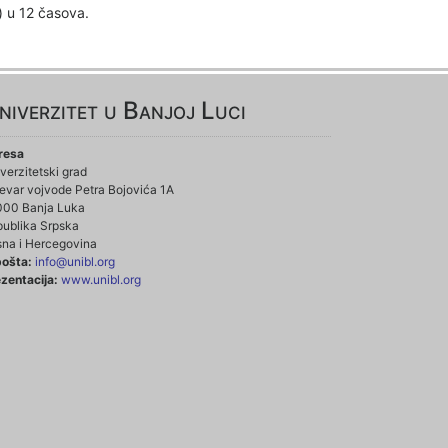
) u 12 časova.
niverzitet u Banjoj Luci
resa
verzitetski grad
evar vojvode Petra Bojovića 1A
000 Banja Luka
ublika Srpska
na i Hercegovina
pošta:
info@unibl.org
zentacija:
www.unibl.org