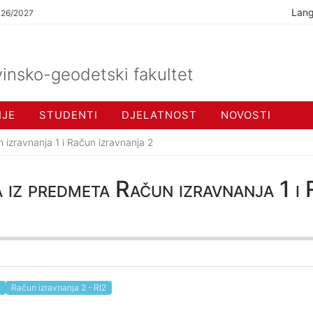
Lan
026/2027
insko-geodetski fakultet
IJE
STUDENTI
DJELATNOST
NOVOSTI
 izravnanja 1 i Račun izravnanja 2
a iz predmeta Račun izravnanja 1 i
Račun izravnanja 2 - RI2