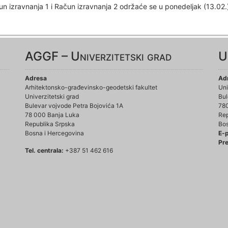
un izravnanja 1 i Račun izravnanja 2 održaće se u ponedeljak (13.02.
AGGF – Univerzitetski grad
U
Adresa
Ad
Arhitektonsko-građevinsko-geodetski fakultet
Uni
Univerzitetski grad
Bul
Bulevar vojvode Petra Bojovića 1A
78
78 000 Banja Luka
Rep
Republika Srpska
Bos
Bosna i Hercegovina
E-
Pre
Tel. centrala:
+387 51 462 616