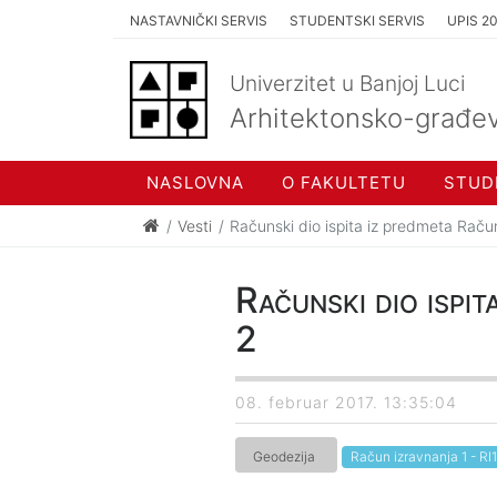
NASTAVNIČKI SERVIS
STUDENTSKI SERVIS
UPIS 2
Univerzitet u Banjoj Luci
Arhitektonsko-građev
NASLOVNA
O FAKULTETU
STUD
Vesti
Računski dio ispita iz predmeta Račun
Računski dio ispit
2
08. februar 2017. 13:35:04
Geodezija
Račun izravnanja 1 - RI1