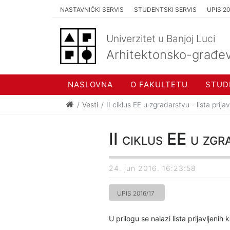
NASTAVNIČKI SERVIS
STUDENTSKI SERVIS
UPIS 2
Univerzitet u Banjoj Luci
Arhitektonsko-građev
NASLOVNA
O FAKULTETU
STUD
Vesti
II ciklus EE u zgradarstvu - lista prij
II ciklus EE u zgr
24. jun 2016. 16:23:58
UPIS 2016/17
U prilogu se nalazi lista prijavljenih