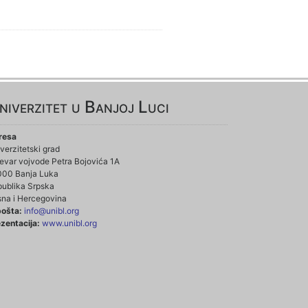
niverzitet u Banjoj Luci
resa
verzitetski grad
evar vojvode Petra Bojovića 1A
000 Banja Luka
ublika Srpska
na i Hercegovina
pošta:
info@unibl.org
zentacija:
www.unibl.org