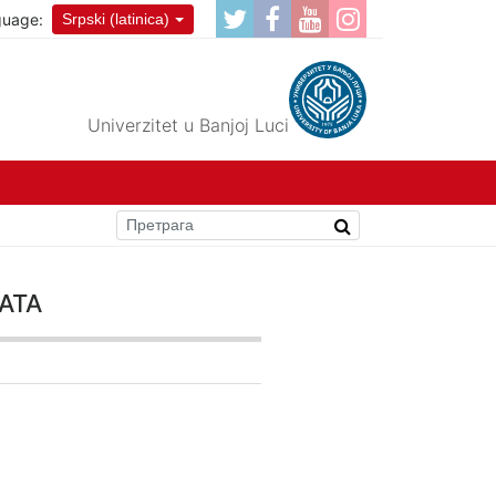
guage:
Srpski (latinica)
Univerzitet u Banjoj Luci
ata