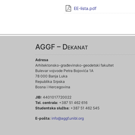
EE-lista.pdf
AGGF – Dekanat
Adresa
Arhitektonsko-građevinsko-geodetski fakultet
Bulevar vojvode Petra Bojovića 1A
78 000 Banja Luka
Republika Srpska
Bosna i Hercegovina
JIB:
4401017720022
Tel. centrala:
+387 51 462 616
Studentska služba:
+387 51 462 545
E-pošta:
info@aggf.unibl.org