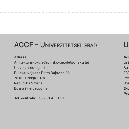
AGGF – Univerzitetski grad
U
Adresa
Ad
Arhitektonsko-građevinsko-geodetski fakultet
Uni
Univerzitetski grad
Bul
Bulevar vojvode Petra Bojovića 1A
78
78 000 Banja Luka
Rep
Republika Srpska
Bos
Bosna i Hercegovina
E-
Pre
Tel. centrala:
+387 51 462 616