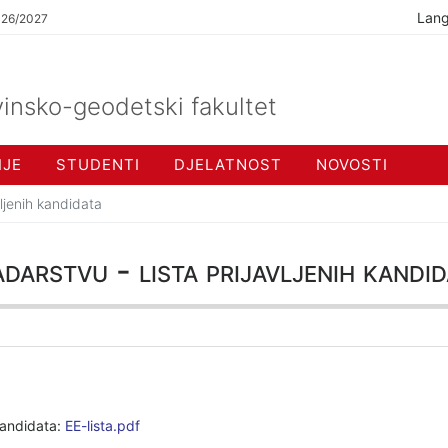
Lan
026/2027
insko-geodetski fakultet
IJE
STUDENTI
DJELATNOST
NOVOSTI
avljenih kandidata
adarstvu - lista prijavljenih kandid
 kandidata:
EE-lista.pdf