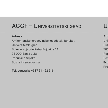
AGGF – Univerzitetski grad
U
Adresa
Ad
Arhitektonsko-građevinsko-geodetski fakultet
Uni
Univerzitetski grad
Bul
Bulevar vojvode Petra Bojovića 1A
78
78 000 Banja Luka
Rep
Republika Srpska
Bos
Bosna i Hercegovina
E-
Pre
Tel. centrala:
+387 51 462 616