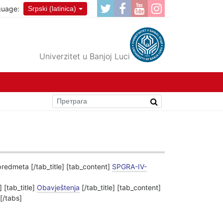
guage:
Srpski (latinica)
Univerzitet u Banjoj Luci
 predmeta [/tab_title] [tab_content]
SPGRA-IV-
 [tab_title]
Obavještenja
[/tab_title] [tab_content]
 [/tabs]