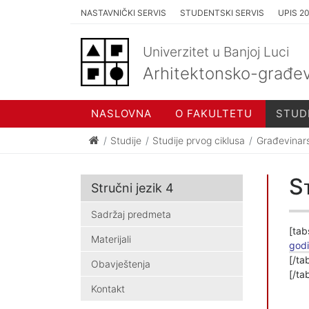
NASTAVNIČKI SERVIS
STUDENTSKI SERVIS
UPIS 2
Univerzitet u Banjoj Luci
Arhitektonsko-građev
NASLOVNA
O FAKULTETU
STUD
Studije
Studije prvog ciklusa
Građevinar
St
Stručni jezik 4
Sadržaj predmeta
[tab
Materijali
god
[/ta
Obavještenja
[/ta
Kontakt