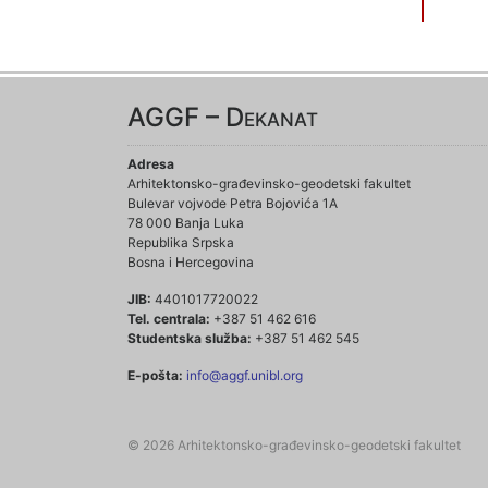
AGGF – Dekanat
Adresa
Arhitektonsko-građevinsko-geodetski fakultet
Bulevar vojvode Petra Bojovića 1A
78 000 Banja Luka
Republika Srpska
Bosna i Hercegovina
JIB:
4401017720022
Tel. centrala:
+387 51 462 616
Studentska služba:
+387 51 462 545
E-pošta:
info@aggf.unibl.org
© 2026 Arhitektonsko-građevinsko-geodetski fakultet