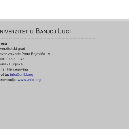
niverzitet u Banjoj Luci
resa
verzitetski grad
evar vojvode Petra Bojovića 1A
000 Banja Luka
ublika Srpska
na i Hercegovina
pošta:
info@unibl.org
zentacija:
www.unibl.org