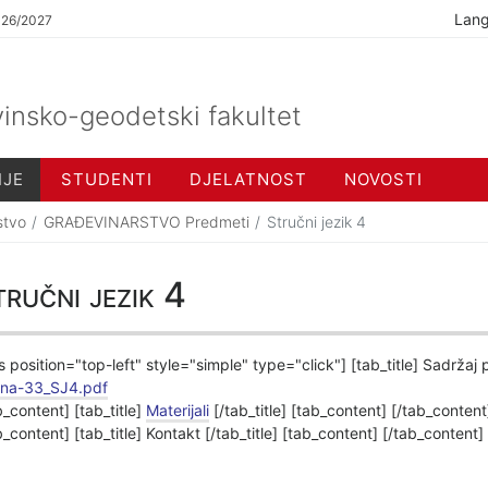
Lan
026/2027
insko-geodetski fakultet
IJE
STUDENTI
DJELATNOST
NOVOSTI
stvo
GRAĐEVINARSTVO Predmeti
Stručni jezik 4
ručni jezik 4
s position="top-left" style="simple" type="click"] [tab_title] Sadržaj
ina-33_SJ4.pdf
b_content] [tab_title]
Materijali
[/tab_title] [tab_content] [/tab_content]
b_content] [tab_title] Kontakt [/tab_title] [tab_content] [/tab_content]