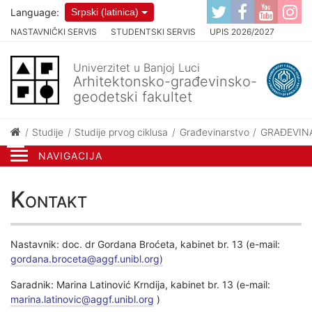
Language:
Srpski (latinica)
NASTAVNIČKI SERVIS
STUDENTSKI SERVIS
UPIS 2026/2027
Univerzitet u Banjoj Luci
Arhitektonsko-građevinsko-
geodetski fakultet
Studije
Studije prvog ciklusa
Građevinarstvo
GRAĐEVINA
NAVIGACIJA
Kontakt
Nastavnik: doc. dr Gordana Broćeta, kabinet br. 13 (e-mail:
gordana.broceta@aggf.unibl.org)
Saradnik: Marina Latinović Krndija, kabinet br. 13 (e-mail:
marina.latinovic@aggf.unibl.org
)