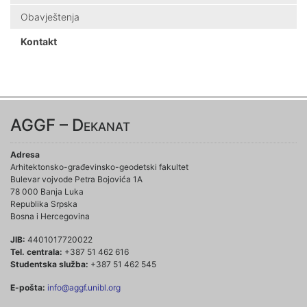
Obavještenja
Kontakt
AGGF – Dekanat
Adresa
Arhitektonsko-građevinsko-geodetski fakultet
Bulevar vojvode Petra Bojovića 1A
78 000 Banja Luka
Republika Srpska
Bosna i Hercegovina
JIB:
4401017720022
Tel. centrala:
+387 51 462 616
Studentska služba:
+387 51 462 545
E-pošta:
info@aggf.unibl.org