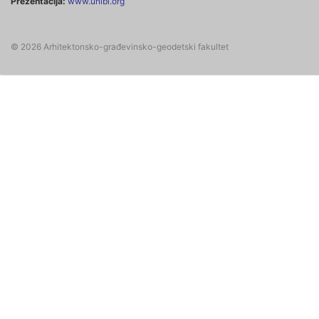
Prezentacija:
www.unibl.org
© 2026 Arhitektonsko-građevinsko-geodetski fakultet