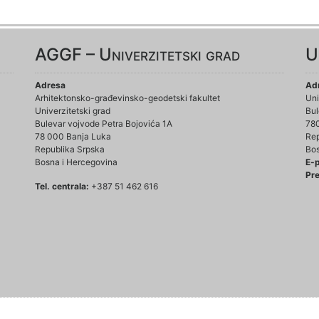
AGGF – Univerzitetski grad
U
Adresa
Ad
Arhitektonsko-građevinsko-geodetski fakultet
Uni
Univerzitetski grad
Bul
Bulevar vojvode Petra Bojovića 1A
78
78 000 Banja Luka
Rep
Republika Srpska
Bos
Bosna i Hercegovina
E-
Pre
Tel. centrala:
+387 51 462 616