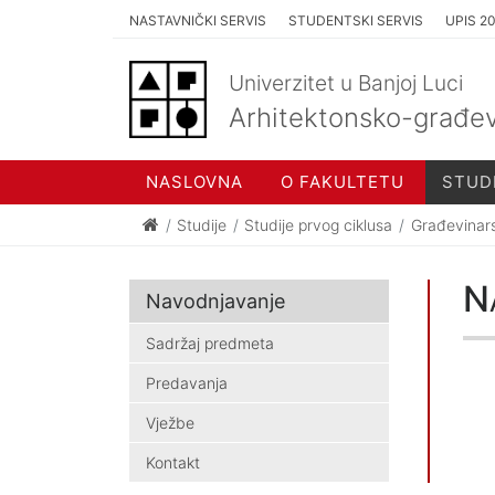
NASTAVNIČKI SERVIS
STUDENTSKI SERVIS
UPIS 2
Univerzitet u Banjoj Luci
Arhitektonsko-građev
NASLOVNA
O FAKULTETU
STUD
Studije
Studije prvog ciklusa
Građevinar
N
Navodnjavanje
Sadržaj predmeta
Predavanja
Vježbe
Kontakt