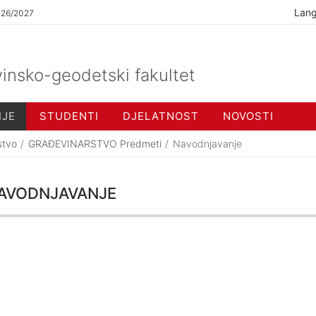
Lan
026/2027
insko-geodetski fakultet
IJE
STUDENTI
DJELATNOST
NOVOSTI
stvo
GRAĐEVINARSTVO Predmeti
Navodnjavanje
avodnjavanje