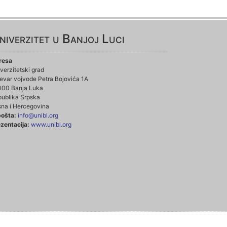
niverzitet u Banjoj Luci
resa
verzitetski grad
evar vojvode Petra Bojovića 1A
000 Banja Luka
ublika Srpska
na i Hercegovina
pošta:
info@unibl.org
zentacija:
www.unibl.org