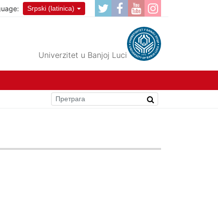
guage:
Srpski (latinica)
Univerzitet u Banjoj Luci