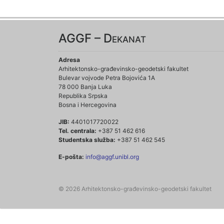
AGGF – Dekanat
Adresa
Arhitektonsko-građevinsko-geodetski fakultet
Bulevar vojvode Petra Bojovića 1A
78 000 Banja Luka
Republika Srpska
Bosna i Hercegovina
JIB:
4401017720022
Tel. centrala:
+387 51 462 616
Studentska služba:
+387 51 462 545
E-pošta:
info@aggf.unibl.org
© 2026 Arhitektonsko-građevinsko-geodetski fakultet