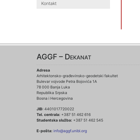
Kontakt
AGGF – Dekanat
Adresa
Arhitektonsko-građevinsko-geodetski fakultet
Bulevar vojvode Petra Bojovića 1A
78 000 Banja Luka
Republika Srpska
Bosna i Hercegovina
JIB:
4401017720022
Tel. centrala:
+387 51 462 616
Studentska služba:
+387 51 462 545
E-pošta:
info@aggf.unibl.org