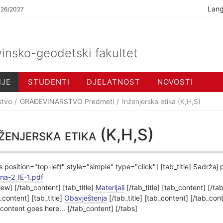
Lan
026/2027
insko-geodetski fakultet
IJE
STUDENTI
DJELATNOST
NOVOSTI
stvo
GRAĐEVINARSTVO Predmeti
Inženjerska etika (K,H,S)
ženjerska etika (K,H,S)
s position="top-left" style="simple" type="click"] [tab_title] Sadržaj
na-2_IE-1.pdf
iew] [/tab_content] [tab_title]
Materijali
[/tab_title] [tab_content] [/ta
_content] [tab_title]
Obavještenja
[/tab_title] [tab_content] [/tab_cont
content goes here... [/tab_content] [/tabs]