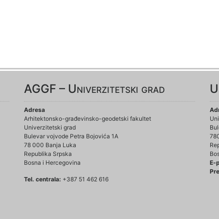
AGGF – Univerzitetski grad
U
Adresa
Ad
Arhitektonsko-građevinsko-geodetski fakultet
Uni
Univerzitetski grad
Bul
Bulevar vojvode Petra Bojovića 1A
78
78 000 Banja Luka
Rep
Republika Srpska
Bos
Bosna i Hercegovina
E-
Pre
Tel. centrala:
+387 51 462 616