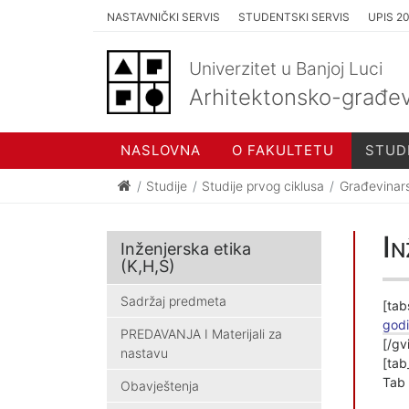
NASTAVNIČKI SERVIS
STUDENTSKI SERVIS
UPIS 2
Univerzitet u Banjoj Luci
Arhitektonsko-građev
NASLOVNA
O FAKULTETU
STUD
Studije
Studije prvog ciklusa
Građevinar
In
Inženjerska etika
(K,H,S)
Sadržaj predmeta
[tab
godi
PREDAVANJA I Materijali za
[/gv
nastavu
[tab
Tab 
Obavještenja