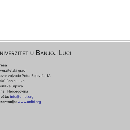
niverzitet u Banjoj Luci
resa
verzitetski grad
evar vojvode Petra Bojovića 1A
000 Banja Luka
ublika Srpska
na i Hercegovina
pošta:
info@unibl.org
zentacija:
www.unibl.org