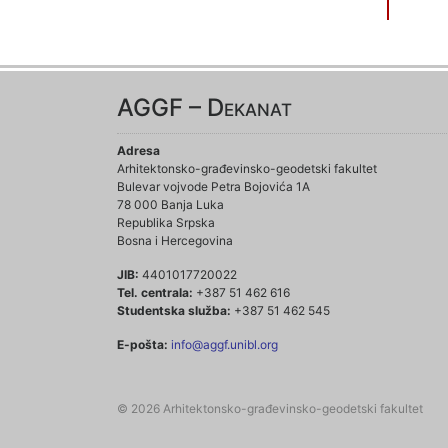
AGGF – Dekanat
Adresa
Arhitektonsko-građevinsko-geodetski fakultet
Bulevar vojvode Petra Bojovića 1A
78 000 Banja Luka
Republika Srpska
Bosna i Hercegovina
JIB:
4401017720022
Tel. centrala:
+387 51 462 616
Studentska služba:
+387 51 462 545
E-pošta:
info@aggf.unibl.org
© 2026 Arhitektonsko-građevinsko-geodetski fakultet