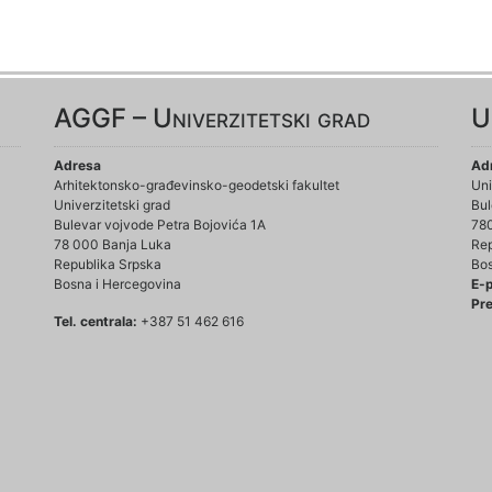
AGGF – Univerzitetski grad
U
Adresa
Ad
Arhitektonsko-građevinsko-geodetski fakultet
Uni
Univerzitetski grad
Bul
Bulevar vojvode Petra Bojovića 1A
78
78 000 Banja Luka
Rep
Republika Srpska
Bos
Bosna i Hercegovina
E-
Pre
Tel. centrala:
+387 51 462 616