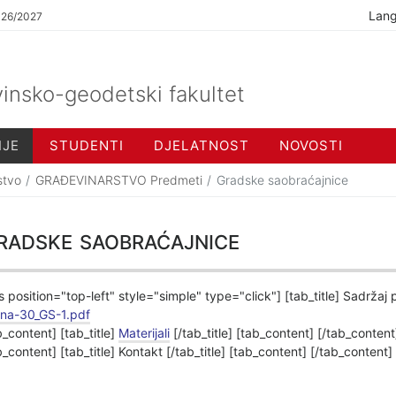
Lan
026/2027
insko-geodetski fakultet
IJE
STUDENTI
DJELATNOST
NOVOSTI
stvo
GRAĐEVINARSTVO Predmeti
Gradske saobraćajnice
adske saobraćajnice
s position="top-left" style="simple" type="click"] [tab_title] Sadržaj
ina-30_GS-1.pdf
b_content] [tab_title]
Materijali
[/tab_title] [tab_content] [/tab_content]
b_content] [tab_title] Kontakt [/tab_title] [tab_content] [/tab_content]