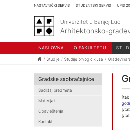
NASTAVNIČKI SERVIS
STUDENTSKI SERVIS
UPIS 2
Univerzitet u Banjoj Luci
Arhitektonsko-građev
NASLOVNA
O FAKULTETU
STUD
Studije
Studije prvog ciklusa
Građevinar
Gr
Gradske saobraćajnice
Sadržaj predmeta
[tab
Materijali
god
[/ta
Obavještenja
[/ta
Kontakt