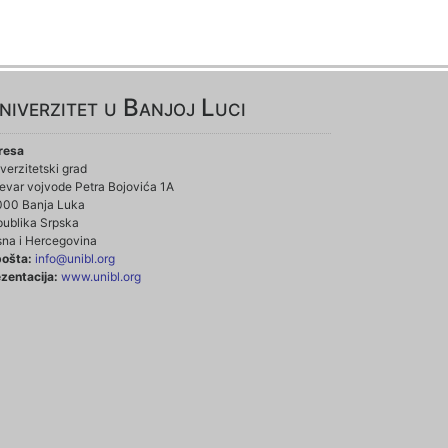
niverzitet u Banjoj Luci
resa
verzitetski grad
evar vojvode Petra Bojovića 1A
000 Banja Luka
ublika Srpska
na i Hercegovina
pošta:
info@unibl.org
zentacija:
www.unibl.org