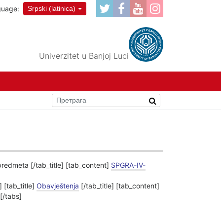
guage:
Srpski (latinica)
Univerzitet u Banjoj Luci
 predmeta [/tab_title] [tab_content]
SPGRA-IV-
 [tab_title]
Obavještenja
[/tab_title] [tab_content]
 [/tabs]