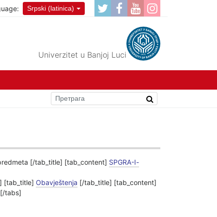
guage:
Srpski (latinica)
Univerzitet u Banjoj Luci
 predmeta [/tab_title] [tab_content]
SPGRA-I-
 [tab_title]
Obavještenja
[/tab_title] [tab_content]
 [/tabs]