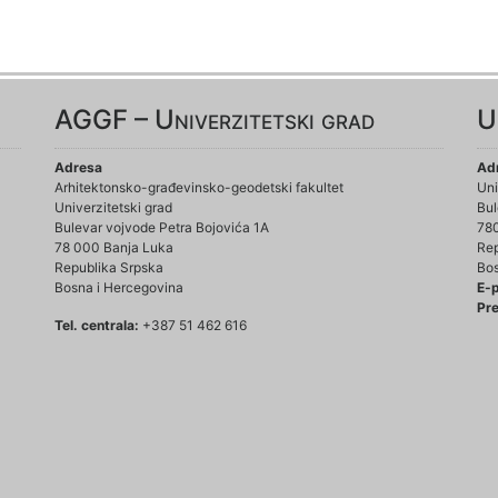
AGGF – Univerzitetski grad
U
Adresa
Ad
Arhitektonsko-građevinsko-geodetski fakultet
Uni
Univerzitetski grad
Bul
Bulevar vojvode Petra Bojovića 1A
78
78 000 Banja Luka
Rep
Republika Srpska
Bos
Bosna i Hercegovina
E-
Pre
Tel. centrala:
+387 51 462 616