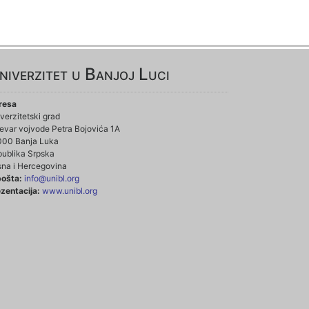
niverzitet u Banjoj Luci
resa
verzitetski grad
evar vojvode Petra Bojovića 1A
000 Banja Luka
ublika Srpska
na i Hercegovina
pošta:
info@unibl.org
zentacija:
www.unibl.org