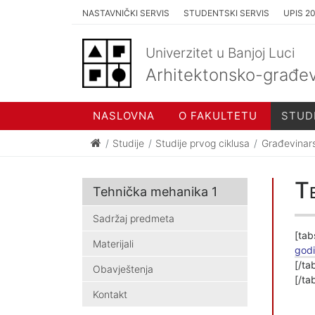
NASTAVNIČKI SERVIS
STUDENTSKI SERVIS
UPIS 2
Univerzitet u Banjoj Luci
Arhitektonsko-građev
NASLOVNA
O FAKULTETU
STUD
Studije
Studije prvog ciklusa
Građevinar
Te
Tehnička mehanika 1
Sadržaj predmeta
[tab
Materijali
god
[/ta
Obavještenja
[/ta
Kontakt