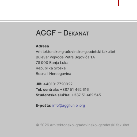
AGGF – Dekanat
Adresa
Arhitektonsko-građevinsko-geodetski fakultet
Bulevar vojvode Petra Bojovića 1A
78 000 Banja Luka
Republika Srpska
Bosna i Hercegovina
JIB:
4401017720022
Tel. centrala:
+387 51 462 616
Studentska služba:
+387 51 462 545
E-pošta:
info@aggf.unibl.org
© 2026 Arhitektonsko-građevinsko-geodetski fakultet