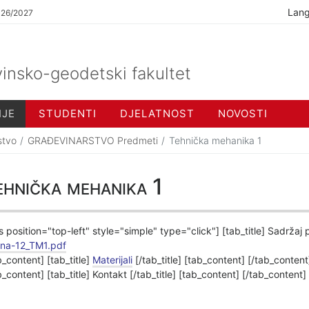
Lan
026/2027
insko-geodetski fakultet
IJE
STUDENTI
DJELATNOST
NOVOSTI
stvo
GRAĐEVINARSTVO Predmeti
Tehnička mehanika 1
hnička mehanika 1
s position="top-left" style="simple" type="click"] [tab_title] Sadržaj
ina-12_TM1.pdf
b_content] [tab_title]
Materijali
[/tab_title] [tab_content] [/tab_content]
b_content] [tab_title] Kontakt [/tab_title] [tab_content] [/tab_content]