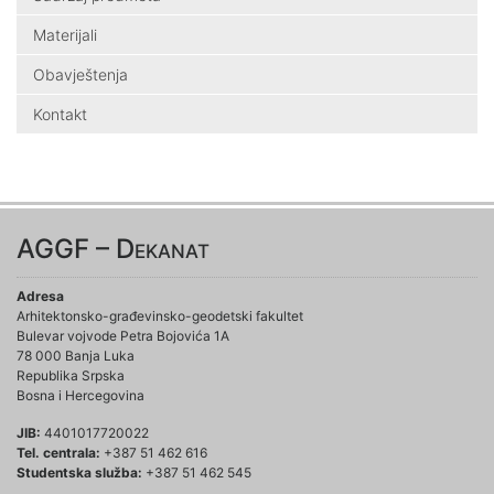
Materijali
Obavještenja
Kontakt
AGGF – Dekanat
Adresa
Arhitektonsko-građevinsko-geodetski fakultet
Bulevar vojvode Petra Bojovića 1A
78 000 Banja Luka
Republika Srpska
Bosna i Hercegovina
JIB:
4401017720022
Tel. centrala:
+387 51 462 616
Studentska služba:
+387 51 462 545