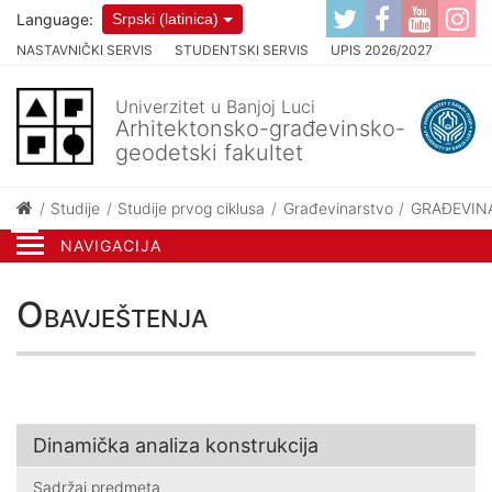
Language:
Srpski (latinica)
NASTAVNIČKI SERVIS
STUDENTSKI SERVIS
UPIS 2026/2027
Univerzitet u Banjoj Luci
Arhitektonsko-građevinsko-
geodetski fakultet
Studije
Studije prvog ciklusa
Građevinarstvo
GRAĐEVINA
NAVIGACIJA
Obavještenja
Dinamička analiza konstrukcija
Sadržaj predmeta