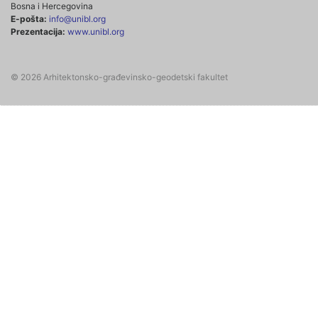
Bosna i Hercegovina
E-pošta:
info@unibl.org
Prezentacija:
www.unibl.org
© 2026 Arhitektonsko-građevinsko-geodetski fakultet