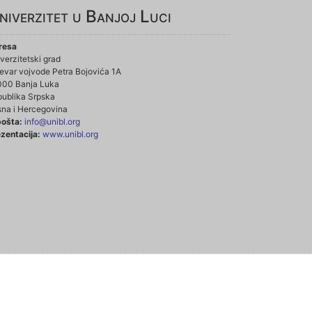
niverzitet u Banjoj Luci
resa
verzitetski grad
evar vojvode Petra Bojovića 1A
000 Banja Luka
ublika Srpska
na i Hercegovina
pošta:
info@unibl.org
zentacija:
www.unibl.org