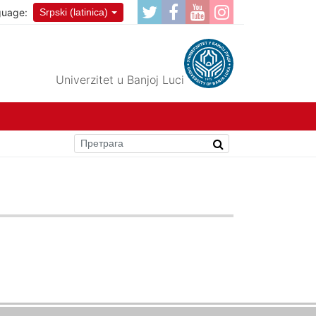
guage:
Srpski (latinica)
Univerzitet u Banjoj Luci