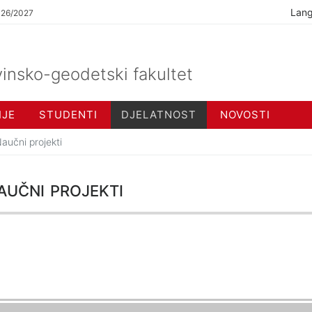
Lan
026/2027
insko-geodetski fakultet
IJE
STUDENTI
DJELATNOST
NOVOSTI
aučni projekti
učni projekti