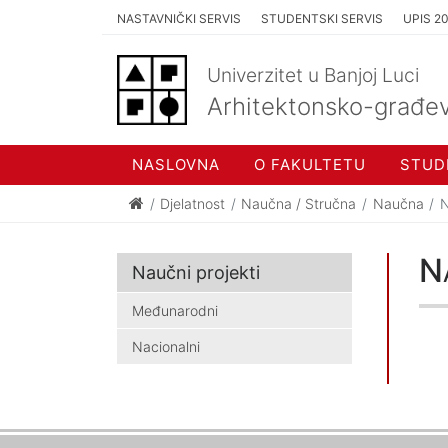
NASTAVNIČKI SERVIS
STUDENTSKI SERVIS
UPIS 2
Univerzitet u Banjoj Luci
Arhitektonsko-građev
NASLOVNA
O FAKULTETU
STUD
Djelatnost
Naučna / Stručna
Naučna
N
Na
Naučni projekti
Međunarodni
Nacionalni