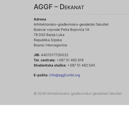
AGGF – Dekanat
Adresa
Arhitektonsko-građevinsko-geodetski fakultet
Bulevar vojvode Petra Bojovića 1A
78 000 Banja Luka
Republika Srpska
Bosna i Hercegovina
JIB:
4401017720022
Tel. centrala:
+387 51 462 616
Studentska služba:
+387 51 462 545
E-pošta:
info@aggf.unibl.org
© 2026 Arhitektonsko-građevinsko-geodetski fakultet