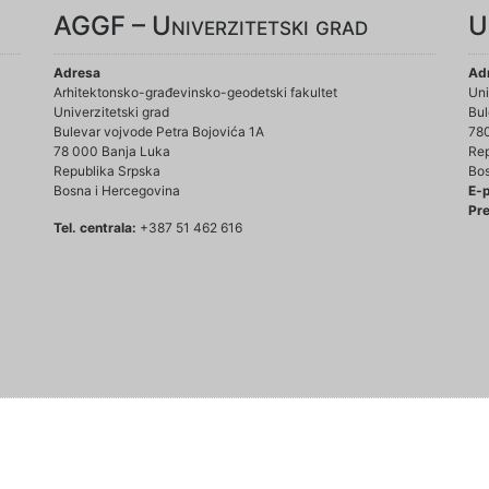
AGGF – Univerzitetski grad
U
Adresa
Ad
Arhitektonsko-građevinsko-geodetski fakultet
Uni
Univerzitetski grad
Bul
Bulevar vojvode Petra Bojovića 1A
78
78 000 Banja Luka
Rep
Republika Srpska
Bos
Bosna i Hercegovina
E-
Pre
Tel. centrala:
+387 51 462 616