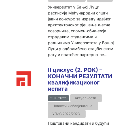
Универзитет у Бањој Луци
расписује Међународни општи
јавни конкурс за израду идејног
архитектонског рјешења љетне
позорнице, спомен-обиљежјa
страдалим студентима и
радницима Универзитета у Бањој
Луци у одбрамбено-отаџбинском
рату и пратећег партерно-пе...
II циклус (2. РОК) –
КОНАЧНИ РЕЗУЛТАТИ
квалификационог
испита
21.10.2022.
Актуелности
Новости и обавјештења
УПИС 2022/2023
Поштовани кандидати и будући