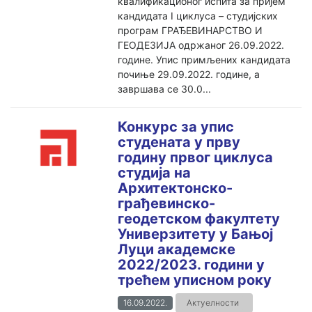
квалификационог испита за пријем
кандидата I циклуса – студијских
програм ГРАЂЕВИНАРСТВО И
ГЕОДЕЗИЈА одржаног 26.09.2022.
године. Упис примљених кандидата
почиње 29.09.2022. године, а
завршава се 30.0...
Конкурс за упис
студената у прву
годину првог циклуса
студија на
Архитектонско-
грађевинско-
геодетском факултету
Универзитету у Бањој
Луци академске
2022/2023. години у
трећем уписном року
16.09.2022.
Актуелности