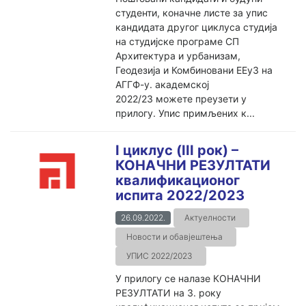
студенти, коначне листе за упис
кандидата другог циклуса студија
на студијске програме СП
Архитектура и урбанизам,
Геодезија и Комбиновани ЕЕуЗ на
АГГФ-у. академској
2022/23 можете преузети у
прилогу. Упис примљених к...
I циклус (III рок) –
КОНАЧНИ РЕЗУЛТАТИ
квалификационог
испита 2022/2023
26.09.2022.
Актуелности
Новости и обавјештења
УПИС 2022/2023
У прилогу се налазе КОНАЧНИ
РЕЗУЛТАТИ на 3. року