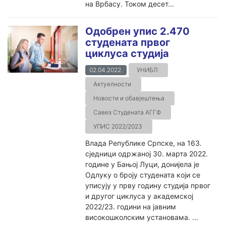
на Врбасу. Током десет...
Одобрен упис 2.470
студената првог
циклуса студија
02.04.2022.
УНИБЛ
Актуелности
Новости и обавјештења
Савез Студената АГГФ
УПИС 2022/2023
Влада Републике Српске, на 163.
сједници одржаној 30. марта 2022.
године у Бањој Луци, донијела је
Одлуку о броју студената који се
уписују у прву годину студија првог
и другог циклуса у академској
2022/23. години на јавним
високошколским установама. ...