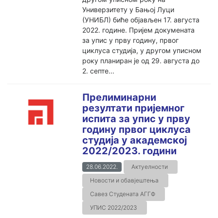
Универзитету у Бањој Луци
(УНИБЛ) биће објављен 17. августа
2022. године. Пријем докумената
за упис у прву годину, првог
циклуса студија, у другом уписном
року планиран је од 29. августа до
2. септе...
Прелиминарни
резултати пријемног
испита за упис у прву
годину првог циклуса
студија у академској
2022/2023. години
28.06.2022.
Актуелности
Новости и обавјештења
Савез Студената АГГФ
УПИС 2022/2023