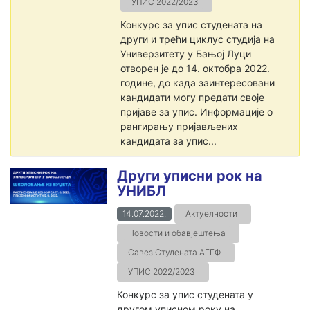
УПИС 2022/2023
Конкурс за упис студената на
други и трећи циклус студија на
Универзитету у Бањој Луци
отворен је до 14. октобра 2022.
године, до када заинтересовани
кандидати могу предати своје
пријаве за упис. Информације о
рангирању пријављених
кандидата за упис...
Други уписни рок на
УНИБЛ
14.07.2022.
Актуелности
Новости и обавјештења
Савез Студената АГГФ
УПИС 2022/2023
Конкурс за упис студената у
другом уписном року на