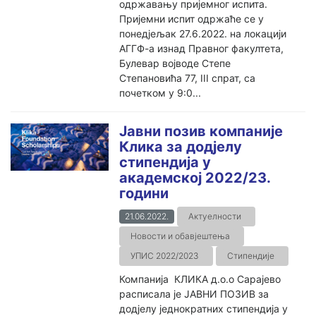
одржавању пријемног испита.
Пријемни испит одржаће се у
понедјељак 27.6.2022. на локацији
АГГФ-а изнад Правног факултета,
Булевар војводе Степе
Степановића 77, III спрат, са
почетком у 9:0...
Јавни позив компаније
Клика за додјелу
стипендија у
академској 2022/23.
години
21.06.2022.
Актуелности
Новости и обавјештења
УПИС 2022/2023
Стипендије
Компанија КЛИКА д.о.о Сарајево
расписала је ЈАВНИ ПОЗИВ за
додјелу једнократних стипендија у