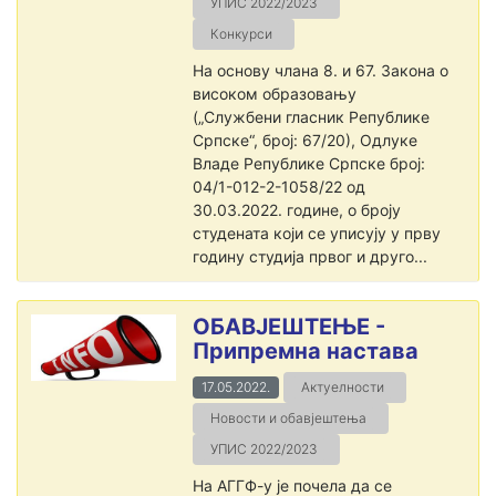
УПИС 2022/2023
Конкурси
На основу члана 8. и 67. Закона о
високом образовању
(„Службени гласник Републике
Српске“, број: 67/20), Одлуке
Владе Републике Српске број:
04/1-012-2-1058/22 од
30.03.2022. године, о броју
студената који се уписују у прву
годину студија првог и друго...
ОБАВЈЕШТЕЊЕ -
Припремна настава
17.05.2022.
Актуелности
Новости и обавјештења
УПИС 2022/2023
На АГГФ-у је почела да се