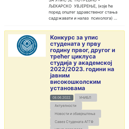
ЉЕКАРСКО УВЈЕРЕЊЕ, (које ће
поред општег здравственог стања
садржавати и налаз психолога) ...
Конкурс за упис
студената у прву
годину првог, другог и
трећег циклуса
студија у академској
2022/2023. години на
јавним
високошколским
установама
08.06.2022.
УНИБЛ
Актуелности
Новости и обавјештења
Савез Студената АГГФ