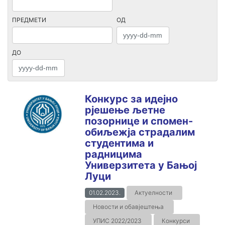
ПРЕДМЕТИ
ОД
ДО
Конкурс за идејно
рјешење љетне
позорнице и спомен-
обиљежјa страдалим
студентима и
радницима
Универзитета у Бањој
Луци
01.02.2023.
Актуелности
Новости и обавјештења
УПИС 2022/2023
Конкурси