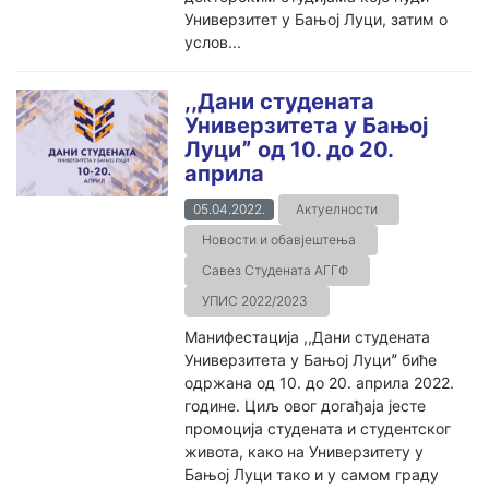
Универзитет у Бањој Луци, затим о
услов...
,,Дани студената
Универзитета у Бањој
Луциˮ од 10. до 20.
априла
05.04.2022.
Актуелности
Новости и обавјештења
Савез Студената АГГФ
УПИС 2022/2023
Манифестација ,,Дани студената
Универзитета у Бањој Луциˮ биће
одржана од 10. до 20. априла 2022.
године. Циљ овог догађаја јесте
промоција студената и студентског
живота, како на Универзитету у
Бањој Луци тако и у самом граду