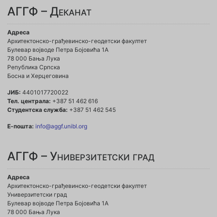
АГГФ – Деканат
Адреса
Архитектонско-грађевинско-геодетски факултет
Булевар војводе Петра Бојовића 1A
78 000 Бања Лука
Република Српска
Босна и Херцеговина
ЈИБ:
4401017720022
Тел. централа:
+387 51 462 616
Студентска служба:
+387 51 462 545
Е-пошта:
info@aggf.unibl.org
АГГФ – Универзитетски град
Адреса
Архитектонско-грађевинско-геодетски факултет
Универзитетски град
Булевар војводе Петра Бојовића 1A
78 000 Бања Лука