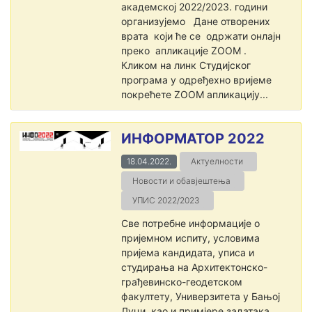
академској 2022/2023. години
организујемо Дане отворених
врата који ће се одржати онлајн
преко апликације ZOOM .
Кликом на линк Студијског
програма у одређехно вријеме
покрећете ZOOM апликацију...
ИНФОРМАТОР 2022
18.04.2022.
Актуелности
Новости и обавјештења
УПИС 2022/2023
Све потребне информације о
пријемном испиту, условима
пријема кандидата, уписа и
студирања на Архитектонско-
грађевинско-геодетском
факултету, Универзитета у Бањој
Луци, као и примјере задатака