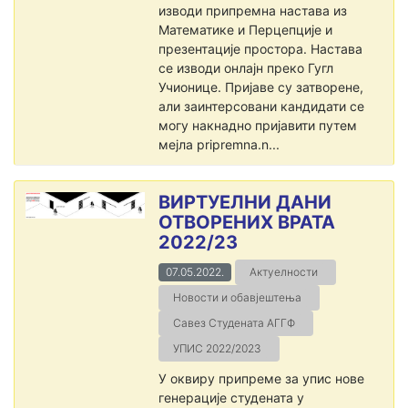
изводи припремна настава из
Математике и Перцепције и
презентације простора. Настава
се изводи онлајн преко Гугл
Учионице. Пријаве су затворене,
али заинтерсовани кандидати се
могу накнадно пријавити путем
мејла pripremna.n...
ВИРТУЕЛНИ ДАНИ
ОТВОРЕНИХ ВРАТА
2022/23
07.05.2022.
Актуелности
Новости и обавјештења
Савез Студената АГГФ
УПИС 2022/2023
У оквиру припреме за упис нове
генерације студената у