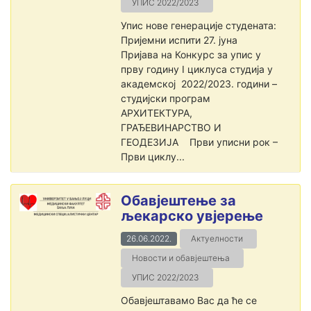
УПИС 2022/2023
Упис нове генерације студената:
Пријемни испити 27. јуна
Пријава на Конкурс за упис у
прву годину I циклуса студија у
академској 2022/2023. години –
студијски програм
АРХИТЕКТУРА,
ГРАЂЕВИНАРСТВО И
ГЕОДЕЗИЈА Први уписни рок –
Први циклу...
Обавјештење за
љекарскo увјерењe
26.06.2022.
Актуелности
Новости и обавјештења
УПИС 2022/2023
Обавјештавамо Вас да ће се