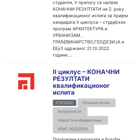
студенти, У прилогу се налазе
КОНАЧНИ РЕЗУЛТАТИ на 2. року
квалификационог испита за пријем
кандидата II циклуса – студијских
програм АРХИТЕКТУРА и
УРБАНИЗАМ ,
ГРАЂЕВИНАРСТВО,ГЕОДЕЗИЈА и
ЕЕуЗ одржаног 21.10.2022.
године....
II циклус – КОНАЧНИ
РЕЗУЛТАТИ
квалификационог
испита
17.10.2022.
Огласна плоча
Актуелности
Новости и обавјештења
УПИС 2022/2023
Поштовани кандидати и будући