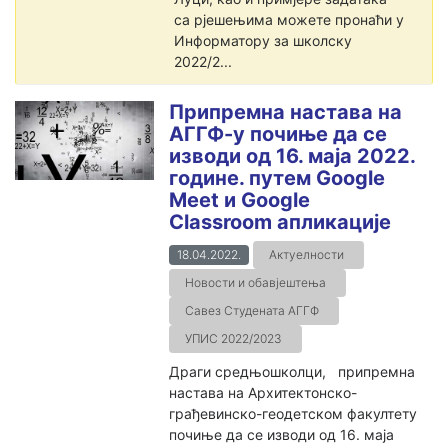
са рјешењима можете пронаћи у
Информатору за школску
2022/2...
Припремна настава на
АГГФ-у почиње да се
изводи од 16. маја 2022.
године. путем Google
Meet и Google
Classroom апликације
18.04.2022.
Актуелности
Новости и обавјештења
Савез Студената АГГФ
УПИС 2022/2023
Драги средњошколци, припремна
настава на Архитектонско-
грађевинско-геодетском факултету
почиње да се изводи од 16. маја