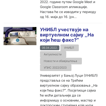
2022. године путем Google Meet и
Google Classroom апликације.
Настава ће се изводити у периоду
од 16. маја до 16. јун...
УНИБЛ учествује на
виртуелном сајму ,,На
који ћеш факс?ˮ
06.04.2022.
УНИБЛ
Актуелности
Новости и обавјештења
УПИС 2022/2023
Универзитет у Бањој Луци (УНИБЛ)
представља се на Трећем
виртуелном сајму образовања ,,На
који ћеш факс?ˮ. Посјетиоци сајма
ће моћи детаљније да се
информишу о основним, мастер и
докторским студијама које нуди