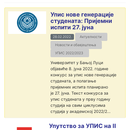
Упис нове генерације
студената: Пријемни
испити 27. јуна
28.02.2022.
Актуелности
Новости и обавјештења
УПИС 2022/2023
Универзитет у Бањој Луци
објавиће 8. јуна 2022. године
конкурс за упис нове генерације
студенaта, а полагање
пријемних испита планирано
је 27. јуна. Текст конкурса за
упис студенaта у прву годину
студија на свим циклусима
студија у академској 2022/2...
Упутство за УПИС на II