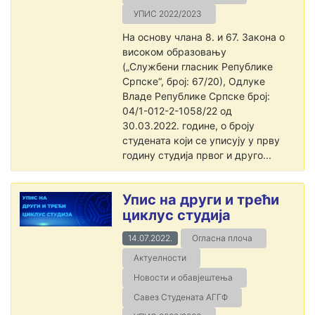
УПИС 2022/2023
На основу члана 8. и 67. Закона о
високом образовању
(„Службени гласник Републике
Српске“, број: 67/20), Одлуке
Владе Републике Српске број:
04/1-012-2-1058/22 од
30.03.2022. године, о броју
студената који се уписују у прву
годину студија првог и друго...
Упис на други и трећи
циклус студија
14.07.2022.
Огласна плоча
Актуелности
Новости и обавјештења
Савез Студената АГГФ