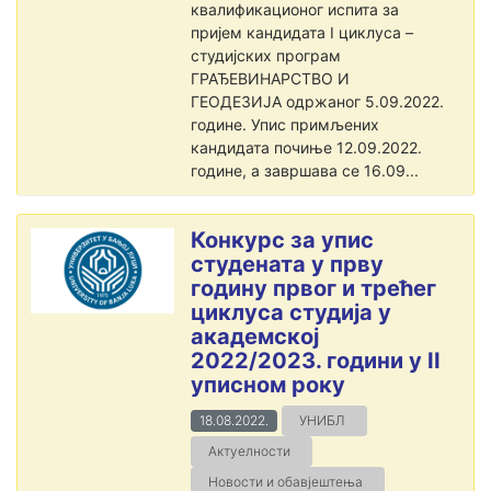
квалификационог испита за
пријем кандидата I циклуса –
студијских програм
ГРАЂЕВИНАРСТВО И
ГЕОДЕЗИЈА одржаног 5.09.2022.
године. Упис примљених
кандидата почиње 12.09.2022.
године, а завршава се 16.09...
Конкурс за упис
студената у прву
годину првог и трећег
циклуса студија у
академској
2022/2023. години у II
уписном року
18.08.2022.
УНИБЛ
Актуелности
Новости и обавјештења