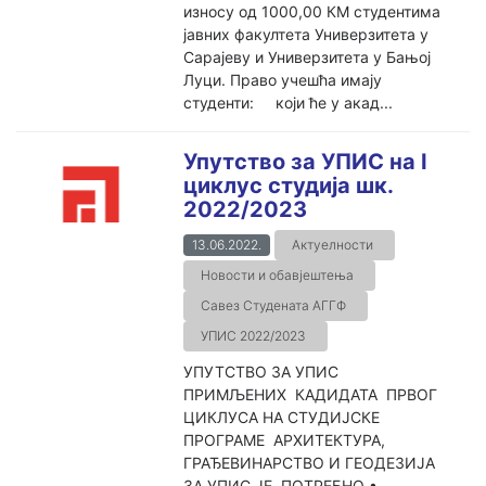
износу од 1000,00 КМ студентима
јавних факултета Универзитета у
Сарајеву и Универзитета у Бањој
Луци. Право учешћа имају
студенти: који ће у акад...
Упутство за УПИС на I
циклус студија шк.
2022/2023
13.06.2022.
Актуелности
Новости и обавјештења
Савез Студената АГГФ
УПИС 2022/2023
УПУТСТВО ЗА УПИС
ПРИМЉЕНИХ КАДИДАТА ПРВОГ
ЦИКЛУСА НА СТУДИЈСКЕ
ПРОГРАМЕ АРХИТЕКТУРА,
ГРАЂЕВИНАРСТВО И ГЕОДЕЗИЈА
ЗА УПИС ЈЕ ПОТРЕБНО •