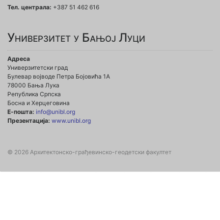
Тел. централа:
+387 51 462 616
Универзитет у Бањој Луци
Адреса
Универзитетски град
Булевар војводе Петра Бојовића 1А
78000 Бања Лука
Република Српска
Босна и Херцеговина
Е-пошта:
info@unibl.org
Презентација:
www.unibl.org
© 2026 Архитектонско-грађевинско-геодетски факултет