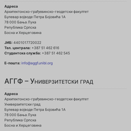
Адреса
Архитектонско-грађевинско-геодетски факултет
Булевар војводе Петра Бојовића 1A
78 000 Бања Лука
Република Српска
Босна и Херцеговина
ЈИБ:
4401017720022
Тел. централа:
+387 51 462 616
Студентска служба:
+387 51 462 545
Е-пошта:
info@aggf.unibl.org
АГГФ – Универзитетски град
Адреса
Архитектонско-грађевинско-геодетски факултет
Универзитетски град
Булевар војводе Петра Бојовића 1A
78 000 Бања Лука
Република Српска
Босна и Херцеговина