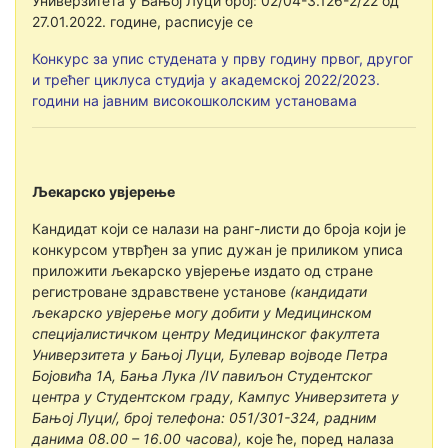
Универзитета у Бањој Луци број: 02/04-3.126-2/22 од
27.01.2022. године, расписује се
Конкурс за упис студената у прву годину првог, другог
и трећег циклуса студија у академској 2022/2023.
години на јавним високошколским установама
Љекарско увјерење
Кандидат који се налази на ранг-листи до броја који је
конкурсом утврђен за упис дужан је приликом уписа
приложити љекарско увјерење издато од стране
регистроване здравствене установе
(кандидати
љекарско увјерење могу добити у Медицинском
специјалистичком центру Медицинског факултета
Универзитета у Бањој Луци, Булевар војводе Петра
Бојовића 1А, Бања Лука /IV павиљон Студентског
центра у Студентском граду, Кампус Универзитета у
Бањој Луци/, број телефона: 051/301-324, радним
данима 08.00 – 16.00 часова),
које ће, поред налаза