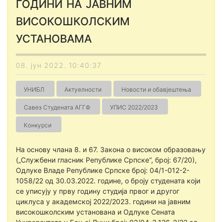
години на јавним
високошколским
установама
08. јун 2022. 10:40:37
УНИБЛ
Актуелности
Новости и обавјештења
Савез Студената АГГФ
УПИС 2022/2023
Конкурси
На основу члана 8. и 67. Закона о високом образовању
(„Службени гласник Републике Српске“, број: 67/20),
Одлуке Владе Републике Српске број: 04/1-012-2-
1058/22 од 30.03.2022. године, о броју студената који
се уписују у прву годину студија првог и другог
циклуса у академској 2022/2023. години на јавним
високошколским установана и Одлуке Сената