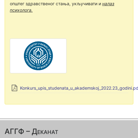
општег здравственог стања, укључивати и
налаз
психолога.
Konkurs_upis_studenata_u_akademskoj_2022.23_godini.pd
АГГФ – Деканат