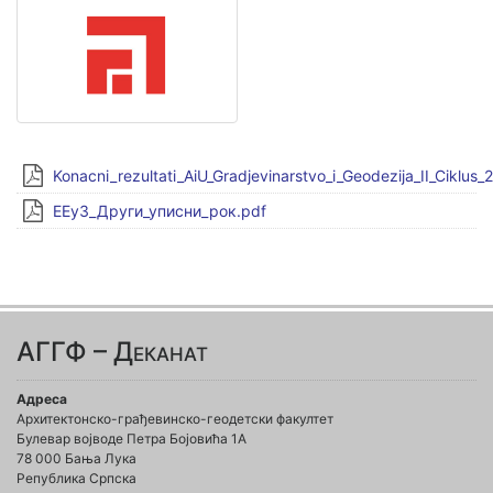
Konacni_rezultati_AiU_Gradjevinarstvo_i_Geodezija_II_Ciklus_
ЕЕуЗ_Други_уписни_рок.pdf
АГГФ – Деканат
Адреса
Архитектонско-грађевинско-геодетски факултет
Булевар војводе Петра Бојовића 1A
78 000 Бања Лука
Република Српска