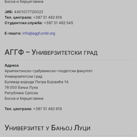
Босна и Херцеговина
ЈИБ:
4401017720022
Тел. централа:
+387 51 462 616
Студентска служба:
+387 51 462 545
Е-пошта:
info@aggf.unibl.org
АГГФ – Универзитетски град
Адреса
Архитектонско-грађевинско-геодетски факултет
Универзитетски град
Булевар војводе Петра Бојовића 1A
78 000 Бања Лука
Република Српска
Босна и Херцеговина
Тел. централа:
+387 51 462 616
Универзитет у Бањој Луци