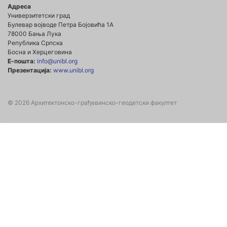
Адреса
Универзитетски град
Булевар војводе Петра Бојовића 1А
78000 Бања Лука
Република Српска
Босна и Херцеговина
Е-пошта:
info@unibl.org
Презентација:
www.unibl.org
© 2026 Архитектонско-грађевинско-геодетски факултет