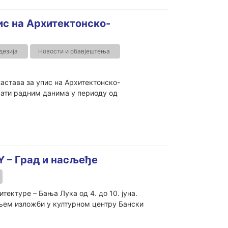
с на Архитектонско-
дезија
Новости и обавјештења
става за упис на Архитектонско-
вати радним данима у периоду од
Y – Град и насљеђе
тектуре – Бања Лука од 4. до 10. јуна.
њем изложби у културном центру Бански