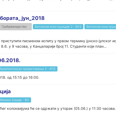
бората_јун_2018
Грађевинарство
Бетонске конструкције 2 - БК2
Бетонске конструкц
 приступити писменом испиту у првом термину јунско-јулског и
.6. у 9 часова, у Канцеларији број 11. Студенти који план...
06.2018.
Архитектонско пројектовање 2 - АП2
018. од 15:15 до 16:00.
ција
Физика зграде - ФЗ
ћег колоквијума ће се одржати у уторак (05.06.) у 11:30 часова.