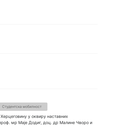
Студентска мобилност
у Херцеговину у оквиру наставних
роф. мр Маје Додиг, доц. др Малине Чворо и