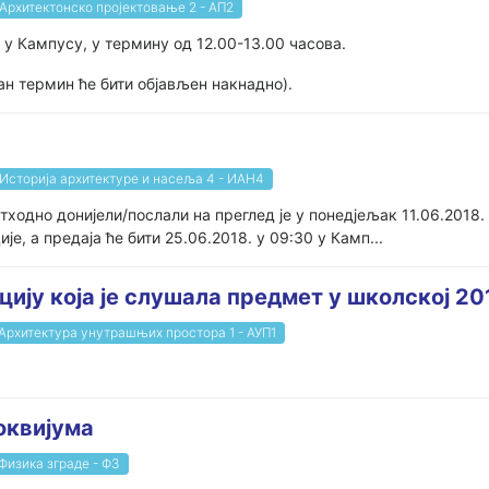
Архитектонско пројектовање 2 - АП2
8. у Кампусу, у термину од 12.00-13.00 часова.
чан термин ће бити објављен накнадно).
Историја архитектуре и насеља 4 - ИАН4
тходно донијели/послали на преглед је у понедјељак 11.06.2018.
е, а предаја ће бити 25.06.2018. у 09:30 у Камп...
цију која је слушала предмет у школској 20
Архитектура унутрашњих простора 1 - АУП1
локвијума
Физика зграде - ФЗ