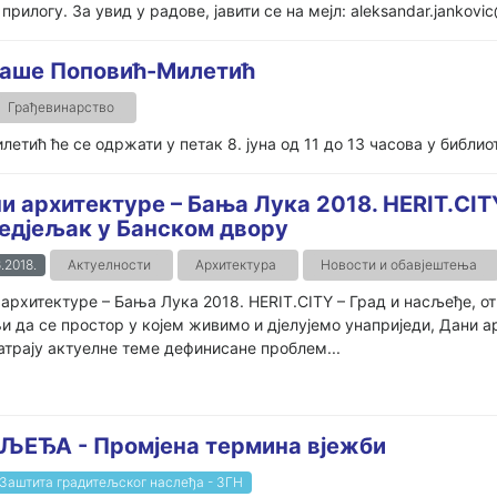
прилогу. За увид у радове, јавити се на мејл: aleksandar.jankovic
аташе Поповић-Милетић
Грађевинарство
етић ће се одржати у петак 8. јуна од 11 до 13 часова у библио
и архитектуре – Бања Лука 2018. HERIT.CIT
едјељак у Банском двору
.2018.
Актуелности
Архитектура
Новости и обавјештења
архитектуре – Бања Лука 2018. HERIT.CITY – Град и насљеђе, о
 да се простор у којем живимо и дјелујемо унаприједи, Дани 
трају актуелне теме дефинисане проблем...
ЂА - Промјена термина вјежби
Заштита градитељског наслеђа - ЗГН