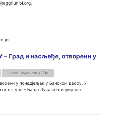
@aggf.unibl.org.
теци.
Y – Град и насљеђе, отворени у
Савез Студената АГГФ
творени у понедјељак у Банском двору. У
архитектуре – Бања Лука континуирано