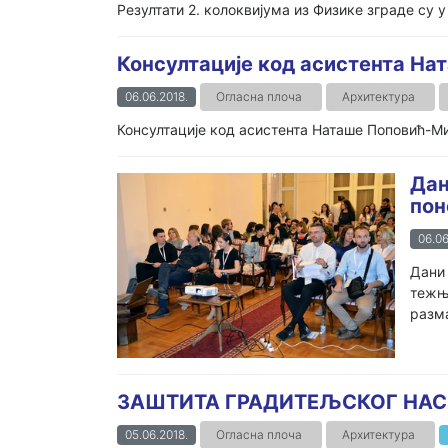
Резултати 2. колоквијума из Физике зграде су у 
Консултације код асистента Н
06.06.2018.
Огласна плоча
Архитектура
Консултације код асистента Наташе Поповић-Мил
Дан
пон
06.06
Дани 
тежњи
разма
ЗАШТИТА ГРАДИТЕЉСКОГ НАСЉЕ
05.06.2018.
Огласна плоча
Архитектура