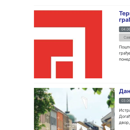
Тер
гра
04.06
Сав
Пошто
грађе
понед
Дан
03.06
Истра
Догађ
двор,