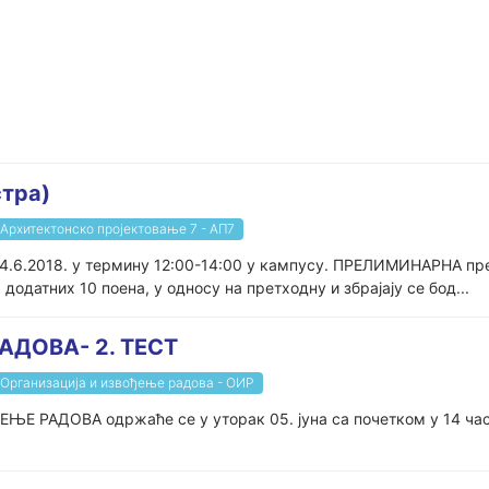
стра)
Архитектонско пројектовање 7 - АП7
.6.2018. у термину 12:00-14:00 у кампусу. ПРЕЛИМИНАРНА пре
одатних 10 поена, у односу на претходну и збрајају се бод...
ДОВА- 2. ТЕСТ
Организација и извођење радова - ОИР
РАДОВА одржаће се у уторак 05. јуна са почетком у 14 часова