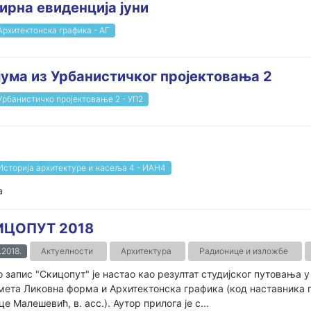
рна евиденција јуни
Архитектонска графика - АГ
ијума из Урбанистичког пројектовања 2
Урбанистичко пројектовање 2 - УП2
Историја архитектуре и насеља 4 - ИАН4
а
ИЦОПУТ 2018
.2018.
Актуелности
Архитектура
Радионице и изложбе
 запис "Скицопут" је настао као резултат студијског путовања 
ета Ликовна форма и Архитектонска графика (код наставника п
е Малешевић, в. асс.). Аутор прилога је с...