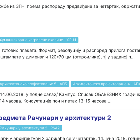
јежбе из ЗГН, према распореду предвиђене за четвртак, одржати у
Хуманизирање изграђене околине - ХО-И
готових плаката. Формат, резолуцију и распоред прилога поста
ампате у димензији 120*70 цм (отпроилике), тј у заданој п...
Архитектонско пројектовање 5 - АП5
Архитектонско пројектовање 4 - АП
к 14.06.2018. у подне сала2/ Кампус. Списак ОБАВЕЗНИХ графич
4 часова. Консултације пон и петак 13-15 часова ...
предмета Рачунари у архитектури 2
Рачунари у архитектури 2 - РУА2
и у архитектури 2 одржаће се у четвртак, 14. јуна 2018. године