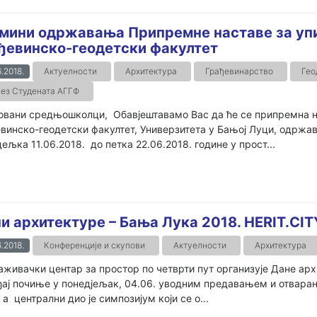
мини одржавања Припремне наставе за упи
ђевинско-геодетски факултет
.2018.
Актуелности
Архитектура
Грађевинарство
Гео
ез Студената АГГФ
вани средњошколци, Обавјештавамо Вас да ће се припремна на
винско-геодетски факултет, Универзитета у Бањој Луци, одржа
ељка 11.06.2018. до петка 22.06.2018. године у прост...
и архитектуре – Бања Лука 2018. HERIT.CIT
.2018.
Конференције и скупови
Актуелности
Архитектура
живачки центар за простор по четврти пут организује Дане архи
ај почиње у понедјељак, 04.06. уводним предавањем и отвара
 а централни дио је симпозијум који се о...