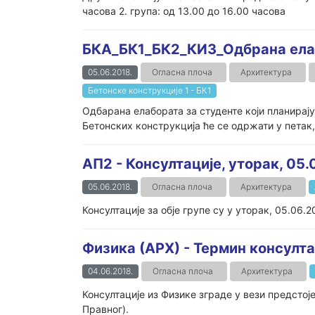
часова 2. група: од 13.00 до 16.00 часова
БКА_БК1_БК2_КИ3_Одбрана ела
05.06.2018.
Огласна плоча
Архитектура
Бетонске конструкције 1 - БК1
Одбарана елабората за студенте који планирају
Бетонских конструкција ће се одржати у петак, 8
АП2 - Консултације, уторак, 05.
05.06.2018.
Огласна плоча
Архитектура
Консултације за обје групе су у уторак, 05.06.2
Физика (АРХ) - Термин консулта
04.06.2018.
Огласна плоча
Архитектура
Консултације из Физике зграде у вези предстоје
Правног).