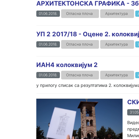
АРХИТЕКТОНСКА ГРАФИКА - Зби
01.06.2018.
Огласна плоча
Архитектура
УП 2 2017/18 - Oцене 2. колокв
01.06.2018.
Огласна плоча
Архитектура
ИАН4 колоквијум 2
01.06.2018.
Огласна плоча
Архитектура
у прилогу списак са резултатима 2. колоквијум
СК
31.05
Видео
предм
Милиц