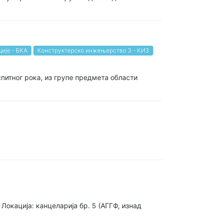
ије - БКА
Конструктерско инжењерство 3 - КИ3
спитног рока, из групе предмета области
 Локација: канцеларија бр. 5 (АГГФ, изнад