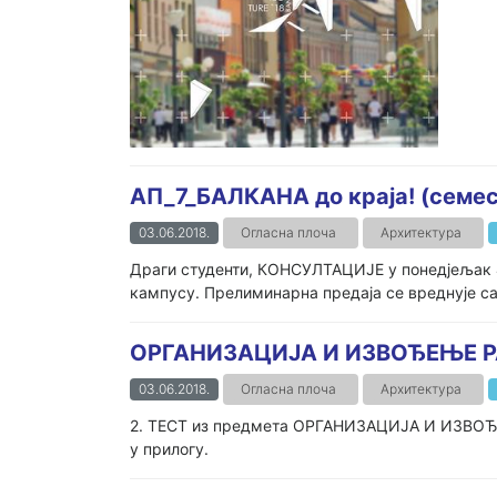
АП_7_БАЛКАНА до краја! (семе
03.06.2018.
Огласна плоча
Архитектура
Драги студенти, КОНСУЛТАЦИЈЕ у понедјељак 4
кампусу. Прелиминарна предаја се вреднује са д
ОРГАНИЗАЦИЈА И ИЗВОЂЕЊЕ РА
03.06.2018.
Огласна плоча
Архитектура
2. ТЕСТ из предмета ОРГАНИЗАЦИЈА И ИЗВОЂЕЊЕ 
у прилогу.