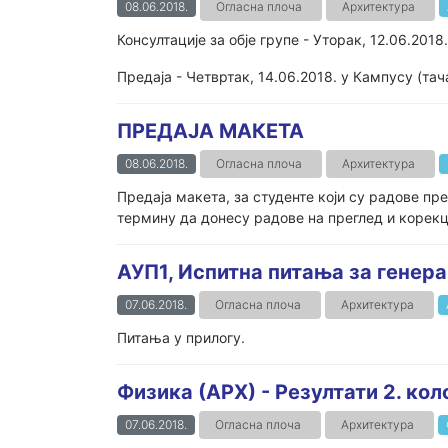
08.06.2018.
Огласна плоча
Архитектура
Консултације за обје групе - Уторак, 12.06.201
Предаја - Четвртак, 14.06.2018. у Кампусу (та
ПРЕДАЈА МАКЕТА
08.06.2018.
Огласна плоча
Архитектура
Предаја макета, за студенте који су радове пре
термину да донесу радове на преглед и корекциј
АУП1, Испитна питања за генера
07.06.2018.
Огласна плоча
Архитектура
Питања у прилогу.
Физика (АРХ) - Резултати 2. ко
07.06.2018.
Огласна плоча
Архитектура