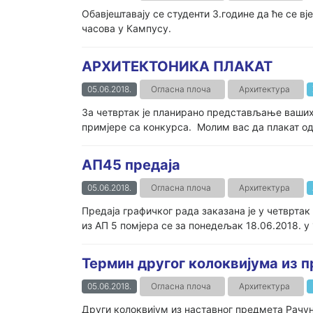
Обавјештавају се студенти 3.године да ће се в
часова у Кампусу.
АРХИТЕКТОНИКА ПЛАКАТ
05.06.2018.
Огласна плоча
Архитектура
За четвртак је планирано представљање ваших 
примјере са конкурса. Молим вас да плакат одшт
АП45 предаја
05.06.2018.
Огласна плоча
Архитектура
Предаја графичког рада заказана је у четврта
из АП 5 помјера се за понедељак 18.06.2018. у 1
Термин другог колоквијума из 
05.06.2018.
Огласна плоча
Архитектура
Други колоквијум из наставног предмета Рачунар