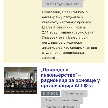
Савез Студената АГГФ
Поштовани, Правилником о
анкетирању студената о
квалитету наставног процеса
(даље: Правилник), који је
27.4.2023. године усвојио Сенат
Универзитета у Бањој Луци,
регулише се студентско
анкетирање као специфичан вид
студентског вредновања
квалитета н...
„Природа и
инжењерство“ –
радионица за основце у
организацији АГГФ-а
12.05.2025.
Актуелности
Новости и обавјештења
Радионице и изложбе