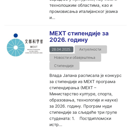
технолошким областима, као и
промовисања италијанског језика
и...
MEXT стипендије за
2026. годину
28.04.2025.
Актуелности
Новости и обавјештења
Стипендије
Влада Јапана расписала је конкурс
за стипендије из МЕXТ програма
стипендирања (МЕXТ –
Министарство културе, спорта,
образовања, технологије и науке)
за 2026. годину. Програм нуди
стипендије за сљедеће три групе
студената: 1. Постдипломски
истр...