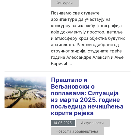
Конкурси
Позивамо све студенте
архитектуре да учествују на
конкурсу за изложбу фотографија
које документују простор, детаље
и атмосферу кроз објектив будућих
архитеката. Радови одабрани од
стручног жирија, студената треће
године Александре Алексић и Ање
Боричић...
Праштало и
Вељановски о
поплавама: Ситуација
из марта 2025. године
посљедица нечишћења
корита ријека
14.05.2025.
Актуелности
Новости и обавјештења