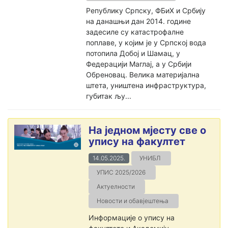
Републику Српску, ФБиХ и Србију
на данашњи дан 2014. године
задесиле су катастрофалне
поплаве, у којим је у Српској вода
потопила Добој и Шамац, у
Федерацији Маглај, а у Србији
Обреновац. Велика материјална
штета, уништена инфраструктура,
губитак љу...
На једном мјесту све о
упису на факултет
14.05.2025.
УНИБЛ
УПИС 2025/2026
Актуелности
Новости и обавјештења
Информације о упису на