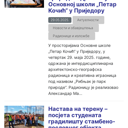
Основној школи „Петар
Кочић“ у Приједору
29.05.2025.
Актуелности
Новости и обавјештења
Радионице и изложбе
У просторијама Основне школе
„Петар Кочић“ у Приједору, у
четвртак 29. маја 2025. године,
одржана је интердисциплинарна
архитектонско-географска
радионица и креативна играоница
под називом „Рибњак је парк
природе“. Радионицу је реализовао
Александар Ма...
Настава на терену –
посјета студената
градилишту стамбено-
пословног објекта