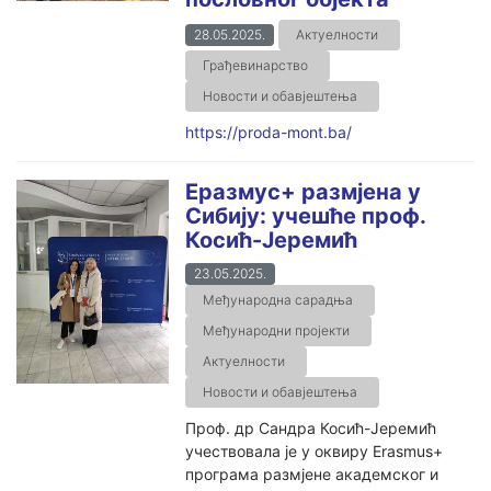
28.05.2025.
Актуелности
Грађевинарство
Новости и обавјештења
https://proda-mont.ba/
Еразмус+ размјена у
Сибију: учешће проф.
Косић-Јеремић
23.05.2025.
Међународна сарадња
Међународни пројекти
Актуелности
Новости и обавјештења
Проф. др Сандра Косић-Јеремић
учествовала је у оквиру Erasmus+
програма размjене академског и