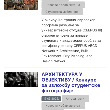
Новости и обавјештења
Студентска мобилност
У оквиру Централно-европског
програма размјене за
универзитетске студије (CEEPUS III)
отворен је позив за пријаве
студенатa и академског особљa за
размјене у оквиру CEEPUS ABCD
Network = Architecture, Built
Environment, City Planning, and
Design Networ...
АРХИТЕКТУРА У
ОБЈЕКТИВУ / Конкурс
за изложбу студентске
фотографије
15.05.2025.
Актуелности
Новости и обавјештења