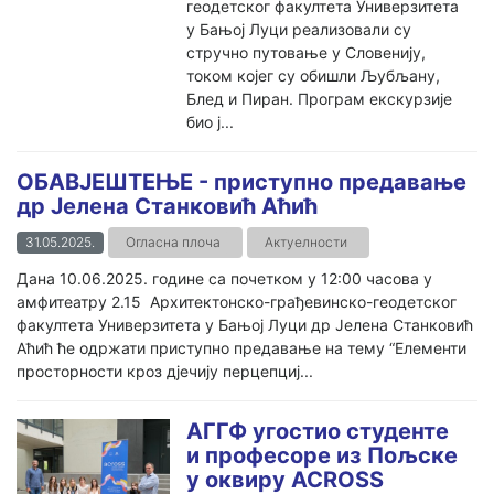
геодетског факултета Универзитета
у Бањој Луци реализовали су
стручно путовање у Словенију,
током којег су обишли Љубљану,
Блед и Пиран. Програм екскурзије
био ј...
ОБАВЈЕШТЕЊЕ - приступно предавање
др Јелена Станковић Аћић
31.05.2025.
Огласна плоча
Актуелности
Дана 10.06.2025. године са почетком у 12:00 часова у
амфитеатру 2.15 Архитектонско-грађевинско-геодетског
факултета Универзитета у Бањој Луци др Јелена Станковић
Аћић ће одржати приступно предавање на тему “Елементи
просторности кроз дјечију перцепциј...
АГГФ угостио студенте
и професоре из Пољске
у оквиру ACROSS