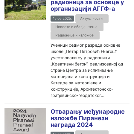
радионица за основце у
организацији АГГФ-а
15.05.2025.
Актуелности
Новости и обавјештења
Радионице и изложбе
Ученици седмог разреда основне
школе „Петар Петровић Његош“
учествовали су у радионици
„Креативни бетон“, реализованој од
стране Центра за испитивање
материјала и конструкција и
Катедре за материјале и
конструкције, Архитектонско-
грађевинско-геодетског...
Отварању међународне
изложбе Пиранези
награда 2024