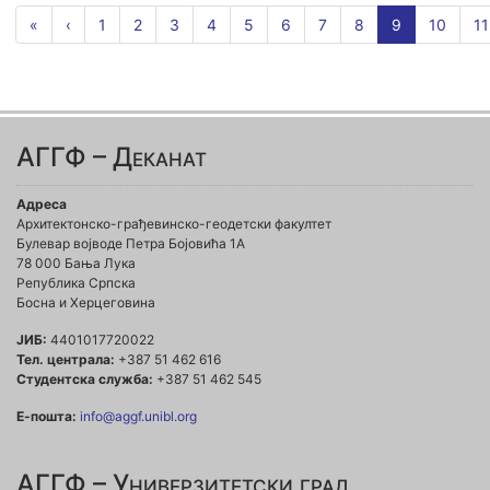
«
‹
1
2
3
4
5
6
7
8
9
10
11
АГГФ – Деканат
Адреса
Архитектонско-грађевинско-геодетски факултет
Булевар војводе Петра Бојовића 1A
78 000 Бања Лука
Република Српска
Босна и Херцеговина
ЈИБ:
4401017720022
Тел. централа:
+387 51 462 616
Студентска служба:
+387 51 462 545
Е-пошта:
info@aggf.unibl.org
АГГФ – Универзитетски град