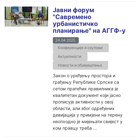
Јавни форум
"Савремено
урбанистичко
планирање" на АГГФ-у
24.04.2025.
Конференције и скупови
Актуелности
Новости и обавјештења
Закон о уређењу простора и
грађењу Републике Српске са
сетом пратећих правилника је
квалитетан документ који јасно
прописује активности у овој
области, али због одређених
девијација у примјени на терену
неопходно је мијењати свијест у
ком правцу треба ...