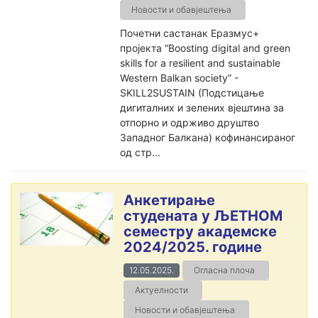
Новости и обавјештења
Почетни састанак Еразмус+
пројекта “Boosting digital and green
skills for a resilient and sustainable
Western Balkan society” -
SKILL2SUSTAIN (Подстицање
дигиталних и зелених вјештина за
отпорно и одрживо друштво
Западног Балкана) кофинансираног
од стр...
Анкетирање
студената у ЉЕТНОМ
семестру академске
2024/2025. године
12.05.2025.
Огласна плоча
Актуелности
Новости и обавјештења