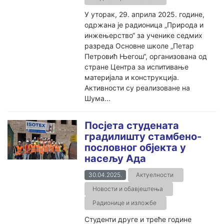
У уторак, 29. априла 2025. године,
одржана је радионица „Природа и
инжењерство“ за ученике седмих
разреда Основне школе „Петар
Петровић Његош“, организована од
стране Центра за испитивање
материјала и конструкција.
Активности су реализоване на
Шума...
Посјета студената
градилишту стамбено-
пословног oбјекта у
насељу Ада
30.04.2025.
Актуелности
Новости и обавјештења
Радионице и изложбе
Студенти друге и треће године