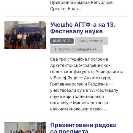
Привредне коморе Републике
Српске, Бран...
Учешће АГГФ-а на 13.
Фестивалу науке
16.05.2025.
Актуелности
Новости и обавјештења
Сва три студијска програма
Архитектонско-грађевинско-
геодетског факултета Универзитета
у Бањoj Луци — Архитектура,
Грађевинарство и Геодезија —
учествовали су на 13. Фестивалу
науке који традиционално
организује Министарство за
научнотехнолошки развој ...
Презентовани радови
са предмета