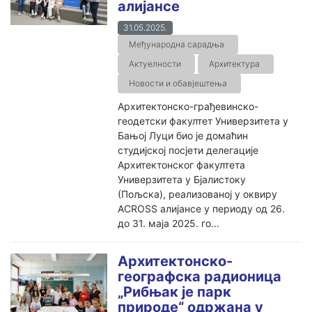
алијансе
31.05.2025.
Међународна сарадња
Актуелности
Архитектура
Новости и обавјештења
Архитектонско-грађевинско-
геодетски факултет Универзитета у
Бањој Луци био је домаћин
студијској посјети делегације
Архитектонског факултета
Универзитета у Бјалистоку
(Пољска), реализованој у оквиру
ACROSS алијансе у периоду од 26.
до 31. маја 2025. го...
Архитектонско-
географска радионица
„Рибњак је парк
природе“ одржана у