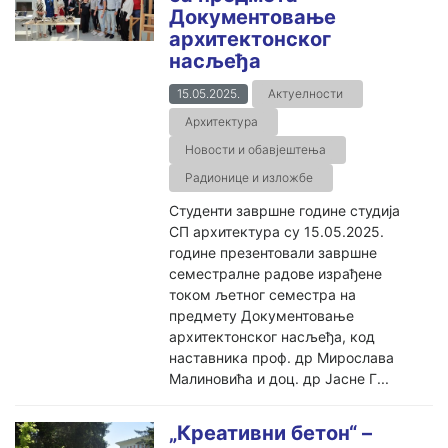
Документовање
архитектонског
насљеђа
15.05.2025.
Актуелности
Архитектура
Новости и обавјештења
Радионице и изложбе
Студенти завршне године студија
СП архитектура су 15.05.2025.
године презентовали завршне
семестралне радове израђене
током љетног семестра на
предмету Документовање
архитектонског насљеђа, код
наставника проф. др Мирослава
Малиновића и доц. др Јасне Г...
„Креативни бетон“ –