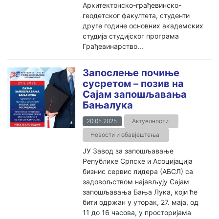
Архитектонско-грађевинско-
геодетског факултета, студенти
друге године основних академских
студија студијског програма
Грађевинарство...
Запослење почиње
сусретом – позив на
Сајам запошљавања
Бањалука
20.05.2025.
Актуелности
Новости и обавјештења
ЈУ Завод за запошљавање
Републике Српске и Асоцијација
бизнис сервис лидера (АБСЛ) са
задовољством најављују Сајам
запошљавања Бања Лука, који ће
бити одржан у уторак, 27. маја, од
11 до 16 часова, у просторијама