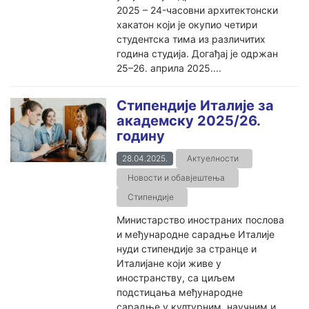
2025 – 24-часовни архитектонски
хакатон који је окупио четири
студентска тима из различитих
година студија. Догађај је одржан
25–26. априла 2025....
Стипендије Италије за
академску 2025/26.
годину
28.04.2025.
Актуелности
Новости и обавјештења
Стипендије
Министарство иностраних послова
и међународне сарадње Италије
нуди стипендије за странце и
Италијане који живе у
иностранству, са циљем
подстицања међународне
сарадње у културним, научним и