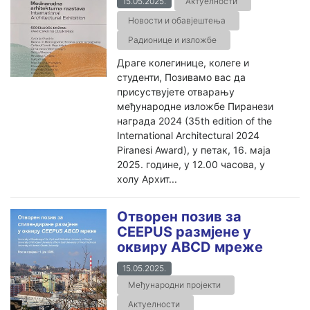
15.05.2025.
Актуелности
Новости и обавјештења
Радионице и изложбе
Драге колегинице, колеге и
студенти, Позивамо вас да
присуствујете отварању
међународне изложбе Пиранези
награда 2024 (35th edition of the
International Architectural 2024
Piranesi Award), у петак, 16. маја
2025. године, у 12.00 часова, у
холу Архит...
Отворен позив за
CEEPUS размјене у
оквиру ABCD мреже
15.05.2025.
Међународни пројекти
Актуелности