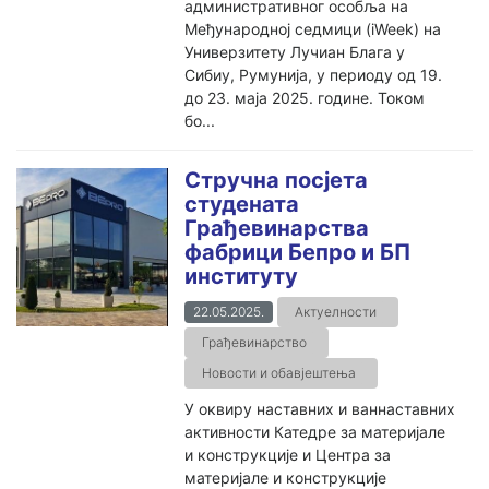
административног особља на
Међународној седмици (iWeek) на
Универзитету Лучиан Блага у
Сибиу, Румунија, у периоду од 19.
до 23. маја 2025. године. Током
бо...
Стручна посјета
студената
Грађевинарства
фабрици Бепро и БП
институту
22.05.2025.
Актуелности
Грађевинарство
Новости и обавјештења
У оквиру наставних и ваннаставних
активности Катедре за материјале
и конструкције и Центра за
материјале и конструкције