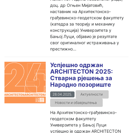
доц. др Огњен Мијатовић,
наставник на Архитектонско-
грађевинско-геодетском факултету
(катедра за теорију и механику
конструкција) Универзитета у
Бањој Луци, објавио је резултате
свог оригиналног истраживања у
престижно...
Успјешно одржан
ARCHITECTON 2025:
Стварна рјешења за
Народно позориште
28.04.2025.
Актуелности
Новости и обавјештења
На Архитектонско-грађевинско-
геодетском факултету
Универзитета у Бањој Луци
успјешно је одржан ARCHITECTON