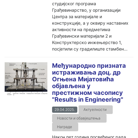
студијског програма
Грађевинарство, у организацији
Центра за материјале и
конструкције, а у оквиру наставних
активности на предметима
Грађевински материјали 2 и
Конструктерско инжењерство 1,
посјетили су градилиште стамбен...
Међународно призната
истраживања доц. др
Огњена Мијатовића
објављена у
престижном часопису
"Results in Engineering"
29.04.2025.
Актуелности
Новости и обавјештења
Награде
Након пет година посвећеног рада,