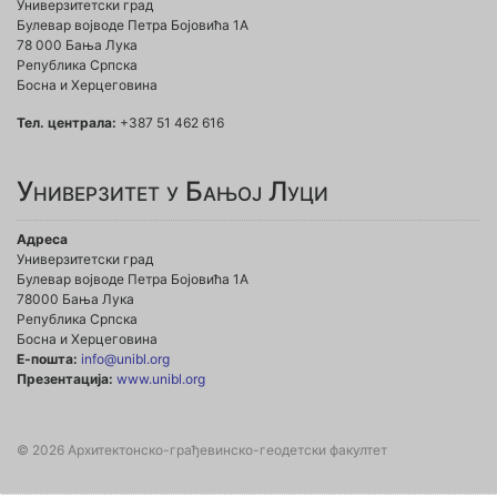
Универзитетски град
Булевар војводе Петра Бојовића 1A
78 000 Бања Лука
Република Српска
Босна и Херцеговина
Тел. централа:
+387 51 462 616
Универзитет у Бањој Луци
Адреса
Универзитетски град
Булевар војводе Петра Бојовића 1А
78000 Бања Лука
Република Српска
Босна и Херцеговина
Е-пошта:
info@unibl.org
Презентација:
www.unibl.org
© 2026 Архитектонско-грађевинско-геодетски факултет