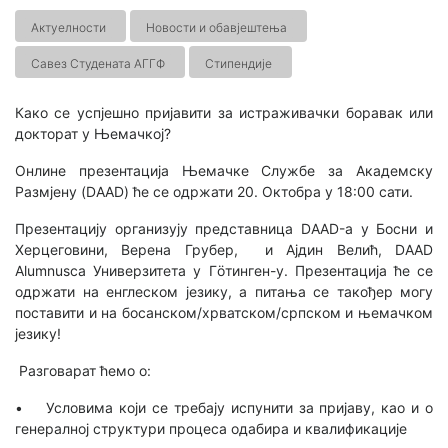
Актуелности
Новости и обавјештења
Савез Студената АГГФ
Стипендије
Како се успјешно пријавити за истраживачки боравак или
докторат у Њемачкој?
Онлине презентација Њемачке Службе за Академску
Размјену (DAAD) ће се одржати 20. Октобра у 18:00 сати.
Презентацију организују представница DAAD-а у Босни и
Херцеговини, Верена Грубер, и Ајдин Велић, DAAD
Alumnusса Универзитета у Гöтинген-у. Презентација ће се
одржати на енглеском језику, а питања се такођер могу
поставити и на босанском/хрватском/српском и њемачком
језику!
Разговарат ћемо о:
• Условима који се требају испунити за пријаву, као и о
генералној структури процеса одабира и квалификације