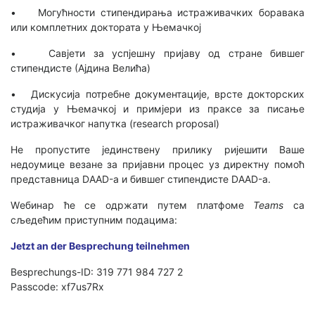
• Могућности стипендирања истраживачких боравака
или комплетних доктората у Њемачкој
• Савјети за успјешну пријаву од стране бившег
стипендисте (Ајдина Велића)
• Дискусија потребне документације, врсте докторских
студија у Њемачкој и примјери из праксе за писање
истраживачког напутка (research proposal)
Не пропустите јединствену прилику ријешити Ваше
недоумице везане за пријавни процес уз директну помоћ
представница DAAD-а и бившег стипендисте DAAD-а.
Wебинар ће се одржати путем платфоме
Teams
са
сљедећим приступним подацима:
Jetzt an der Besprechung teilnehmen
Besprechungs-ID: 319 771 984 727 2
Passcode: xf7us7Rx