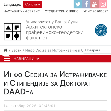
Language:
Српски
НАСТАВНИЧКИ СЕРВИС
СТУДЕНТСКИ СЕРВИС
УПИС 2026/2027
Универзитет у Бањој Луци
Архитектонско-
грађевинско-геодетски
факултет
Вести
Инфо Сесија за Истраживачке и Стипендије за Д
НАВИГАЦИЈА
Инфо Сесија за Истраживачке
и Стипендије за Докторат
DAAD-а
14. октобар 2025. 09:45:01