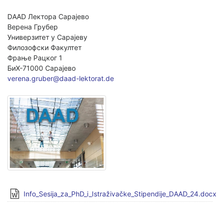
DAAD Лектора Сарајево
Верена Грубер
Универзитет у Сарајеву
Филозофски Факултет
Фрање Рацког 1
БиХ-71000 Сарајево
verena.gruber@daad-lektorat.de
Info_Sesija_za_PhD_i_Istraživačke_Stipendije_DAAD_24.docx