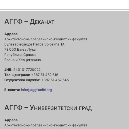
АГГФ – Деканат
Адреса
Архитектонско-грађевинско-геодетски факултет
Булевар војводе Петра Бојовића 1A
78 000 Бања Лука
Република Српска
Босна и Херцеговина
ЈИБ:
4401017720022
Тел. централа:
+387 51 462 616
Студентска служба:
+387 51 462 545
Е-пошта:
info@aggf.unibl.org
АГГФ – Универзитетски град
Адреса
Архитектонско-грађевинско-геодетски факултет