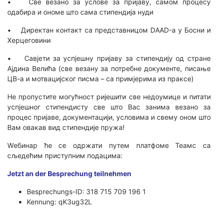
• Све везано за услове за пријаву, самом процесу
одабира и ономе што сама стипендија нуди
• Директан контакт са представницом DAAD-а у Босни и
Херцеговини
• Савјети за успјешну пријаву за стипендију од стране
Ајдина Велића (све везану за потребне документе, писање
ЦВ-а и мотвацијског писма – са примјерима из праксе)
Не пропустите могућност ријешити све недоумице и питати
успјешног стипендисту све што Вас занима везано за
процес пријаве, документацији, условима и свему оном што
Вам овакав вид стипендије пружа!
Wебинар ће се одржати путем платфоме Теамс са
сљедећим приступним подацима:
Jetzt an der Besprechung teilnehmen
Besprechungs-ID: 318 715 709 196 1
Kennung: qK3ug32L