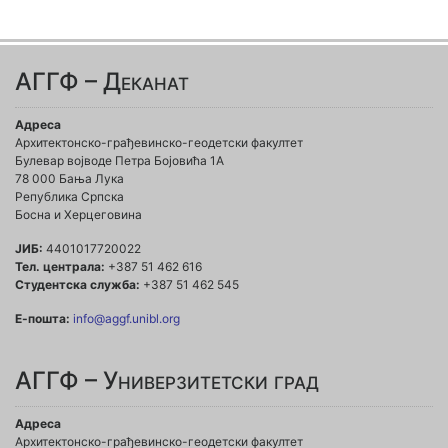
АГГФ – Деканат
Адреса
Архитектонско-грађевинско-геодетски факултет
Булевар војводе Петра Бојовића 1A
78 000 Бања Лука
Република Српска
Босна и Херцеговина
ЈИБ:
4401017720022
Тел. централа:
+387 51 462 616
Студентска служба:
+387 51 462 545
Е-пошта:
info@aggf.unibl.org
АГГФ – Универзитетски град
Адреса
Архитектонско-грађевинско-геодетски факултет