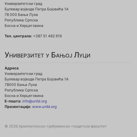
Универзитетски град
Булевар војводе Петра Бојовића 1A
78 000 Бања Лука
Република Српска
Босна и Херцеговина
Тел. централа:
+387 51 462 616
Универзитет у Бањој Луци
Адреса
Универзитетски град
Булевар војводе Петра Бојовића 1А
78000 Бања Лука
Република Српска
Босна и Херцеговина
Е-пошта:
info@unibl.org
Презентација:
www.unibl.org
© 2026 Архитектонско-грађевинско-геодетски факултет