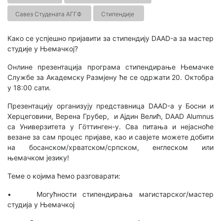
Савез Студената АГГФ
Стипендије
Како се успјешно пријавити за стипендију DAAD-а за мастер
студије у Њемачкој?
Онлине презентација програма стипендирање Њемачке
Службе за Академску Размјену ће се одржати 20. Октобра
у 18:00 сати.
Презентацију организују представница DAAD-а у Босни и
Херцеговини, Верена Грубер, и Ајдин Велић, DAAD Alumnus
са Универзитета у Гöттинген-у. Сва питања и нејасноће
везане за сам процес пријаве, као и савјете можете добити
на босанском/хрватском/српском, енглеском или
њемачком језику!
Теме о којима ћемо разговарати:
• Могућности стипендирања магистарског/мастер
студија у Њемачкој