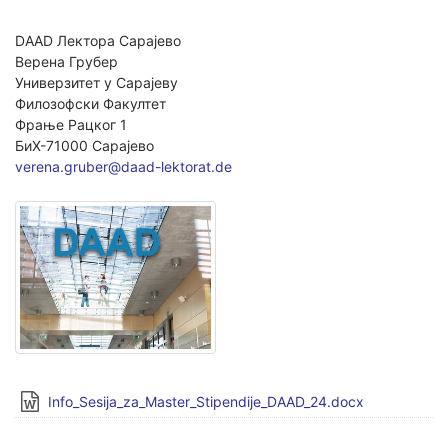
DAAD Лектора Сарајево
Верена Грубер
Универзитет у Сарајеву
Филозофски Факултет
Фрање Рацког 1
БиХ-71000 Сарајево
verena.gruber@daad-lektorat.de
Info_Sesija_za_Master_Stipendije_DAAD_24.docx