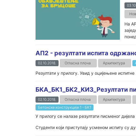
03.10
Нов
На А
зајед
понед
АП2 - резултати испита одржано
02.10.2018.
Огласна плоча
Архитектура
Резултати у прилогу. Увид у оцијењене испитне 
БКА_БК1_БК2_КИ3_Резултати пис
02.10.2018.
Огласна плоча
Архитектура
Бетонске конструкције 1 - БК1
У прилогу се налазе резултати писменог дијела 
Студенти који приступају усменом испиту су д