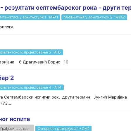
 - резултати септембарског рока - други те
атематика у архитектури 1 - МУА1
Математика у архитектури 2 - МУА2
рилогу.
рхитектонско пројектовање 5 - АП5
аријана 6 Драгичевић Борис 10
бар 2
рхитектонско пројектовање 4 - АП4
тати испита Септембарски испитни рок, други терм
...
ног испита
Грађевинарство
Отпорност материјала 1 - ОМ1