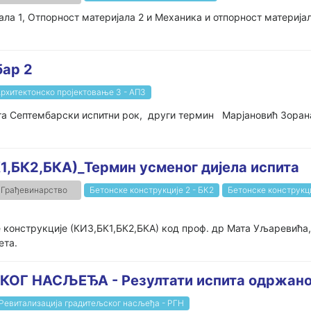
а 1, Отпорност материјала 2 и Механика и отпорност материјала
бар 2
рхитектонско пројектовање 3 - АП3
тати испита Септембарски испитни рок, други терм
1,БК2,БКА)_Термин усменог дијела испита
Грађевинарство
Бетонске конструкције 2 - БК2
Бетонске конструкци
 конструкције (КИ3,БК1,БК2,БКА) код проф. др Мата Уљаревића,
ета.
 НАСЉЕЂА - Резултати испита одржаног
Ревитализација градитељског насљеђа - РГН