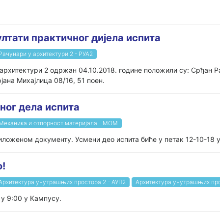
ултати практичног дијела испита
Рачунари у архитектури 2 - РУА2
архитектури 2 одржан 04.10.2018. године положили су: Срђан Ра
рјана Михајлица 08/16, 51 поен.
ног дела испита
Механика и отпорност материјала - МОМ
иложеном документу. Усмени део испита биће у петак 12-10-18 у
о!
Архитектура унутрашњих простора 2 - АУП2
Архитектура унутрашњих про
 у 9:00 у Кампусу.