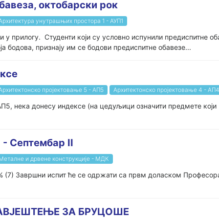
бавеза, октобарски рок
Архитектура унутрашњих простора 1 - АУП1
 у прилогу. Студенти који су условно испунили предиспитне оба
оја бодова, признају им се бодови предиспитне обавезе...
ексе
Архитектонско пројектовање 5 - АП5
Архитектонско пројектовање 4 - АП
АП5, нека донесу индексе (на цедуљици означити предмете који 
- Септембар II
Металне и дрвене конструкције - МДК
1% (7) Завршни испит ће се одржати са првм доласком Професо
АВЈЕШТЕЊЕ ЗА БРУЦОШЕ