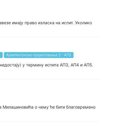
везе имају право изласка на испит. Уколико
4
Архитектонско пројектовање 3 - АП3
недостају) у термину испита АП3, АП4 и АП5.
ра Милашиновића о чему ће бити благовремено