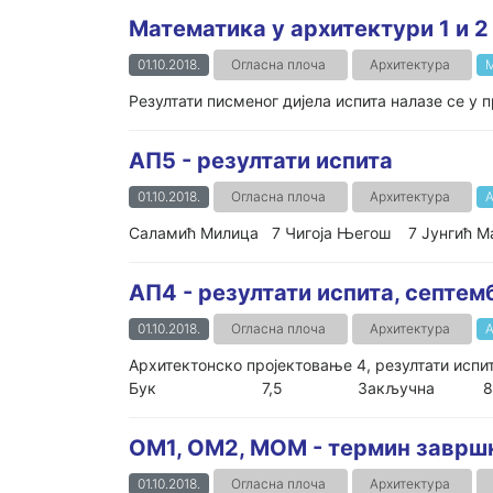
Математика у архитектури 1 и 2
01.10.2018.
Огласна плоча
Архитектура
М
Резултати писменог дијела испита налазе се у п
АП5 - резултати испита
01.10.2018.
Огласна плоча
Архитектура
А
Саламић Милица 7 Чигоја Његош 7 Јунгић М
АП4 - резултати испита, септем
01.10.2018.
Огласна плоча
Архитектура
А
Архитектонско пројектовање 4, резул
Бук 7,5 Закључна 8 (73
ОМ1, ОМ2, МОМ - термин заврш
01.10.2018.
Огласна плоча
Архитектура