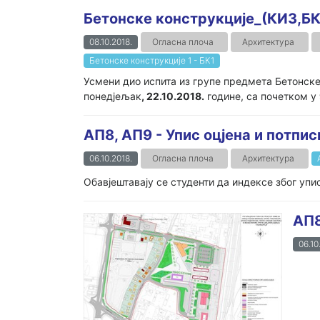
Бетонске конструкције_(КИ3,БК
08.10.2018.
Огласна плоча
Архитектура
Бетонске конструкције 1 - БК1
Усмени дио испита из групе предмета Бетонске
понедјељак
, 22.10.2018.
године, са почетком у
АП8, АП9 - Упис оцјена и потпи
06.10.2018.
Огласна плоча
Архитектура
Обавјештавају се студенти да индексе због упис
АП8
06.10