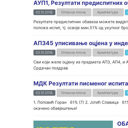
АУП1, Резултати предиспитних о
03.10.2018.
Огласна плоча
Архитектура
Резултате предиспитних обавеза можете видјети
положе испит, тј. освоје мин.51% од укупног бр
АП345 уписивање оцјена у инд
03.10.2018.
Огласна плоча
Архитектура
Сви који желе оцјену из предмета АП3, АП4, и 
Срдачан поздрав
МДК Резултати писменог испита 
03.10.2018.
Огласна плоча
Архитектура
1. Поповић Горан 61% (7) 2. Јотић Славица 6
окачено обавјештење!
ОБ