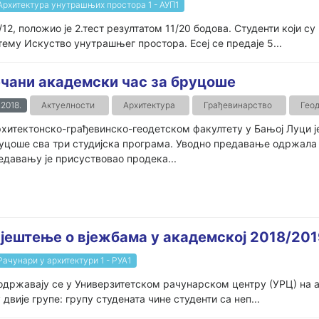
Архитектура унутрашњих простора 1 - АУП1
/12, положио је 2.тест резултатом 11/20 бодова. Студенти који с
тему Искуство унутрашњег простора. Есеј се предаје 5...
чани академски час за бруцоше
.2018.
Актуелности
Архитектура
Грађевинарство
Геод
хитектонско-грађевинско-геодетском факултету у Бањој Луци је
уцоше сва три студијска програма. Уводно предавање одржала 
едавању је присуствовао продека...
вјештење о вјежбама у академској 2018/201
Рачунари у архитектури 1 - РУА1
одржавају се у Универзитетском рачунарском центру (УРЦ) на а
двије групе: групу студената чине студенти са неп...