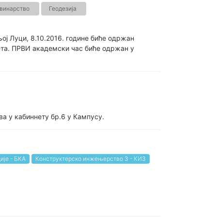
винарство
Геодезија
уци, 8.10.2016. године биће одржан
ета. ПРВИ академски час биће одржан у
ова у кабиннету бр.6 у Кампусу.
ије - БКА
Конструктерско инжењерство 3 - КИ3