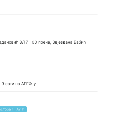
дановић 8/17, 100 поена, Звјездана Бабић
 9 сати на АГГФ-у
стора 1 - АУП1