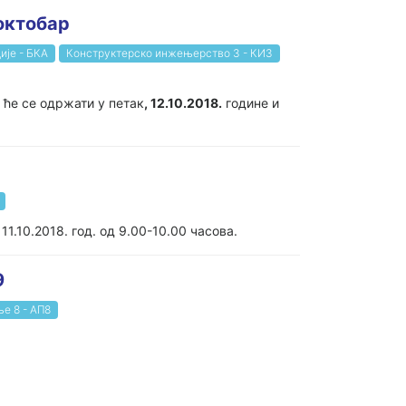
октобар
ије - БКА
Конструктерско инжењерство 3 - КИ3
 ће се одржати у петак
, 12.10.2018.
године и
1.10.2018. год. од 9.00-10.00 часова.
9
е 8 - АП8