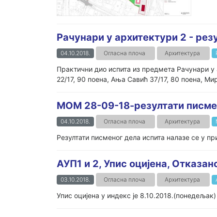
Рачунари у архитектури 2 - рез
04.10.2018.
Огласна плоча
Архитектура
Практични дио испита из предмета Рачунари у 
22/17, 90 поена, Ања Савић 37/17, 80 поена, Ми
МОМ 28-09-18-резултати писме
04.10.2018.
Огласна плоча
Архитектура
Резултати писменог дела испита налазе се у пр
АУП1 и 2, Упис оцијена, Отказан
03.10.2018.
Огласна плоча
Архитектура
Упис оцијена у индекс је 8.10.2018.(понедељак)