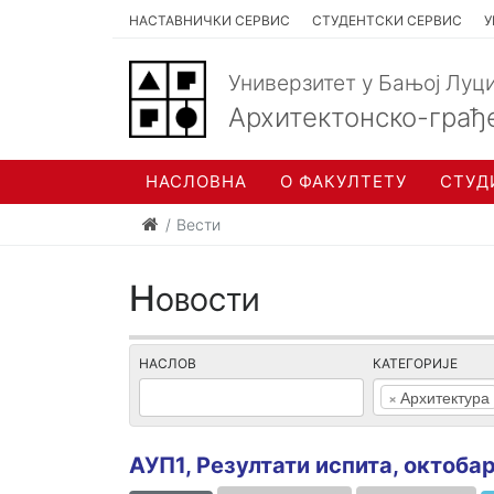
НАСТАВНИЧКИ СЕРВИС
СТУДЕНТСКИ СЕРВИС
У
Универзитет у Бањој Луц
Архитектонско-грађ
НАСЛОВНА
О ФАКУЛТЕТУ
СТУД
Вести
Новости
НАСЛОВ
КАТЕГОРИЈЕ
×
Архитектура
АУП1, Резултати испита, октоба