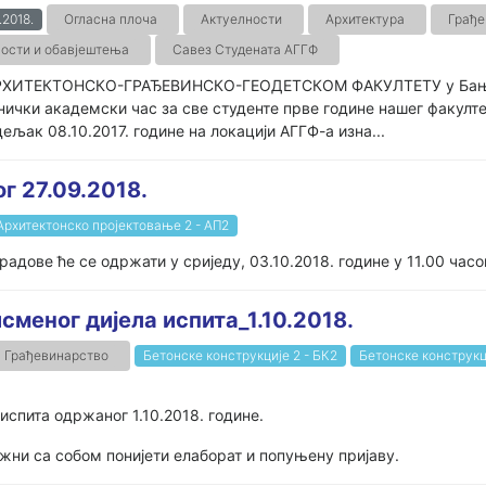
.2018.
Огласна плоча
Актуелности
Архитектура
Грађе
ости и обавјештења
Савез Студената АГГФ
РХИТЕКТОНСКО-ГРАЂЕВИНСКО-ГЕОДЕТСКОМ ФАКУЛТЕТУ у Бањој Л
нички академски час за све студенте прве године нашег факулт
ељак 08.10.2017. године на локацији АГГФ-а изна...
г 27.09.2018.
Архитектонско пројектовање 2 - АП2
радове ће се одржати у сриједу, 03.10.2018. године у 11.00 час
меног дијела испита_1.10.2018.
Грађевинарство
Бетонске конструкције 2 - БК2
Бетонске конструкц
испита одржаног 1.10.2018. године.
ужни са собом понијети елаборат и попуњену пријаву.