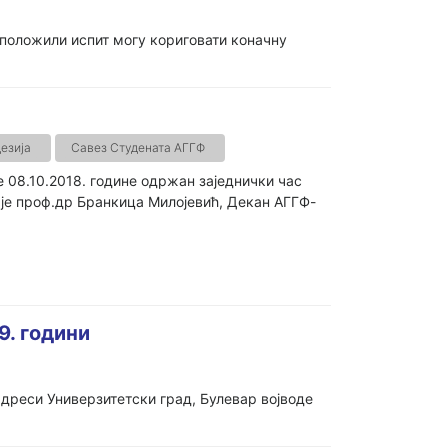
у положили испит могу кориговати коначну
езија
Савез Студената АГГФ
 08.10.2018. године одржан заједнички час
је проф.др Бранкица Милојевић, Декан АГГФ-
9. години
дреси Универзитетски град, Булевар војводе