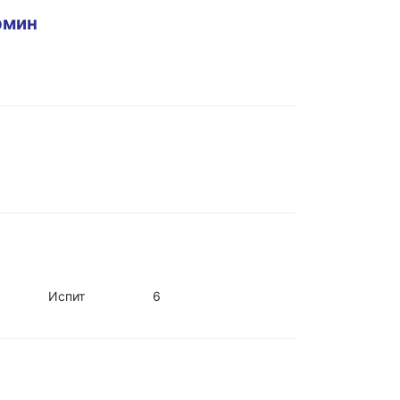
рмин
ин Јунгић Маријана Испит 6