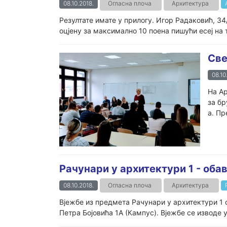
08.10.2018.
Огласна плоча
Архитектура
Резултате имате у прилогу. Игор Радаковић, 34
оцјену за максимално 10 поена пишући есеј на 
Све
08.10
На Ар
за бр
а. Пр
Рачунари у архитектури 1 - оба
08.10.2018.
Огласна плоча
Архитектура
Вјежбе из предмета Рачунари у архитектури 1 
Петра Бојовића 1А (Кампус). Вјежбе се изводе у 