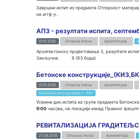
Завршни испит из предмета Отпорност материјал
на аггф-у.
АП3 - резултати испита, септем
01.10.2018.
Огласна плоча
Архитектура
А
Архитектонско пројектовање 3, резул
Закључна 9 (83 бода)
Бетонске конструкције_(КИ3,БК
01.10.2018.
Огласна плоча
Архитектура
Бетонске конструкције 1 - БК1
Усмени дио испита из групе предмета Бетонске
9:00
часова, на локацији изнад Правног факулт
РЕВИТАЛИЗАЦИЈА ГРАДИТЕЉСКОГ
27.09.2018.
Огласна плоча
Архитектура