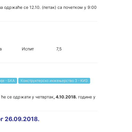
 одржаће се 12.10. (петак) са почетком у 9:00
ин Марјановић Зорана Испит 7,5
је - БКА
Конструктерско инжењерство 3 - КИ3
 ће се одржати у четвртак
, 4.10.2018.
године у
 26.09.2018.