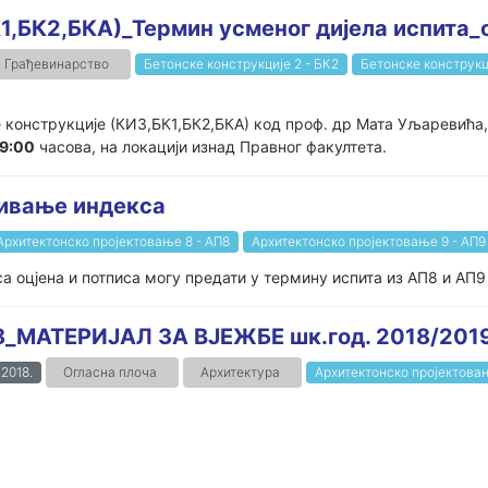
1,БК2,БКА)_Термин усменог дијела испита_
Грађевинарство
Бетонске конструкције 2 - БК2
Бетонске конструкц
 конструкције (КИ3,БК1,БК2,БКА) код проф. др Мата Уљаревића,
9:00
часова, на локацији изнад Правног факултета.
сивање индекса
Архитектонско пројектовање 8 - АП8
Архитектонско пројектовање 9 - АП9
а оцјена и потписа могу предати у термину испита из АП8 и АП9 1
_МАТЕРИЈАЛ ЗА ВЈЕЖБЕ шк.год. 2018/201
.2018.
Огласна плоча
Архитектура
Архитектонско пројектовањ