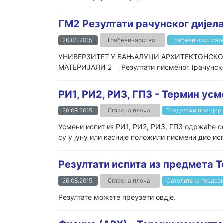
ГМ2 Резултати рачунског дијела
26.08.2015.
Грађевинарство
Грађевински мате
УНИВЕРЗИТЕТ У БАЊАЛУЦИ АРХИТЕКТОНСКО
МАТЕРИЈАЛИ 2 Резултати писменог (рачунског)
РИ1, РИ2, РИ3, ГП3 - Термин усм
26.08.2015.
Огласна плоча
Геодетски премјер 
Усмени испит из РИ1, РИ2, РИ3, ГП3 одржаће се
су у јуну или касније положили писмени дио исп
Резултати испита из предмета Т
26.08.2015.
Огласна плоча
Сателитска геодези
Резултате можете преузети овдје.