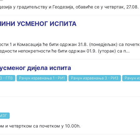
езија у градитељству и Геодезија, обавиће се у четвртак, 27.08. 
ЕРМИНИ УСМЕНОГ ИСПИТА
ти 1 и Комасација ће бити одржан 31.8. (понедјељак) са почетк
ности непокретности ће бити одржан 01.9. (уторак) са п...
 усменог дијела испитa
3 - ГП3
Рачун изравнања 1 - РИ1
Рачун изравнања 3 - РИ3
Рачун и
МЗГ
ом и четвртком са почетком у 10.00h.