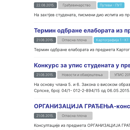
22.08.2015.
Грађевинарство
Путеви - ПУТ
На захтјев студената, писмени дио испита из пр
Термин одбране елабората из п
21.08.2015.
Огласна плоча
Картографија 1 - К1
Термин одбране елабората из предмета Картогра
Конкурс за упис студената у пр
21.08.2015.
Новости и обавјештења
УПИС 201
На основу члана 5. и 6. Закона о високом обра
Српске, број: 04/1- 012-2-894/15 од 06.05.2015. 
ОРГАНИЗАЦИЈА ГРАЂЕЊА-консу
21.08.2015.
Огласна плоча
Консултације из предмета ОРГАНИЗАЦИЈА ГРАЂЕ