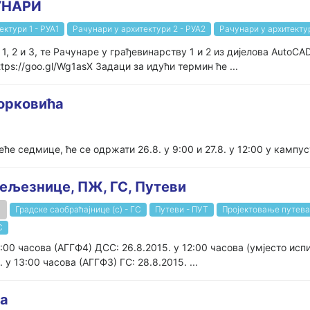
УНАРИ
ектури 1 - РУА1
Рачунари у архитектури 2 - РУА2
Рачунари у архитекту
1, 2 и 3, те Рачунаре у грађевинарству 1 и 2 из дијелова AutoCA
ttps://goo.gl/Wg1asX Задаци за идући термин ће ...
Борковића
е седмице, ће се одржати 26.8. у 9:00 и 27.8. у 12:00 у кампус
Жељезнице, ПЖ, ГС, Путеви
Градске саобраћајнице (с) - ГС
Путеви - ПУТ
Пројектовање путева
С
:00 часова (АГГФ4) ДСС: 26.8.2015. у 12:00 часова (умјесто исп
 у 13:00 часова (АГГФ3) ГС: 28.8.2015. ...
та