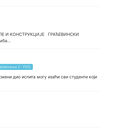
АЛЕ И КОНСТРУКЦИЈЕ ГРАЂЕВИНСКИ
ба...
зравнања 2 - РИ2
смени дио испита могу изаћи сви студенти који