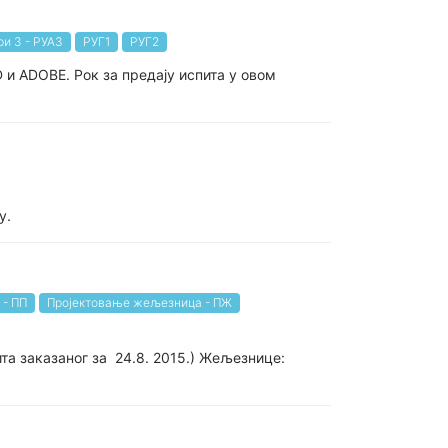
ри 3 - РУА3
РУГ1
РУГ2
D и ADOBE. Рок за предају испита у овом
у.
 - ПП
Пројектовање жељезница - ПЖ
ита заказаног за 24.8. 2015.) Жељезнице: