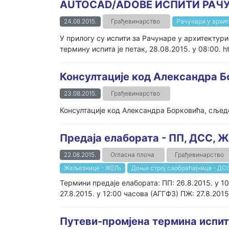
AUTOCAD/ADOBE ИСПИТИ РАЧ
24.08.2015.
Грађевинарство
Рачунари у архит
У прилогу су испити за Рачунаре у архитектури 
термину испита је петак, 28.08.2015. у 08:00. h
Консултације код Александра 
23.08.2015.
Грађевинарство
Консултације код Александра Борковића, сљедећ
Предаја елабората - ПП, ДСС, 
22.08.2015.
Огласна плоча
Грађевинарство
Жељезнице - ЖЕЉ
Доњи строј саобраћајница - ДС
Термини предаје елабората: ПП: 26.8.2015. у 10
27.8.2015. у 12:00 часова (АГГФ3) ПЖ: 27.8.2015.
Путеви-промјена термина испи