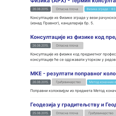
Физика (АРХ) - Термин консулта
26.08.2015.
Огласна плоча
Физика зграде - ФЗ
Консултације из Физике зграде у вези рачунско
(изнад Правног), канцеларија бр. 5.
Консултације из физике код пр
26.08.2015.
Огласна плоча
Консултације из физике код предметног профес
консултације ће се одржавати уторком у редовн
МКЕ - резултати поправног кол
26.08.2015.
Грађевинарство
Метод коначних 
Поправни колоквијум из предмета Метод конач
Геодезија у градитељству и Гео
25.08.2015.
Огласна плоча
Грађевинарство