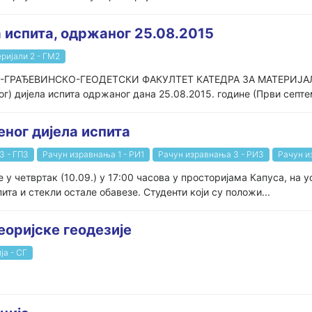
 испита, одржаног 25.08.2015
ријали 2 - ГМ2
-ГРАЂЕВИНСКО-ГЕОДЕТСКИ ФАКУЛТЕТ КАТЕДРА ЗА МАТЕРИЈ
 дијела испита одржаног дана 25.08.2015. године (Први септем
еног дијела испита
3 - ГП3
Рачун изравнања 1 - РИ1
Рачун изравнања 3 - РИ3
Рачун и
 у четвртак (10.09.) у 17:00 часова у просторијама Капуса, на у
ита и стекли остале обавезе. Студенти који су положи...
еоријске геодезије
ја - СГ