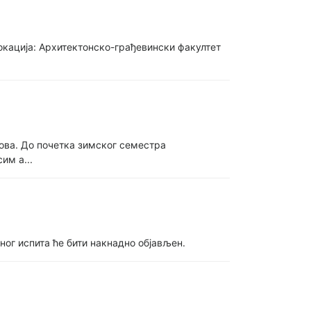
 Локација: Архитектонско-грађевински факултет
сова. До почетка зимског семестра
им а...
ог испита ће бити накнадно објављен.