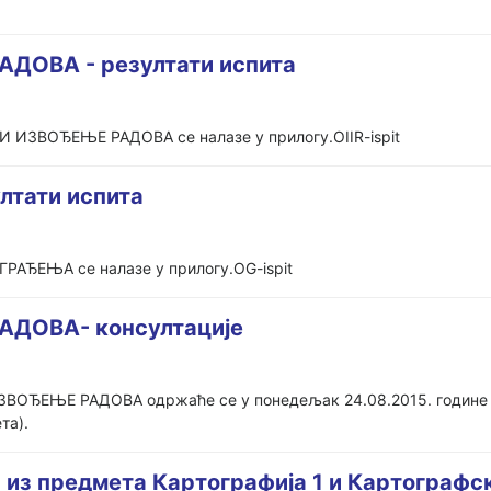
ДОВА - резултати испита
И ИЗВОЂЕЊЕ РАДОВА се налазе у прилогу.OIIR-ispit
тати испита
РАЂЕЊА се налазе у прилогу.OG-ispit
ДОВА- консултације
ОЂЕЊЕ РАДОВА одржаће се у понедељак 24.08.2015. године у т
та).
 из предмета Картографија 1 и Картографск