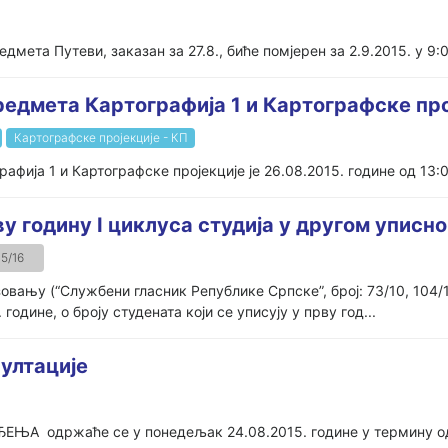
едмета Путеви, заказан за 27.8., биће помјерен за 2.9.2015. у 9:
редмета Картографија 1 и Картографске про
Картографске пројекције - КП
фија 1 и Картографске пројекције је 26.08.2015. године од 13:0
ву годину I циклуса студија у другом уписн
5/16
зовању (“Службени гласник Републике Српске”, број: 73/10, 104/
године, о броју студената који се уписују у прву год...
лтације
ЊА одржаће се у понедељак 24.08.2015. године у термину од 1