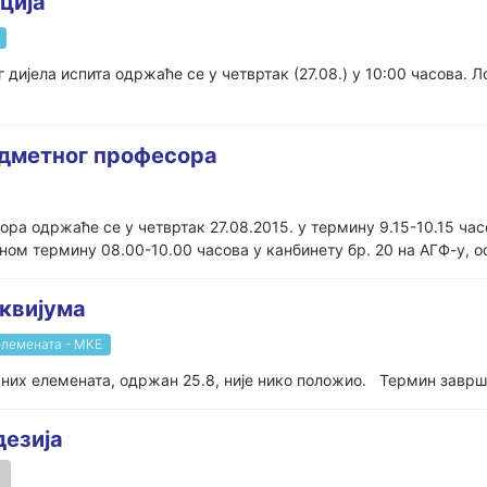
ција
г дијела испита одржаће се у четвртак (27.08.) у 10:00 часова.
едметног професора
ора одржаће се у четвртак 27.08.2015. у термину 9.15-10.15 ча
ом термину 08.00-10.00 часова у канбинету бр. 20 на АГФ-у, ос
оквијума
елемената - МКЕ
них елемената, одржан 25.8, није нико положио. Термин завршн
дезија