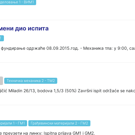
оделовање 1 - ВИМ1
мени дио испита
Т
фундирање одржаће 08.09.2015.год. - Механика тла: у 9:00, сал
Техничка механика 2 - ТМ2
ujičić Miladin 26/13, bodova 1,5/3 (50%) Završni ispit održaće se nako
ријали 1 - ГМ1
Грађевински материјали 2 - ГМ2
реузети на линку: Ispitna prijava GM1 i GM2.