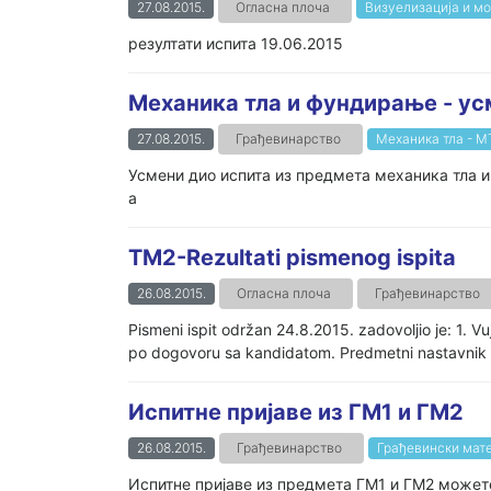
27.08.2015.
Огласна плоча
Визуелизација и м
резултати испита 19.06.2015
Механика тла и фундирање - ус
27.08.2015.
Грађевинарство
Механика тла - М
Усмени дио испита из предмета механика тла и 
а
TM2-Rezultati pismenog ispita
26.08.2015.
Огласна плоча
Грађевинарство
Pismeni ispit održan 24.8.2015. zadovoljio je: 1. V
po dogovoru sa kandidatom. Predmetni nastavnik
Испитне пријаве из ГМ1 и ГМ2
26.08.2015.
Грађевинарство
Грађевински мате
Испитне пријаве из предмета ГМ1 и ГМ2 можете п