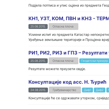
Подјела потписа и упис оцјена из предмета Геод
КН1, УЗТ, КОМ, ПВН и КН3 - Т
25.08.2015.
Огласна плоча
Усмени испит из предмета Катастар непокретнос
Уређење земљишне територије и Процјена вријед
РИ1, РИ2, РИ3 и ГП3 – Резултати
25.08.2015.
Огласна плоча
Геодетски премјер 
Резултате можете преузети овдје.
Консултације код асс. Н. Ђурић
24.08.2015.
Грађевинарство
Диф1
Диф2
Консултације ће се одржавати уторком, сријед