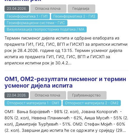
23.04.2026.
Огласна плоча
Геодезија
Геоинформатика 1 - ГИ1
Геоинформатика 2 - ГИ2
Геоинформациони системи - ГИС
Визуелизација геопросторних података / МА
Термин писменог дијела испита и одбране елабората из
предмета ГИ1, ГИ2, ГИС, ВГП и ГИСХП за априлски испитни
рок је 28.4.2026. године од 13:15. Термин усменог дијела
испита из предмета ГИ1, ГИ2, ГИС, ВГП и ГИСХП за
априлски испитни рок је 30.4.2...
ОМ1, ОМ2-резултати писменог и термин
усменог дијела испита
22.04.2026.
Огласна плоча
Грађевинарство
Отпорност материјала 1 - ОМ1
Отпорност материјала 2 - ОМ2
ОМ1: Вања Боројевић - 98% (2. кол), Јована Колорогић -
80% (2. кол), Невена Планинчић - 62%, Аиша Мусић - 55% (2.
кол), Димитрије Ђурђевић - 51%. ОМ2: Стефан Мојић - 60%
(2. кол). Завршни дио испита ће се одржати у сриједу (29...