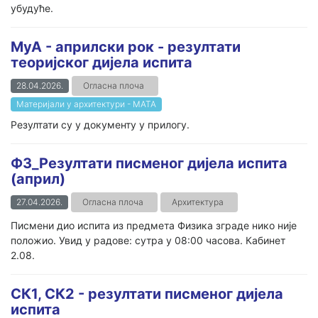
убудуће.
МуА - априлски рок - резултати
теоријског дијела испита
28.04.2026.
Огласна плоча
Материјали у архитектури - МАТА
Резултати су у документу у прилогу.
ФЗ_Резултати писменог дијела испита
(април)
27.04.2026.
Огласна плоча
Архитектура
Писмени дио испита из предмета Физика зграде нико није
положио. Увид у радове: сутра у 08:00 часова. Кабинет
2.08.
СК1, СК2 - резултати писменог дијела
испита