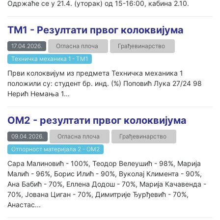
Одржаће се у 21.4. (уторак) од 15-16:00, кабина 2.10.
ТМ1 - Резултати првог колоквијума
17.04.2026.
Огласна плоча
Грађевинарство
Техничка механика 1 - ТМ1
Први колоквијум из предмета Техничка механика 1
положили су: студент бр. инд. (%) Поповић Лука 27/24 98
Нерић Немања 1...
ОМ2 - резултати првог колоквијума
09.04.2026.
Огласна плоча
Грађевинарство
Отпорност материјала 2 - ОМ2
Сара Малиновић - 100%, Теодор Велеушић - 98%, Марија
Малић - 96%, Борис Илић - 90%, Вуколај Климента - 90%,
Ана Бабић - 70%, Еллена Додош - 70%, Марија Качавенда -
70%, Јована Циган - 70%, Димитрије Ђурђевић - 70%,
Анастас...