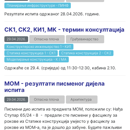
Планирање инфраструктуре - ПИНФ
Резултати испита одржаног 28.04.2026. године.
СК1, СК2, КИ1, МК - термин консултација
29.04.2026.
Огласна плоча
Грађевинарство
Конструктерско инжењерство 1 - КИ1
Статика конструкција 1 - СК1
Статика конструкција 2 - СК2
Моделирање конструкција - К / МА
Одржаће се 29.4. (сриједа) од 11:30-12:30, кабина 2.10.
МОМ - резултати писменог дијела
испита
29.04.2026.
Огласна плоча
Архитектура
Писмени дио испита из предмета МОМ, положили су: Нађа
Ступар 65/24 - 8 - предали сте писмени у фасциклу за
рокове из Статике конструкција умјесто у фасциклу за
рокове из МОМ-а, па је дошло до забуне. Будите пажљиви