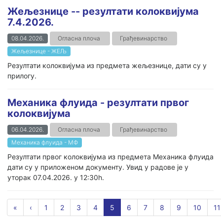
Жељезнице -- резултати колоквијума
7.4.2026.
08.04.2026.
Огласна плоча
Грађевинарство
Жељезнице - ЖЕЉ
Резултати колоквијума из предмета жељезнице, дати су у
прилогу.
Механика флуида - резултати првог
колоквијума
06.04.2026.
Огласна плоча
Грађевинарство
Механика флуида - МФ
Резултати првог колоквијума из предмета Механика флуида
дати су у приложеном документу. Увид у радове је у
уторак 07.04.2026. у 12:30h.
«
‹
1
2
3
4
5
6
7
8
9
10
11