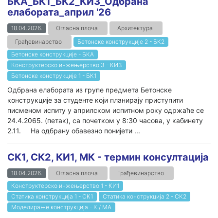
БКА_БК1_БК2_КИ3_Одбрана
елабората_април '26
18.04.2026.
Огласна плоча
Архитектура
Грађевинарство
Бетонске конструкције 2 - БК2
Бетонске конструкције - БКА
Конструктерско инжењерство 3 - КИ3
Бетонске конструкције 1 - БК1
Одбрана елабората из групе предмета Бетонске
конструкције за студенте који планирају приступити
писменом испиту у априлском испитном року одржаће се
24.4.2065. (петак), са почетком у 8:30 часова, у кабинету
2.11. На одбрану обавезно понијети ...
СК1, СК2, КИ1, МК - термин консултација
18.04.2026.
Огласна плоча
Грађевинарство
Конструктерско инжењерство 1 - КИ1
Статика конструкција 1 - СК1
Статика конструкција 2 - СК2
Моделирање конструкција - К / МА