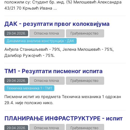
положили су: Студент бр. инд. (%) Милошевић Александра
43/21 70 Крњаић Ивана ...
ДАК - резултати првог колоквијума
29.04.2026.
Огласна плоча
Грађевинарство
Динамичка анализа конструкција - ДАК
Анђела Станишљевић - 79%, Јелена Милошевић - 75%,
Далибор Ружојчић - 75%.
ТМ1 - Резултати писменог испита
29.04.2026.
Огласна плоча
Грађевинарство
Техничка механика 1 - ТМ1
Писмени испит из предмета Техничка механика 1 одржан
29.4. није положио нико.
ПЛАНИРАЊЕ ИНФРАСТРУКТУРЕ - испит
29.04.2026.
Огласна плоча
Грађевинарство