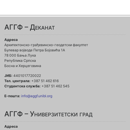
АГГФ – Деканат
Адреса
Архитектонско-грађевинско-геодетски факултет
Булевар војводе Петра Бојовића 1A
78 000 Бања Лука
Република Српска
Босна и Херцеговина
ЈИБ:
4401017720022
Тел. централа:
+387 51 462 616
Студентска служба:
+387 51 462 545
Е-пошта:
info@aggf.unibl.org
АГГФ – Универзитетски град
Адреса