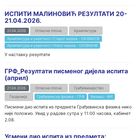
ИСПИТИ МАЛИНОВИЋ РЕЗУЛТАТИ 20-
21.04.2026.
21.04.2026.
Огласна плоча
Архитектура
Архитектура и умјетност Старог вијека - ОА19АУСВ
Архитектура и умјетност Новог вијека - ОА19АУНВ
У наставку резултати
ГРФ_Резултати писменог дијела испита
(април)
21.04.2026.
Огласна плоча
Грађевинарство
Геодезија
Грађевинска физика - ГРФ
Физика - ФИ
Писмени дио испита из предмета Грађевинска физика нико
није положио. Увид у радове сутра у 11:00 часова, кабинет
2.08.
Усмени дио испита из предмета: