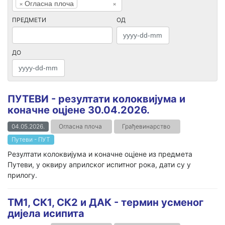
×
Огласна плоча
×
ПРЕДМЕТИ
ОД
ДО
ПУТЕВИ - резултати колоквијума и
коначне оцјене 30.04.2026.
04.05.2026.
Огласна плоча
Грађевинарство
Путеви - ПУТ
Резултати колоквијума и коначне оцјене из предмета
Путеви, у оквиру априлског испитног рока, дати су у
прилогу.
ТМ1, СК1, СК2 и ДАК - термин усменог
дијела исипита