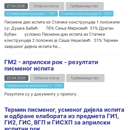
27.04.2026.
Огласна плоча
Грађевинарство
Статика конструкција 1 - СК1
Статика конструкција 2 - СК2
Писмени дио испита из Статике конструкција 1 положили
су: Душка Бабић 76% Сања Марковић 51% Драган
Бућан условно Писмени дио испита из Статике
конструкција 2 положио је Саша Нешковић 51% Термин
завршног дијела испита ће...
ГМ2 - априлски рок - резултати
писменог испита
23.04.2026.
Огласна плоча
Грађевинарство
Грађевински материјали 2 - ГМ2
Резултати су у документу у прилогу.
Термин писменог, усменог дијела испита
и одбране елабората из предмета ГИ1,
ГИ2, ГИС, ВГП и ГИСХП за априлски
испитни рок