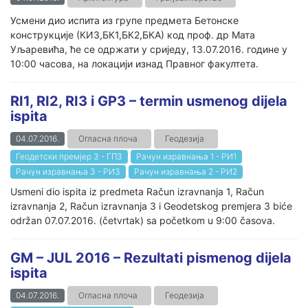
Усмени дио испита из групе предмета Бетонске
конструкције (КИ3,БК1,БК2,БКА) код проф. др Мата
Уљаревића, ће се одржати у сриједу, 13.07.2016. године у
10:00 часова, на локацији изнад Правног факултета.
RI1, RI2, RI3 i GP3 – termin usmenog dijela
ispita
04.07.2016.
Огласна плоча
Геодезија
Геодетски премјер 3 - ГП3
Рачун изравнања 1 - РИ1
Рачун изравнања 3 - РИ3
Рачун изравнања 2 - РИ2
Usmeni dio ispita iz predmeta Račun izravnanja 1, Račun
izravnanja 2, Račun izravnanja 3 i Geodetskog premjera 3 biće
održan 07.07.2016. (četvrtak) sa početkom u 9:00 časova.
GM – JUL 2016 – Rezultati pismenog dijela
ispita
04.07.2016.
Огласна плоча
Геодезија