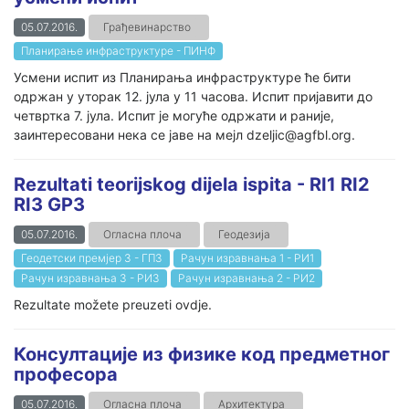
05.07.2016.
Грађевинарство
Планирање инфраструктуре - ПИНФ
Усмени испит из Планирања инфраструктуре ће бити
одржан у уторак 12. јула у 11 часова. Испит пријавити до
четвртка 7. јула. Испит је могуће одржати и раније,
заинтересовани нека се јаве на мејл dzeljic@agfbl.org.
Rezultati teorijskog dijela ispita - RI1 RI2
RI3 GP3
05.07.2016.
Огласна плоча
Геодезија
Геодетски премјер 3 - ГП3
Рачун изравнања 1 - РИ1
Рачун изравнања 3 - РИ3
Рачун изравнања 2 - РИ2
Rezultate možete preuzeti ovdje.
Консултације из физике код предметног
професора
05.07.2016.
Огласна плоча
Архитектура