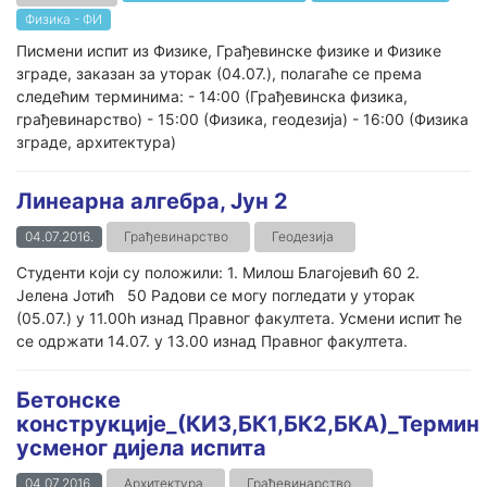
Физика - ФИ
Писмени испит из Физике, Грађевинске физике и Физике
зграде, заказан за уторак (04.07.), полагаће се према
следећим терминима: - 14:00 (Грађевинска физика,
грађевинарство) - 15:00 (Физика, геодезија) - 16:00 (Физика
зграде, архитектура)
Линеарна алгебра, Јун 2
04.07.2016.
Грађевинарство
Геодезија
Студенти који су положили: 1. Милош Благојевић 60 2.
Јелена Јотић 50 Радови се могу погледати у уторак
(05.07.) у 11.00h изнад Правног факултета. Усмени испит ће
се одржати 14.07. у 13.00 изнад Правног факултета.
Бетонске
конструкције_(КИ3,БК1,БК2,БКА)_Термин
усменог дијела испита
04.07.2016.
Архитектура
Грађевинарство