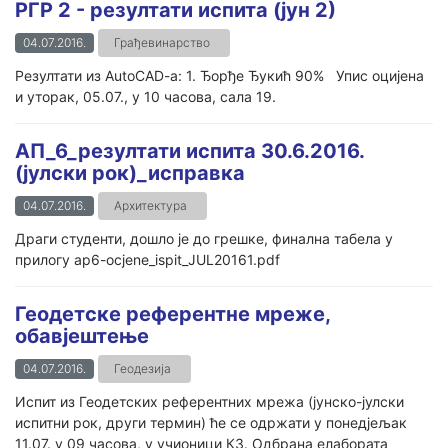
РГР 2 - резултати испита (јун 2)
04.07.2016.
Грађевинарство
Резултати из AutoCAD-a: 1. Ђорђе Ђукић 90% Упис оцијена
и уторак, 05.07., у 10 часова, сала 19.
АП_6_резултати испита 30.6.2016.
(јулски рок)_исправка
04.07.2016.
Архитектура
Драги студенти, дошло је до грешке, финална табела у
прилогу ap6-ocjene_ispit_JUL20161.pdf
Геодетске референтне мреже,
обавјештење
04.07.2016.
Геодезија
Испит из Геодетских референтних мрежа (јунско-јулски
испитни рок, други термин) ће се одржати у понедјељак
11.07. у 09 часова, у учионици К3. Одбрана елабората