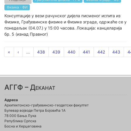
Физика - ФИ
Консултације у вези рачунског дијела писменог испита из
Физике, Грађевинске физике и Физике зграде, одржаће се у
понедељак (04.07.) у 15:00 часова. Локација: канцеларија
бр. 5 (изнад Правног)
«
‹
...
438
439
440
441
442
443
4
АГГФ – Деканат
Адреса
Архитектонско-грађевинско-геодетски факултет
Булевар војводе Петра Бојовића 1A
78 000 Бања Лука
Република Српска
Босна и Херцеговина