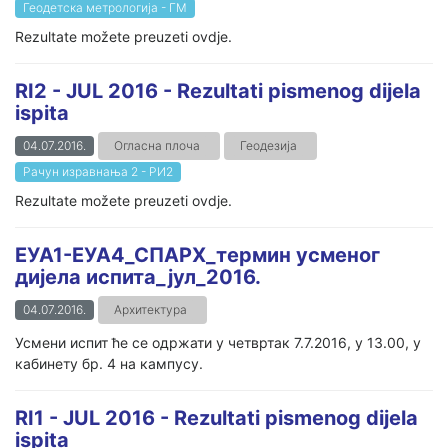
Геодетска метрологија - ГМ
Rezultate možete preuzeti ovdje.
RI2 - JUL 2016 - Rezultati pismenog dijela
ispita
04.07.2016.
Огласна плоча
Геодезија
Рачун изравнања 2 - РИ2
Rezultate možete preuzeti ovdje.
ЕУА1-ЕУА4_СПАРХ_термин усменог
дијела испита_јул_2016.
04.07.2016.
Архитектура
Усмени испит ће се одржати у четвртак 7.7.2016, у 13.00, у
кабинету бр. 4 на кампусу.
RI1 - JUL 2016 - Rezultati pismenog dijela
ispita