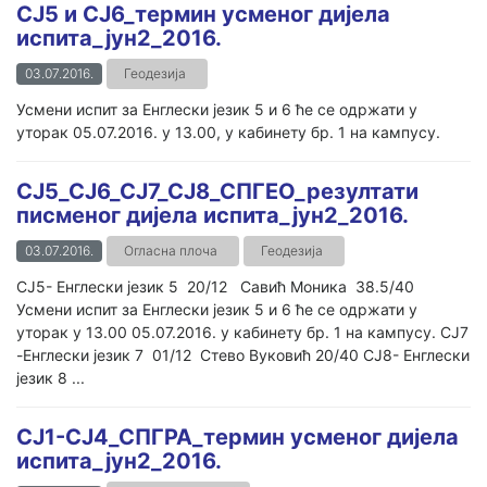
СЈ5 и СЈ6_термин усменог дијела
испита_јун2_2016.
03.07.2016.
Геодезија
Усмени испит за Енглески језик 5 и 6 ће се одржати у
уторак 05.07.2016. у 13.00, у кабинету бр. 1 на кампусу.
СЈ5_СЈ6_СЈ7_СЈ8_СПГЕО_резултати
писменог дијела испита_јун2_2016.
03.07.2016.
Огласна плоча
Геодезија
СЈ5- Енглески језик 5 20/12 Савић Моника 38.5/40
Усмени испит за Енглески језик 5 и 6 ће се одржати у
уторак у 13.00 05.07.2016. у кабинету бр. 1 на кампусу. СЈ7
-Енглески језик 7 01/12 Стево Вуковић 20/40 СЈ8- Енглески
језик 8 ...
СЈ1-СЈ4_СПГРА_термин усменог дијела
испита_јун2_2016.