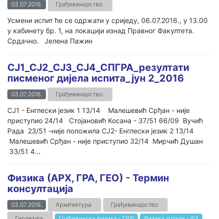
03.07.2016.
Грађевинарство
Усмени испит ће се одржати у сриједу, 06.07.2016., у 13.00
у кабинету бр. 1, на локацији изнад Правног Факултета.
Срдачно. Јелена Пажин
СЈ1_СЈ2_СЈ3_СЈ4_СПГРА_резултати
писменог дијела испита_јун 2_2016
03.07.2016.
Грађевинарство
СЈ1 - Енглески језик 1 13/14 Малешевић Срђан - није
приступио 24/14 Стојановић Косана - 37/51 66/09 Вучић
Рада 23/51 -није положила СЈ2- Енглески језик 2 13/14
Малешевић Срђан - није приступио 32/14 Мирчић Душан
33/51 4...
Физика (АРХ, ГРА, ГЕО) - Термин
консултација
03.07.2016.
Архитектура
Грађевинарство
Геодезија
Грађевинска физика - ГРФ
Физика зграде - ФЗ