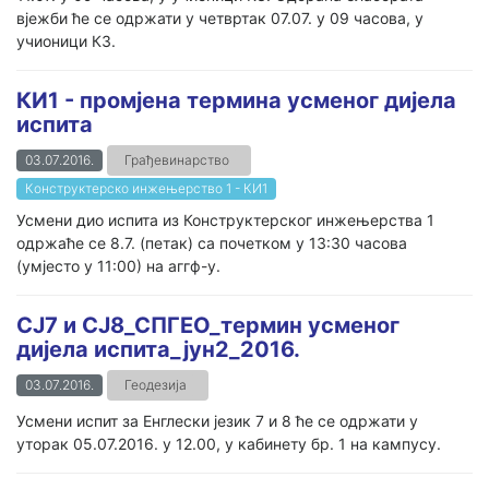
вјежби ће се одржати у четвртак 07.07. у 09 часова, у
учионици К3.
КИ1 - промјена термина усменог дијела
испита
03.07.2016.
Грађевинарство
Конструктерско инжењерство 1 - КИ1
Усмени дио испита из Конструктерског инжењерства 1
одржаће се 8.7. (петак) са почетком у 13:30 часова
(умјесто у 11:00) на аггф-у.
СЈ7 и СЈ8_СПГЕО_термин усменог
дијела испита_јун2_2016.
03.07.2016.
Геодезија
Усмени испит за Енглески језик 7 и 8 ће се одржати у
уторак 05.07.2016. у 12.00, у кабинету бр. 1 на кампусу.