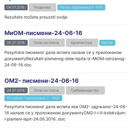
04.07.2016.
Геодезија
Рачун изравнања 1 - РИ1
Rezultate možete preuzeti ovdje.
МиОМ-писмени-24-06-16
04.07.2016.
Огласна плоча
Архитектура
МиОМ
Резултати писменог дела испита налазе се у приложеном
документуRezultati-pismenog-dela-ispita-iz-MiOM-odrzanog-
24-06-16.doc
ОМ2- писмени-24-06-16
04.07.2016.
Огласна плоча
Грађевинарство
Отпорност материјала 2 - ОМ2
Резултати писменог дела испита иза ОМ2- одржаног-24-06-
16 налазе се у проложеном документуOM2-I-i-II-kolokvijum-
i-pismeni-ispit-24.06.2016..doc