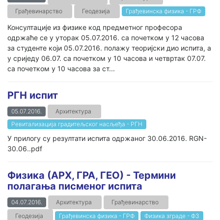
Грађевинарство
Геодезија
Грађевинска физика - ГРФ
Консултације из физике код предметног професора
одржаће се у уторак 05.07.2016. са почетком у 12 часова
за студенте који 05.07.2016. полажу теоријски дио испита, а
у сриједу 06.07. са почетком у 10 часова и четвртак 07.07.
са почетком у 10 часова за ст...
РГН испит
05.07.2016.
Архитектура
Ревитализација градитељског насљеђа - РГН
У прилогу су резултати испита одржаног 30.06.2016. RGN-
30.06..pdf
Физика (АРХ, ГРА, ГЕО) - Термини
полагања писменог испита
04.07.2016.
Архитектура
Грађевинарство
Геодезија
Грађевинска физика - ГРФ
Физика зграде - ФЗ