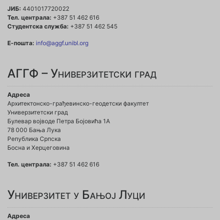
ЈИБ:
4401017720022
Тел. централа:
+387 51 462 616
Студентска служба:
+387 51 462 545
Е-пошта:
info@aggf.unibl.org
АГГФ – Универзитетски град
Адреса
Архитектонско-грађевинско-геодетски факултет
Универзитетски град
Булевар војводе Петра Бојовића 1A
78 000 Бања Лука
Република Српска
Босна и Херцеговина
Тел. централа:
+387 51 462 616
Универзитет у Бањој Луци
Адреса