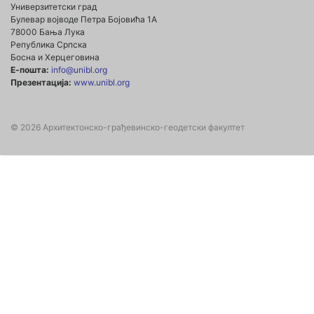
Универзитетски град
Булевар војводе Петра Бојовића 1А
78000 Бања Лука
Република Српска
Босна и Херцеговина
Е-пошта:
info@unibl.org
Презентација:
www.unibl.org
© 2026 Архитектонско-грађевинско-геодетски факултет