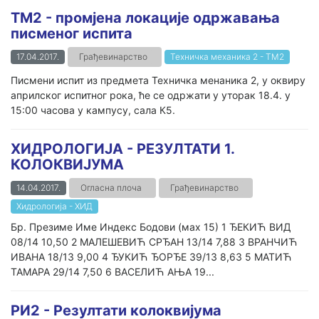
ТМ2 - промјена локације одржавања
писменог испита
17.04.2017.
Грађевинарство
Техничка механика 2 - ТМ2
Писмени испит из предмета Техничка менаника 2, у оквиру
априлског испитног рока, ће се одржати у уторак 18.4. у
15:00 часова у кампусу, сала К5.
ХИДРОЛОГИЈА - РЕЗУЛТАТИ 1.
КОЛОКВИЈУМА
14.04.2017.
Огласна плоча
Грађевинарство
Хидрологија - ХИД
Бр. Презиме Име Индекс Бодови (маx 15) 1 ЂЕКИЋ ВИД
08/14 10,50 2 МАЛЕШЕВИЋ СРЂАН 13/14 7,88 3 ВРАНЧИЋ
ИВАНА 18/13 9,00 4 ЂУКИЋ ЂОРЂЕ 39/13 8,63 5 МАТИЋ
ТАМАРА 29/14 7,50 6 ВАСЕЛИЋ АЊА 19...
РИ2 - Резултати колоквијума