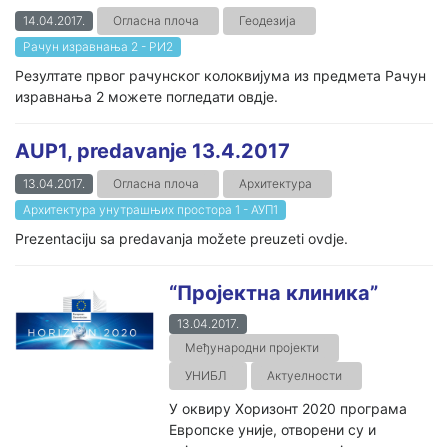
14.04.2017.
Огласна плоча
Геодезија
Рачун изравнања 2 - РИ2
Резултате првог рачунског колоквијума из предмета Рачун
изравнања 2 можете погледати овдје.
AUP1, predavanje 13.4.2017
13.04.2017.
Огласна плоча
Архитектура
Архитектура унутрашњих простора 1 - АУП1
Prezentaciju sa predavanja možete preuzeti ovdje.
“Пројектна клиника”
13.04.2017.
Међународни пројекти
УНИБЛ
Актуелности
У оквиру Хоризонт 2020 програма
Европске уније, отворени су и