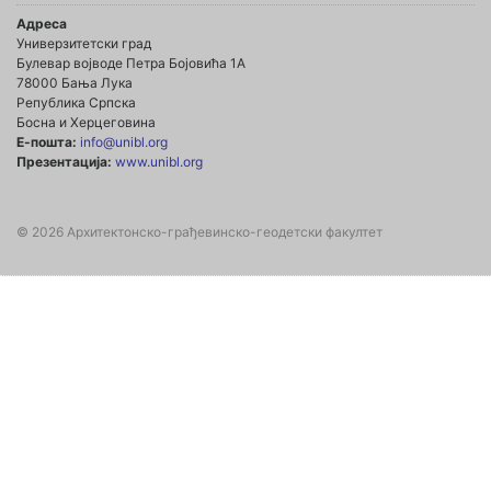
Адреса
Универзитетски град
Булевар војводе Петра Бојовића 1А
78000 Бања Лука
Република Српска
Босна и Херцеговина
Е-пошта:
info@unibl.org
Презентација:
www.unibl.org
© 2026 Архитектонско-грађевинско-геодетски факултет