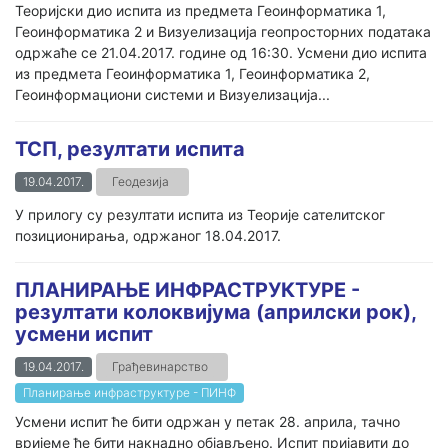
Теоријски дио испита из предмета Геоинформатика 1,
Геоинформатика 2 и Визуелизација геопросторних података
одржаће се 21.04.2017. године од 16:30. Усмени дио испита
из предмета Геоинформатика 1, Геоинформатика 2,
Геоинформациони системи и Визуелизација...
ТСП, резултати испита
19.04.2017.
Геодезија
У прилогу су резултати испита из Теорије сателитског
позиционирања, одржаног 18.04.2017.
ПЛАНИРАЊЕ ИНФРАСТРУКТУРЕ -
резултати колоквијума (априлски рок),
усмени испит
19.04.2017.
Грађевинарство
Планирање инфраструктуре - ПИНФ
Усмени испит ће бити одржан у петак 28. априла, тачно
вријеме ће бити накнадно објављено. Испит пријавити до