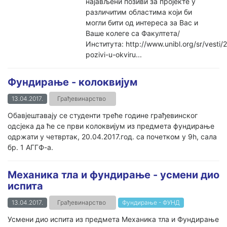
најављени позиви за пројекте у
различитим областима који би
могли бити од интереса за Вас и
Ваше колеге са Факултета/
Института: http://www.unibl.org/sr/vesti/
pozivi-u-okviru...
Фундирање - колоквијум
13.04.2017.
Грађевинарство
Обавјештавају се студенти треће године грађевинског
одсјека да ће се први колоквијум из предмета фундирање
одржати у четвртак, 20.04.2017.год. са почетком у 9h, сала
бр. 1 АГГФ-а.
Механика тла и фундирање - усмени дио
испита
13.04.2017.
Грађевинарство
Фундирање - ФУНД
Усмени дио испита из предмета Механика тла и Фундирање