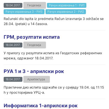
19.04.2017.
Геодезија
Рачун изравнања 1 - РИ1
Рачун изравнања 3 - РИ3
Рачун изравнања 2 - РИ2
Računski dio ispita iz predmeta Račun izravnanja 3 održaće se
28.04. (petak) u 14 časova.
ГРМ, резултати испита
18.04.2017.
Геодезија
У прилогу су резултати испита из Геодетских референтних
мрежа, одржаног 18.04.2017.
РУА 1 и 3 - априлски рок
18.04.2017.
Архитектура
Практични дио испита одржаће се у сриједу 19.04. од 11:15
h у просторијама УРЦ-а.
Информатика 1-априлски рок