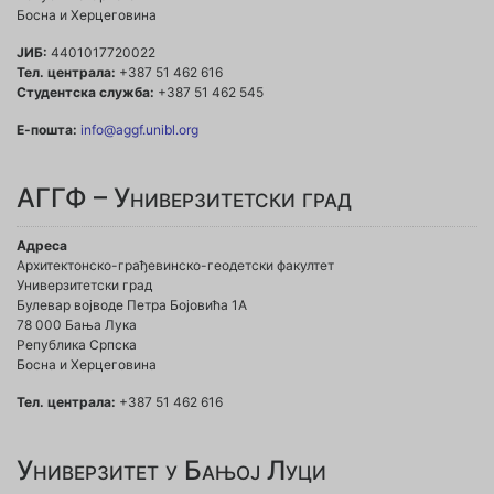
Босна и Херцеговина
ЈИБ:
4401017720022
Тел. централа:
+387 51 462 616
Студентска служба:
+387 51 462 545
Е-пошта:
info@aggf.unibl.org
АГГФ – Универзитетски град
Адреса
Архитектонско-грађевинско-геодетски факултет
Универзитетски град
Булевар војводе Петра Бојовића 1A
78 000 Бања Лука
Република Српска
Босна и Херцеговина
Тел. централа:
+387 51 462 616
Универзитет у Бањој Луци