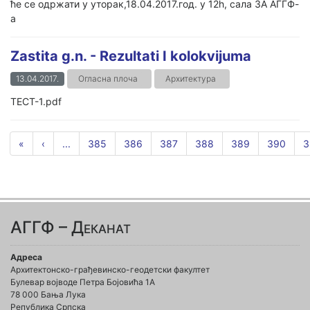
ће се одржати у уторак,18.04.2017.год. у 12h, сала 3А АГГФ-
а
Zastita g.n. - Rezultati I kolokvijuma
13.04.2017.
Огласна плоча
Архитектура
ТЕСТ-1.pdf
«
‹
...
385
386
387
388
389
390
3
АГГФ – Деканат
Адреса
Архитектонско-грађевинско-геодетски факултет
Булевар војводе Петра Бојовића 1A
78 000 Бања Лука
Република Српска