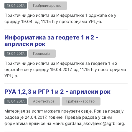
18.04.2017.
Грађевинарство
Практични дио испита из Информатике 1 одржаће се у
сриједу 19.04. од 11:15 h у просторијама УРЦ-а.
Информатика за геодете 1 и 2 -
априлски рок
18.04.2017.
Геодезија
Практични дио испита из Информатике за геодете 1 и 2
одржаће се у сриједу 19.04.2017. од 11:15 h у просторијама
УРЦ-а.
РУА 1,2,3 и РГР 1 и 2 - априлски рок
18.04.2017.
Архитектура
Грађевинарство
Материјал за испит можете преузети овдје. Рок за предају
радова је 24.04.2017. године. Предаја радова у свим
форматима врши се на маил: gordana.jakovljevic@agfbl.org.