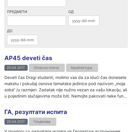
ПРЕДМЕТИ
ОД
ДО
AP45 deveti čas
20.04.2017.
Огласна плоча
Архитектура
Deveti čas Dragi studenti, molimo vas da za idući čas donesete
maketu i pokušaj osnove tematske jedinice pod nazivom „moja
soba“ /u razmjeri. Zadatak nije nužno vezan za vašu lokaciju, ali
u pojedinim slučajevima može biti. Nemojte pakovati neke fun...
ГА, резултати испита
20.04.2017.
Геодезија
У прилогу су резултати испита из Геодетске астрономије,