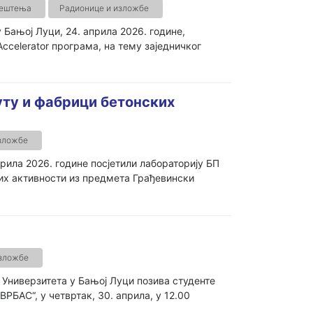
јештења
Радионице и изложбе
Бањој Луци, 24. априла 2026. године,
ccelerator програма, на тему заједничког
уту и фабрици бетонских
зложбе
рила 2026. године посјетили лабораторију БП
них активности из предмета Грађевински
изложбе
 Универзитета у Бањој Луци позива студенте
РБАС“, у четвртак, 30. априла, у 12.00