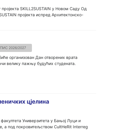
у пројекта SKILL2SUSTAIN у Новом Саду Од
2SUSTAIN пројекта испред Архитектонско-
УПИС 2026/2027
биће организован Дан отворених врата
лачи велику пажњу будућих студената.
еничких цјелина
 факултета Универзитета у Бањој Луци и
, а под покровитељством CultHeRit Interreg