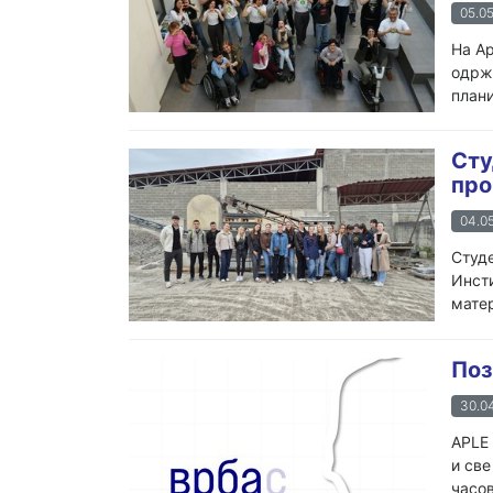
05.05
На Ар
одржа
плани
Сту
про
04.05
Студе
Инсти
матер
Поз
30.04
APLE 
и све
часов