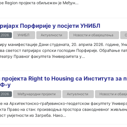
e Region пројекта обиљежен је Међун...
ријарх Порфирије у посјети УНИБЛ
.2026.
УНИБЛ
Актуелности
Новости и обавјештења
С
иру манифестације Дани студената, 20. априла 2026. године, Ун
а светост патријарх српски господин Порфирије. Обраћање патр
еатру Правног факултета Универзитета у...
 пројекта Right to Housing са Института за 
Ф-у
.2026.
Међународни пројекти
Актуелности
Новости и обав
је на Архитектонско-грађевинско-геодетском факултету Универз
кта Право на стан: производња простора свакодневног живљења
ест умјетности из Загреба. Нако...