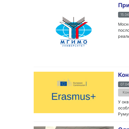
При
15.04
Моско
посло
реали
Кон
07.04
Кон
У окв
особљ
Румун