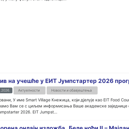
ив на учешће у ЕИТ Јумпстартер 2026 про
.2026.
Актуелности
Новости и обавјештења
вани, У име Smart Village Кнежица, који дјелује као EIT Food Cou
ћамо Вам се с циљем информисања Ваше академске заједнице о
umpstarter 2026. EIT Jumpst...
орена онлајн изложба „Беле ноћи II – Мајда