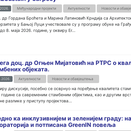
.2026.
Међународни пројекти
Актуелности
Новости и обавј
 др Гордана Броћета и Марина Латиновић Крндија са Архитекто
рзитета у Бањој Луци учествовале су у програму обуке на Грађ
 до 8. маја 2026. године, у оквиру Er...
ега доц. др Огњен Мијатовић на РТРС о ква
мбених објеката.
.2026.
Актуелности
Новости и обавјештења
иру дискусије, посебно се осврнуо на поређење квалитета стам
 године са савременим стамбеним објектима, као и другим врст
е разлике у приступу пројектова...
едно ка инклузивнијем и зеленијем граду: 
ораторија и потписана GreenIN повеља