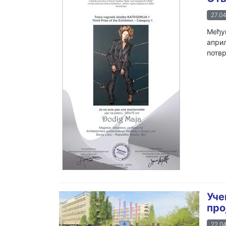
27.04
Међун
април
потвр
Уче
про
22.04