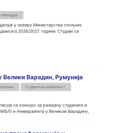
типендије
дјелује у оквиру Министарства спољних
адемској 2026/2027. години. Студије се
у Велики Варадин, Румунија
јештења
Студентска мобилност
сује се конкурс за размјену студената и
НИБЛ) и Универзитета у Великом Варадину,