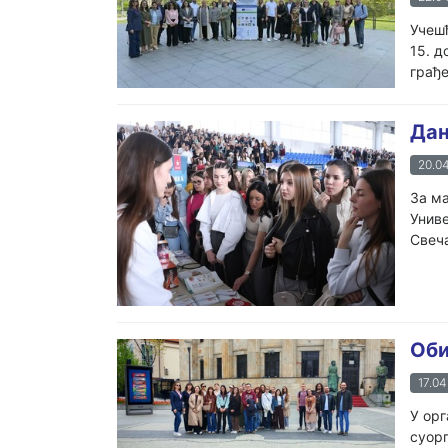
Учешћ
15. д
грађе
Дан
20.04
За ма
Униве
Свеча
Оби
17.04
У орг
суорг