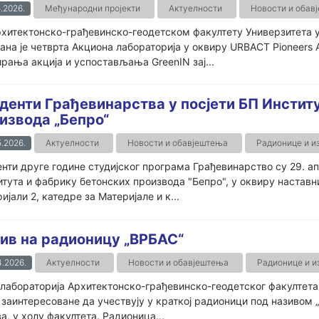
.2026.
Међународни пројекти
Актуелности
Новости и обав
хитектонско-грађевинско-геодетском факултету Универзитета у 
на је четврта Акциона лабораторија у оквиру URBACT Pioneers A
рања акција и успостављања GreenIN зај...
денти Грађевинарства у посјети БП Инстит
извода „Бепро“
.2026.
Актуелности
Новости и обавјештења
Радионице и и
нти друге године студијског програма Грађевинарство су 29. ап
тута и фабрику бетонских производа "Бепро", у оквиру настав
ијали 2, катедре за Материјале и к...
ив на радионицу „ВРБАС“
.2026.
Актуелности
Новости и обавјештења
Радионице и 
лабораторија Архитектонско-грађевинско-геодетског факултета
 заинтересоване да учествују у краткој радионици под називом „В
а, у холу факултета. Радионица...