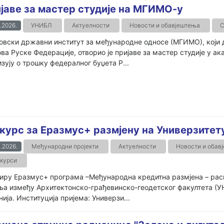
јаве за мастер студије на МГИМО-у
.2026.
УНИБЛ
Актуелности
Новости и обавјештења
С
вски државни институт за међународне односе (МГИМО), који 
ва Руске Федерације, отворио је пријаве за мастер студије у ак
зују о трошку федералног буџета Р...
курс за Еразмус+ размјену на Универзитет
.2026.
Међународни пројекти
Актуелности
Новости и обав
курси
иру Еразмус+ програма –Међународна кредитна размјена – распи
а између Архитектонско-грађевинско-геодетског факултета (У
ија. Институција пријема: Универзи...