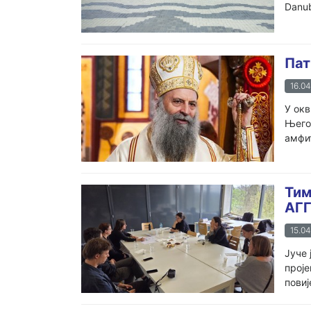
Danub
Пат
16.04
У окв
Његов
амфит
Тим
АГГ
15.04
Јуче 
проје
повиј