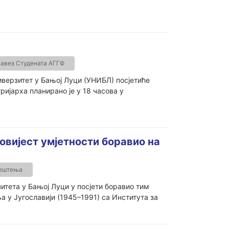
авез Студената АГГФ
иверзитет у Бањој Луци (УНИБЛ) посјетиће
ијарха планирано је у 18 часова у
повијест умјетности боравио на
јештења
итета у Бањој Луци у посјети боравио тим
 у Југославији (1945–1991) са Института за