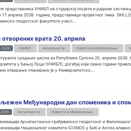
е представника УНИБЛ на студијској посјети и радном састанк
о 17. априла 2026. године, представници пројектног тима SKILL
винско-геодетског факултета учест...
 отворених врата 20. априла
.2026.
УНИБЛ
Актуелности
Новости и обавјештења
туранте средњих школа из Републике Српске 20. априла 2026. 
рзитета у Бањој Луци (УНИБЛ), догађај који сваке године прив
но отварање планирано је у Универзитетско...
љежен Међународни дан споменика и спом
.2026.
Актуелности
Новости и обавјештења
анизацији Архитектонско-грађевинско-геодетског и Филолошког
анизацији Националног комитета ICOMOS у БиХ и Across алијансе