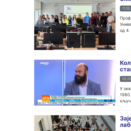
11.05
Проф.
Униве
од 4.
Кол
ста
05.05
У окв
1980.
кључн
Зај
лаб