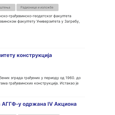
ештења
Радионице и изложбе
нско-грађевинско-геодетског факултета
евинском факултету Универзитета у Загребу,
литету конструкција
бених зграда грађених у периоду од 1960. до
ама грађевинских конструкција. Истакао је
на АГГФ-у одржана IV Акциона