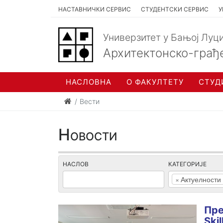
НАСТАВНИЧКИ СЕРВИС
СТУДЕНТСКИ СЕРВИС
У
Универзитет у Бањој Луц
Архитектонско-грађ
НАСЛОВНА
О ФАКУЛТЕТУ
СТУД
Вести
Новости
НАСЛОВ
КАТЕГОРИЈЕ
×
Актуелности
Пре
Ski