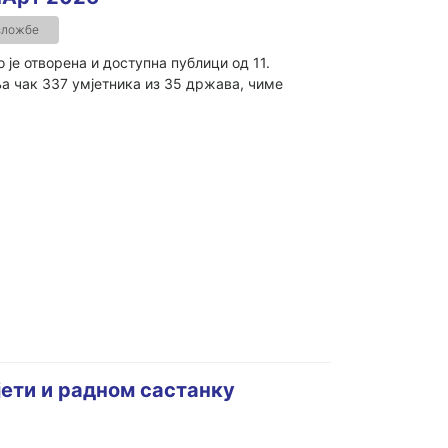
зложбе
 је отворена и доступна публици од 11.
ља чак 337 умјетника из 35 држава, чиме
јети и радном састанку