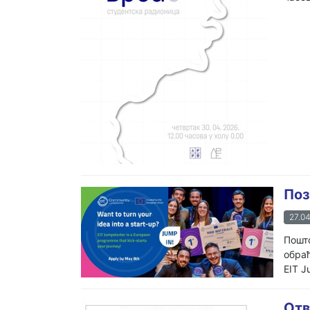
Поз
27.04
Пошто
обра
EIT J
Отв