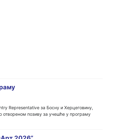
граму
ntry Representative за Босну и Херцеговину,
 отвореном позиву за учешће у програму
нАрт 2026”