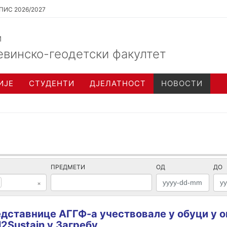
ПИС 2026/2027
и
евинско-геодетски факултет
ИЈЕ
СТУДЕНТИ
ДЈЕЛАТНОСТ
НОВОСТИ
ПРЕДМЕТИ
ОД
ДО
×
дставнице АГГФ-а учествовале у обуци у о
ll2Sustain у Загребу