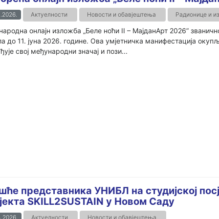
.2026.
Актуелности
Новости и обавјештења
Радионице и и
ародна онлајн изложба „Беле ноћи II – МајданАрт 2026” званично
а до 11. јуна 2026. године. Ова умјетничка манифестација окуп
ђује свој међународни значај и пози...
шће представника УНИБЛ на студијској пос
јекта SKILL2SUSTAIN у Новом Саду
.2026.
Актуелности
Новости и обавјештења