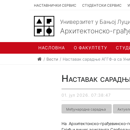
НАСТАВНИЧКИ СЕРВИС
СТУДЕНТСКИ СЕРВИС
У
Универзитет у Бањој Луц
Архитектонско-грађ
НАСЛОВНА
О ФАКУЛТЕТУ
СТУД
Вести
Наставак сарадње АГГФ-а са Унив
Наставак сарадњ
01. јул 2026. 07:38:47
Међународна сарадња
Актуел
На Архитектонско-грађевинско-г
Гајић и вишег асистента Слободан