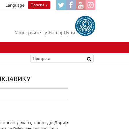
Language:
Српски
Универзитет у Бањој Луци
јкјавику
астанак декана, проф. др Дарије
тета у Рејкјавику са Исланда.