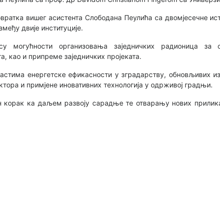
овратка вишег асистента Слободана Пеулића са двомјесечне и
међу двије институције.
су могућности организовања заједничких радионица за 
а, као и припреме заједничких пројеката.
астима енергетске ефикасности у зградарству, обновљивих изв
ктора и примјене иновативних технологија у одрживој градњи.
н корак ка даљем развоју сарадње те отварању нових прилика