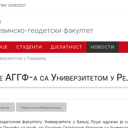
ПИС 2026/2027
и
евинско-геодетски факултет
ИЈЕ
СТУДЕНТИ
ДЈЕЛАТНОСТ
НОВОСТИ
ерзитетом у Рејкјавику
е АГГФ-а са Универзитетом у Ре
ности
Новости и обавјештења
еодетском факултету Универзитета у Бањој Луци одржан је с
а Пеулића са проф. др Davidom Christianom Fingerom са Универзи