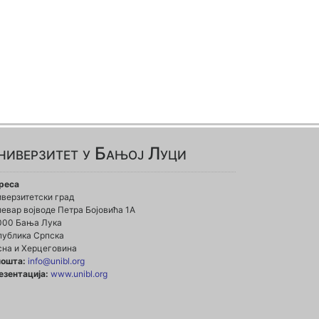
ниверзитет у Бањој Луци
реса
иверзитетски град
евар војводе Петра Бојовића 1А
000 Бања Лука
публика Српска
сна и Херцеговина
пошта:
info@unibl.org
езентација:
www.unibl.org