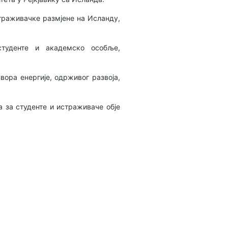
страживачке размјене на Исланду,
студенте и академско особље,
ора енергије, одрживог развоја,
 за студенте и истраживаче обје