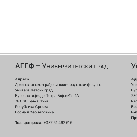
АГГФ – Универзитетски град
У
Адреса
Ад
Архитектонско-грађевинско-геодетски факултет
Ун
Универзитетски град
Бул
Булевар војводе Петра Бојовића 1A
78
78 000 Бања Лука
Ре
Република Српска
Бо
Босна и Херцеговина
Е-
Пр
Тел. централа:
+387 51 462 616