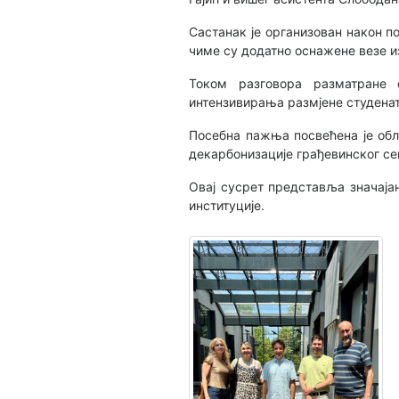
Састанак је организован након п
чиме су додатно оснажене везе из
Током разговора разматране 
интензивирања размјене студенат
Посебна пажња посвећена је обл
декарбонизације грађевинског се
Овај сусрет представља значаја
институције.