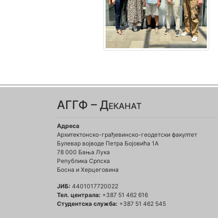
АГГФ – Деканат
Адреса
Архитектонско-грађевинско-геодетски факултет
Булевар војводе Петра Бојовића 1A
78 000 Бања Лука
Република Српска
Босна и Херцеговина
ЈИБ:
4401017720022
Тел. централа:
+387 51 462 616
Студентска служба:
+387 51 462 545