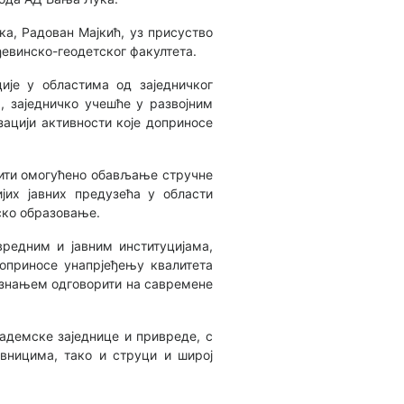
а, Радован Мајкић, уз присуство
евинско-геодетског факултета.
ије у областима од заједничког
, заједничко учешће у развојним
ацији активности које доприносе
 бити омогућено обављање стручне
јих јавних предузећа у области
ско образовање.
вредним и јавним институцијама,
оприносе унапрјеђењу квалитета
м знањем одговорити на савремене
адемске заједнице и привреде, с
авницима, тако и струци и широј