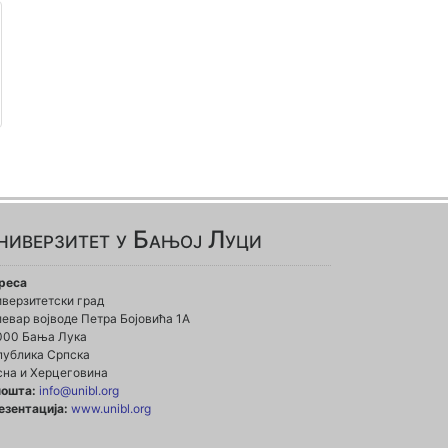
ниверзитет у Бањој Луци
реса
иверзитетски град
евар војводе Петра Бојовића 1А
000 Бања Лука
публика Српска
сна и Херцеговина
пошта:
info@unibl.org
езентација:
www.unibl.org