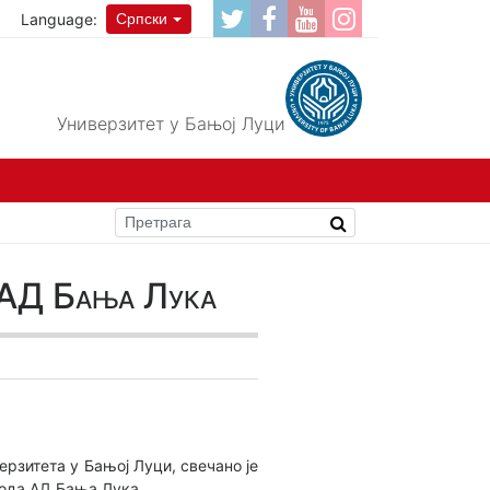
Language:
Српски
Универзитет у Бањој Луци
 АД Бања Лука
ерзитета у Бањој Луци, свечано је
вода АД Бања Лука.