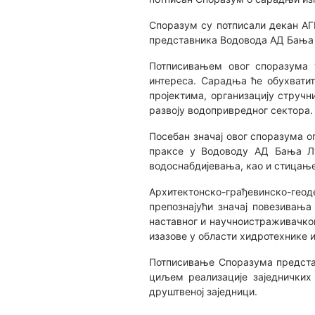
Споразум су потписали декан АГ
представника Водовода АД Бања 
Потписивањем овог споразума у
интереса. Сарадња ће обухватит
пројектима, организацију струч
развоју водопривредног сектора.
Посебан значај овог споразума о
праксе у Водоводу АД Бања Лук
водоснабдијевања, као и стицање
Архитектонско-грађевинско-геод
препознајући значај повезивањ
наставног и научноистраживачког
изазове у области хидротехнике
Потписивање Споразума представ
циљем реализације заједничких 
друштвеној заједници.