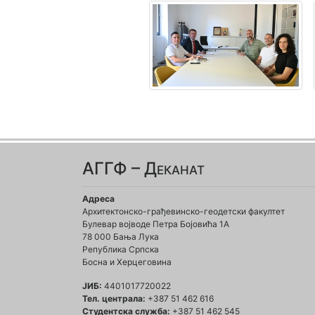
АГГФ – Деканат
Адреса
Архитектонско-грађевинско-геодетски факултет
Булевар војводе Петра Бојовића 1A
78 000 Бања Лука
Република Српска
Босна и Херцеговина
ЈИБ:
4401017720022
Тел. централа:
+387 51 462 616
Студентска служба:
+387 51 462 545