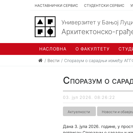
НАСТАВНИЧКИ СЕРВИС
СТУДЕНТСКИ СЕРВИС
У
Универзитет у Бањој Луц
Архитектонско-грађ
НАСЛОВНА
О ФАКУЛТЕТУ
СТУД
Вести
Споразум о сарадњи између АГГ
Споразум о сар
03. јул 2026. 08:26:22
Актуелности
Новости и обавј
Дана 3. јула 2026. године, у про
потписан Споразум о сарадњи из