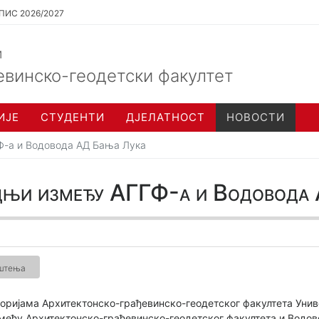
ПИС 2026/2027
и
евинско-геодетски факултет
ИЈЕ
СТУДЕНТИ
ДЈЕЛАТНОСТ
НОВОСТИ
Ф-а и Водовода АД Бања Лука
адњи између АГГФ-а и Водовода
ештења
сторијама Архитектонско-грађевинско-геодетског факултета Унив
међу Архитектонско-грађевинско-геодетског факултета и Водо