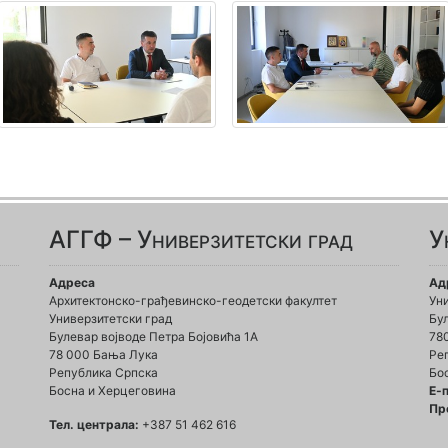
АГГФ – Универзитетски град
У
Адреса
Ад
Архитектонско-грађевинско-геодетски факултет
Ун
Универзитетски град
Бул
Булевар војводе Петра Бојовића 1A
78
78 000 Бања Лука
Ре
Република Српска
Бо
Босна и Херцеговина
Е-
Пр
Тел. централа:
+387 51 462 616