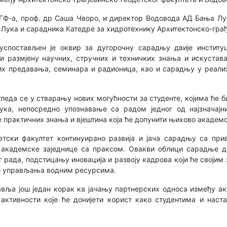
ГФ-а, проф. др Саша Чворо, и директор Водовода АД Бања Лук
Лука и сарадника Катедре за хидротехнику Архитектонско-грађ
спостављен је оквир за дугорочну сарадњу двије институц
и размјену научних, стручних и техничких знања и искустава
них предавања, семинара и радионица, као и сарадњу у реализ
гледа се у стварању нових могућности за студенте, којима ће
а, непосредно упознавање са радом једног од најзначајни
 практичних знања и вјештина која ће допунити њихово академ
етски факултет континуирано развија и јача сарадњу са при
а академске заједнице са праксом. Овакви облици сарадње д
 рада, подстицању иновација и развоју кадрова који ће своји
 и управљања водним ресурсима.
ља још један корак ка јачању партнерских односа између ак
активности које ће донијети корист како студентима и наст