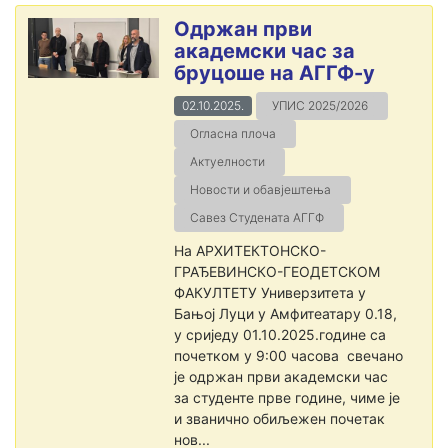
Одржан први
академски час за
бруцоше на АГГФ-у
02.10.2025.
УПИС 2025/2026
Огласна плоча
Актуелности
Новости и обавјештења
Савез Студената АГГФ
На АРХИТЕКТОНСКО-
ГРАЂЕВИНСКО-ГЕОДЕТСКОМ
ФАКУЛТЕТУ Универзитета у
Бањој Луци у Амфитеатару 0.18,
у сриједу 01.10.2025.године са
почетком у 9:00 часова свечано
је одржан први академски час
за студенте прве године, чиме је
и званично обиљежен почетак
нов...