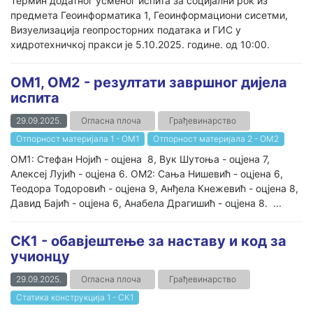
Термин додатног усменог испита за социјални рок из
предмета Геоинформатика 1, Геоинформациони сисетми,
Визуелизација геопросторних података и ГИС у
хидротехничкој пракси је 5.10.2025. године. од 10:00.
ОМ1, ОМ2 - резултати завршног дијела
испита
29.09.2025.
Огласна плоча
Грађевинарство
Отпорност материјала 1 - ОМ1
Отпорност материјала 2 - ОМ2
ОМ1: Стефан Нојић - оцјена 8, Вук Шутоња - оцјена 7,
Алексеј Лујић - оцјена 6. ОМ2: Сања Нишевић - оцјена 6,
Теодора Тодоровић - оцјена 9, Анђела Кнежевић - оцјена 8,
Давид Бајић - оцјена 6, Анабела Драгишић - оцјена 8. ...
СК1 - обавјештење за наставу и код за
учионцу
29.09.2025.
Огласна плоча
Грађевинарство
Статика конструкција 1 - СК1