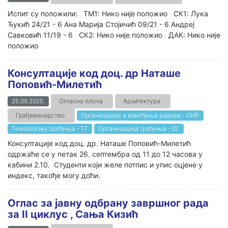
Испит су положили: ТМ1: Нико није положио СК1: Лука
Ђукић 24/21 - 6 Ана Марија Стојичић 09/21 - 6 Андреј
Савковић 11/19 - 6 СК2: Нико није положио ДАК: Нико није
положио
Консултације код доц. др Наташе
Поповић-Милетић
25.09.2025.
Огласна плоча
Архитектура
Грађевинарство
Организација и извођење радова - ОИР
Технологија грађења - ТГ
Организација грађења - ОГ
Консултације код доц. др. Наташе Поповић-Милетић
одржаће се у петак 26. септембра од 11 до 12 часова у
кабини 2.10. Студенти који желе потпис и упис оцјене у
индекс, такође могу доћи.
Оглас за јавну одбрану завршног рада
за II циклус , Сања Кизић