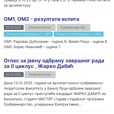
за архитектуру
ОМ1, ОМ2 - резултати испита
02.10.2025.
Огласна плоча
Грађевинарство
Отпорност материјала 1 - ОМ1
Отпорност материјала 2 - ОМ2
ОМ1: Радован Дубочанин - оцјена 6, Филип Раца - оцјена 6.
ОМ2: Борис Ивановић - оцјена 7.
Оглас за јавну одбрану завршног рада
за II циклус , Жарко Дабић
02.10.2025.
Огласна плоча
Дана 13.10.2025. године на Архитектонско-грађевинско-
геодетском факултету у Бањој Луци одбрани завршног
рада за II циклус приступиће кандидат ЖАРКО ДАБИЋ из
Бањалуке, студент МАСТЕР студија студијског програма
Грађевинарство, усмјерење Контруктивно...