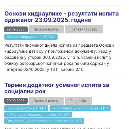
Основи хидраулике - резултати испита
одржаног 23.09.2025. године
29.09.2025.
Огласна плоча
Грађевинарство
Основи хидраулике - ОГ15ХИ
Резултати писменог дијела испита из предмета Основи
хидраулике дати су у приложеном документу. Увид у
радове је у уторак 30.09.2025. у 13 h. Усмени испит у
оквиру октобарског испитног рока ће бити одржан у
четвртак 02.10.2025. у 13 h, кабина 2.10.
Термин додатног усменог испита за
социјални рок
29.09.2025.
Огласна плоча
Геодезија
Геоинформатика 1 - ГИ1
Геоинформациони системи - ГИС
ГИС у ходротехничкој пракси - Х / МА
Визуелизација геопросторних података / МА