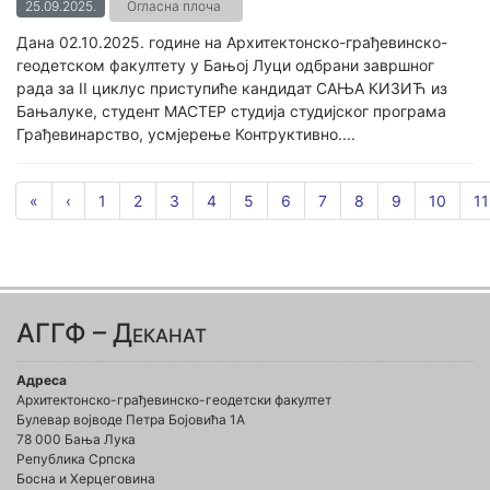
25.09.2025.
Огласна плоча
Дана 02.10.2025. године на Архитектонско-грађевинско-
геодетском факултету у Бањој Луци одбрани завршног
рада за II циклус приступиће кандидат САЊА КИЗИЋ из
Бањалуке, студент МАСТЕР студија студијског програма
Грађевинарство, усмјерење Контруктивно....
«
‹
1
2
3
4
5
6
7
8
9
10
11
АГГФ – Деканат
Адреса
Архитектонско-грађевинско-геодетски факултет
Булевар војводе Петра Бојовића 1A
78 000 Бања Лука
Република Српска
Босна и Херцеговина