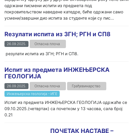
одржани писмени испити из предмета под
покровитељством наведене катедре, биће одржани само
усмени/завршни дио испита за студенте који су пис...
Rезулати испита из ЗГН; РГН и СП8
26.09.2025.
Огласна плоча
резулати испита из ЗГН; РГН и СП8.
Испит из предмета ИНЖЕЊЕРСКА
ГЕОЛОГИЈА
26.09.2025.
Огласна плоча
Грађевинарство
Инжењерска геологија - ИГЕ
Испит из предмета ИНЖЕЊЕРСКА ГЕОЛОГИЈА одржаће се
09.10.2025.(четвртак) са почетком у 13 часова, сала број
0.21
ПОЧЕТАК НАСТАВЕ –