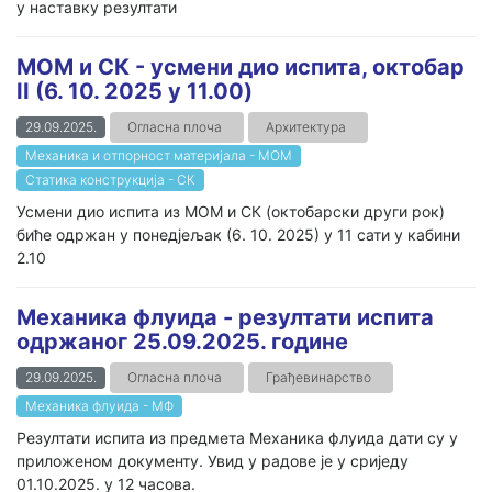
у наставку резултати
МОМ и СК - усмени дио испита, октобар
II (6. 10. 2025 у 11.00)
29.09.2025.
Огласна плоча
Архитектура
Механика и отпорност материјала - МОМ
Статика конструкција - СК
Усмени дио испита из МОМ и СК (октобарски други рок)
биће одржан у понедјељак (6. 10. 2025) у 11 сати у кабини
2.10
Механика флуида - резултати испита
одржаног 25.09.2025. године
29.09.2025.
Огласна плоча
Грађевинарство
Механика флуида - МФ
Резултати испита из предмета Механика флуида дати су у
приложеном документу. Увид у радове је у сриједу
01.10.2025. у 12 часова.