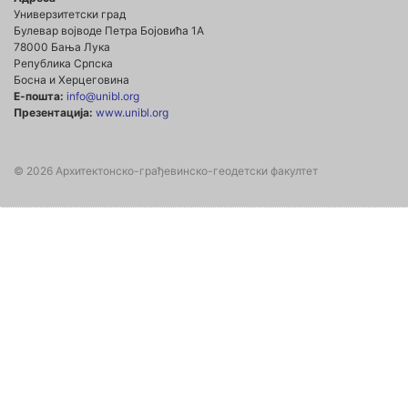
Универзитетски град
Булевар војводе Петра Бојовића 1А
78000 Бања Лука
Република Српска
Босна и Херцеговина
Е-пошта:
info@unibl.org
Презентација:
www.unibl.org
© 2026 Архитектонско-грађевинско-геодетски факултет