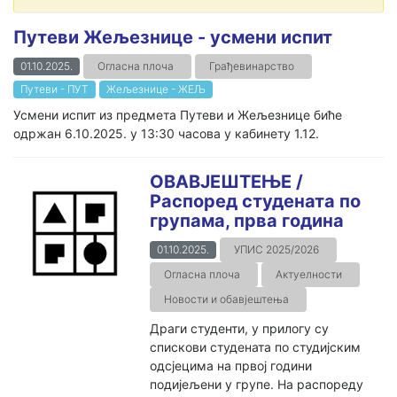
Путеви Жељезнице - усмени испит
01.10.2025.
Огласна плоча
Грађевинарство
Путеви - ПУТ
Жељезнице - ЖЕЉ
Усмени испит из предмета Путеви и Жељезнице биће
одржан 6.10.2025. у 13:30 часова у кабинету 1.12.
ОВАВЈЕШТЕЊЕ /
Распоред студената по
групама, прва година
01.10.2025.
УПИС 2025/2026
Огласна плоча
Актуелности
Новости и обавјештења
Драги студенти, у прилогу су
спискови студената по студијским
одсјецима на првој години
подијељени у групе. На распореду