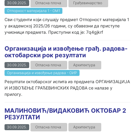
30.09.2025.
Огласна плоча
Грађевинарство
Отпорност материјала 1 - ОМ1
Сви студенти који слушају предмет Отпорност материјала 1
у академској 2025/26 години, су обавезни да приступе
учионици предмета. Приступни код је: 7q4gjkrf
Организација и извођење грађ. радова-
октобарски рок резултати
30.09.2025.
Огласна плоча
Архитектура
Организација и извођење радова - ОИР
Резултати октобарског испита из предмета ОРГАНИЗАЦИЈА
И ИЗВОЂЕЊЕ ГРАЂЕВИНСКИХ РАДОВА се налазе у
прилогу.
МАЛИНОВИЋ/ВИДАКОВИЋ ОКТОБАР 2
РЕЗУЛТАТИ
30.09.2025.
Огласна плоча
Архитектура