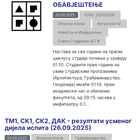
ОБАВЈЕШТЕЊЕ
26.09.2025.
УПИС 2025/2026
Огласна плоча
Актуелности
Новости и обавјештења
Савез Студената АГГФ
Настава за све године на првом
циклусу студија почиње у сриједу
01.10. Студенти прве године на
свим студијским програмима
(Архитектура, Грађевинарство,
Геодезија) имаће 01.10. први
академски час и обилазак
факултета, од 09:15 часова у
амфитеатру 0.1...
ТМ1, СК1, СК2, ДАК - резултати усменог
дијела испита (26.09.2025)
26.09.2025.
Огласна плоча
Грађевинарство