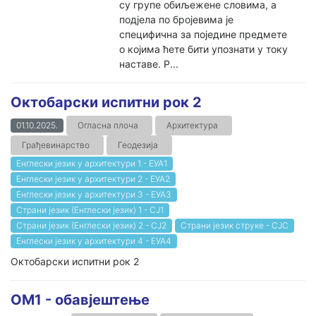
су групе обиљежене словима, а
подјела по бројевима је
специфична за поједине предмете
о којима ћете бити упознати у току
наставе. Р...
Октобарски испитни рок 2
01.10.2025.
Огласна плоча
Архитектура
Грађевинарство
Геодезија
Енглески језик у архитектури 1 - ЕУА1
Енглески језик у архитектури 2 - ЕУА2
Енглески језик у архитектури 3 - ЕУА3
Страни језик (Енглески језик) 1 - СЈ1
Страни језик (Енглески језик) 2 - СЈ2
Страни језик струке - СЈС
Енглески језик у архитектури 4 - ЕУА4
Октобарски испитни рок 2
ОМ1 - обавјештење