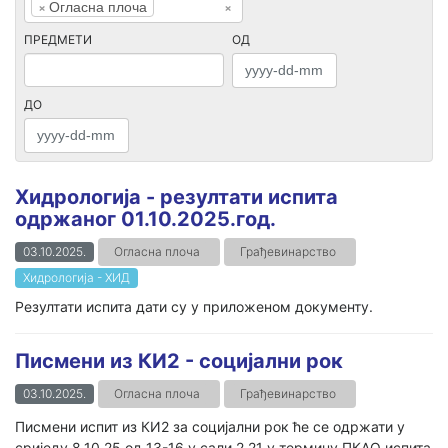
×
Огласна плоча
×
ПРЕДМЕТИ
ОД
ДО
Хидрологија - резултати испита
одржаног 01.10.2025.год.
03.10.2025.
Огласна плоча
Грађевинарство
Хидрологија - ХИД
Резултати испита дати су у приложеном документу.
Писмени из КИ2 - социјални рок
03.10.2025.
Огласна плоча
Грађевинарство
Писмени испит из КИ2 за социјални рок ће се одржати у
сриједу 8.10.25 од 13-16 у сали 2.21 у термину ПКАО испита