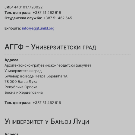
ЈИБ:
4401017720022
Тел. централа:
+387 51 462 616
Студентска служба:
+387 51 462 545
Е-пошта:
info@aggf.unibl.org
АГГФ – Универзитетски град
Адреса
Архитектонско-грађевинско-геодетски факултет
Универзитетски град
Булевар војводе Петра Бојовића 1A
78 000 Бања Лука
Република Српска
Босна и Херцеговина
Тел. централа:
+387 51 462 616
Универзитет у Бањој Луци
Адреса