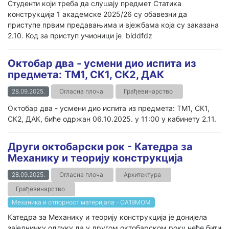
Студенти који треба да слушају предмет Статика
конструкција 1 академске 2025/26 су обавезни да
приступе првим предавањима и вјежбама која су заказана
2.10. Код за приступ учионици је biddfdz
Октобар два - усмени дио испита из
предмета: ТМ1, СК1, СК2, ДАК
28.09.2025.
Огласна плоча
Грађевинарство
Октобар два - усмени дио испита из предмета: ТМ1, СК1,
СК2, ДАК, биће одржан 06.10.2025. у 11:00 у кабинету 2.11.
Други октобарски рок - Катедра за
Механику и теорију конструкција
28.09.2025.
Огласна плоча
Архитектура
Грађевинарство
Механика и отпорност материјала - ОА19МОМ
Катедра за Механику и теорију конструкција је донијела
заједничку одлуку да у другом октобарском року неће бити