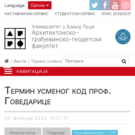
Language:
Српски
НАСТАВНИЧКИ СЕРВИС
СТУДЕНТСКИ СЕРВИС
УПИС 2026/2027
Универзитет у Бањој Луци
Архитектонско-
грађевинско-геодетски
факултет
Вести
Термин усменог код проф. Говедарице
НАВИГАЦИЈА
Термин усменог код проф.
Говедарице
20. фебруар 2023. 15:37:51
Огласна плоча
Геодезија
Геоинформатика 1 - ГИ1