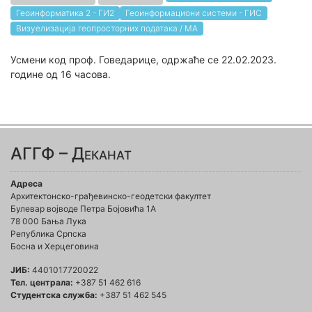
Геоинформатика 2 - ГИ2
Геоинформациони системи - ГИС
Визуелизација геопросторних података / МА
Усмени код проф. Говедарице, одржаће се 22.02.2023.
године од 16 часова.
АГГФ – Деканат
Адреса
Архитектонско-грађевинско-геодетски факултет
Булевар војводе Петра Бојовића 1A
78 000 Бања Лука
Република Српска
Босна и Херцеговина
ЈИБ:
4401017720022
Тел. централа:
+387 51 462 616
Студентска служба:
+387 51 462 545