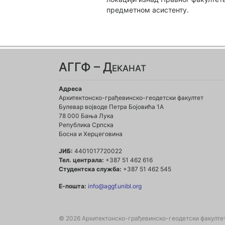
предметном асистенту.
АГГФ – Деканат
Адреса
Архитектонско-грађевинско-геодетски факултет
Булевар војводе Петра Бојовића 1A
78 000 Бања Лука
Република Српска
Босна и Херцеговина
ЈИБ:
4401017720022
Тел. централа:
+387 51 462 616
Студентска служба:
+387 51 462 545
Е-пошта:
info@aggf.unibl.org
© 2026 Архитектонско-грађевинско-геодетски факулте