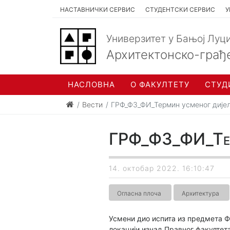
НАСТАВНИЧКИ СЕРВИС
СТУДЕНТСКИ СЕРВИС
У
Универзитет у Бањој Луц
Архитектонско-грађ
НАСЛОВНА
О ФАКУЛТЕТУ
СТУД
Вести
ГРФ_ФЗ_ФИ_Термин усменог дијел
ГРФ_ФЗ_ФИ_Терм
14. октобар 2022. 16:10:47
Огласна плоча
Архитектура
Усмени дио испита из предмета Фи
локацији изнад Правног факултета