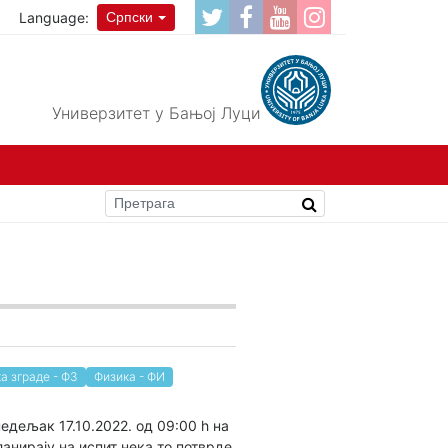
Language:
Српски
Универзитет у Бањој Луци
а зграде - ФЗ
Физика - ФИ
едељак 17.10.2022. од 09:00 h на
анирају на испит нека то потврде