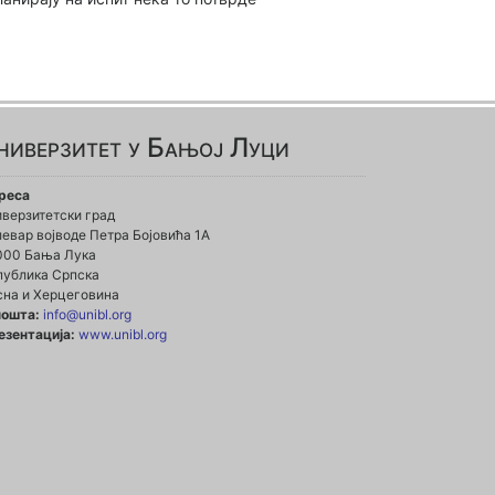
ниверзитет у Бањој Луци
реса
иверзитетски град
евар војводе Петра Бојовића 1А
000 Бања Лука
публика Српска
сна и Херцеговина
пошта:
info@unibl.org
езентација:
www.unibl.org