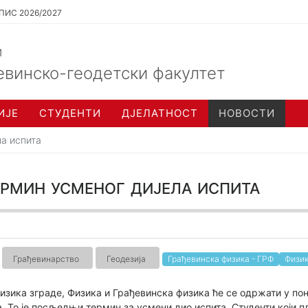
ПИС 2026/2027
и
евинско-геодетски факултет
ИЈЕ
СТУДЕНТИ
ДЈЕЛАТНОСТ
НОВОСТИ
а испита
ин усменог дијела испита
Грађевинарство
Геодезија
Грађевинска физика - ГРФ
Физик
зика зграде, Физика и Грађевинска физика ће се одржати у пон
. То је посљедњи термин за усмени дио испита. Студенти који пл