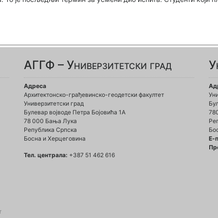
АГГФ – Универзитетски град
У
Адреса
Ад
Архитектонско-грађевинско-геодетски факултет
Ун
Универзитетски град
Бул
Булевар војводе Петра Бојовића 1A
78
78 000 Бања Лука
Ре
Република Српска
Бо
Босна и Херцеговина
Е-
Пр
Тел. централа:
+387 51 462 616
т