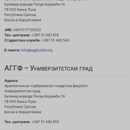
Булевар војводе Петра Бојовића 1A
78 000 Бања Лука
Република Српска
Босна и Херцеговина
ЈИБ:
4401017720022
Тел. централа:
+387 51 462 616
Студентска служба:
+387 51 462 545
Е-пошта:
info@aggf.unibl.org
АГГФ – Универзитетски град
Адреса
Архитектонско-грађевинско-геодетски факултет
Универзитетски град
Булевар војводе Петра Бојовића 1A
78 000 Бања Лука
Република Српска
Босна и Херцеговина
Тел. централа:
+387 51 462 616