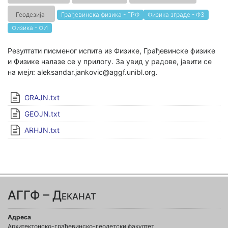
Геодезија
Грађевинска физика - ГРФ
Физика зграде - ФЗ
Физика - ФИ
Резултати писменог испита из Физике, Грађевинске физике
и Физике налазе се у прилогу. За увид у радове, јавити се
на мејл: aleksandar.jankovic@aggf.unibl.org.
GRAJN.txt
GEOJN.txt
ARHJN.txt
АГГФ – Деканат
Адреса
Архитектонско-грађевинско-геодетски факултет