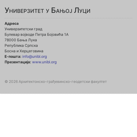
Универзитет у Бањој Луци
Адреса
Универзитетски град
Булевар војводе Петра Бојовића 1А
78000 Бања Лука
Република Српска
Босна и Херцеговина
Е-пошта:
info@unibl.org
Презентација:
www.unibl.org
© 2026 Архитектонско-грађевинско-геодетски факултет