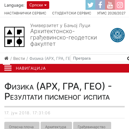
Language:
Српски
НАСТАВНИЧКИ СЕРВИС
СТУДЕНТСКИ СЕРВИС
УПИС 2026/2027
Универзитет у Бањој Луци
Архитектонско-
грађевинско-геодетски
факултет
Вести
Физика (АРХ, ГРА, ГЕО) - Резултати писменог испи
НАВИГАЦИЈА
Физика (АРХ, ГРА, ГЕО) -
Резултати писменог испита
17. јун 2018. 17:31:06
Огласна плоча
Архитектура
Грађевинарство