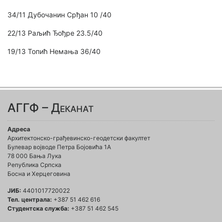
34/11 Дубочанин Срђан 10 /40
22/13 Раљић Ђођре 23.5/40
19/13 Топић Немања 36/40
АГГФ – Деканат
Адреса
Архитектонско-грађевинско-геодетски факултет
Булевар војводе Петра Бојовића 1A
78 000 Бања Лука
Република Српска
Босна и Херцеговина
ЈИБ:
4401017720022
Тел. централа:
+387 51 462 616
Студентска служба:
+387 51 462 545