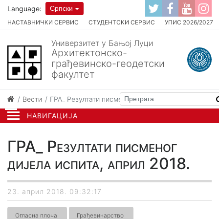
Language:
Српски
НАСТАВНИЧКИ СЕРВИС
СТУДЕНТСКИ СЕРВИС
УПИС 2026/2027
Универзитет у Бањој Луци
Архитектонско-
грађевинско-геодетски
факултет
Вести
ГРА_ Резултати писменог дијела испита, април 201
НАВИГАЦИЈА
ГРА_ Резултати писменог
дијела испита, април 2018.
23. април 2018. 09:32:17
Огласна плоча
Грађевинарство