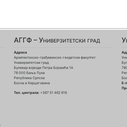
АГГФ – Универзитетски град
У
Адреса
Ад
Архитектонско-грађевинско-геодетски факултет
Ун
Универзитетски град
Бул
Булевар војводе Петра Бојовића 1A
78
78 000 Бања Лука
Ре
Република Српска
Бо
Босна и Херцеговина
Е-
Пр
Тел. централа:
+387 51 462 616
т