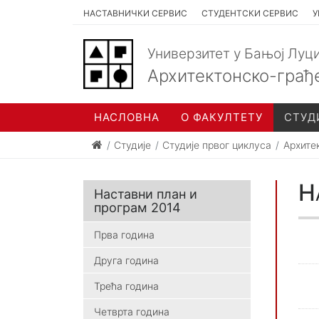
НАСТАВНИЧКИ СЕРВИС
СТУДЕНТСКИ СЕРВИС
У
Универзитет у Бањој Луц
Архитектонско-грађ
НАСЛОВНА
О ФАКУЛТЕТУ
СТУД
Студије
Студије првог циклуса
Архите
Н
Наставни план и
програм 2014
Прва година
Друга година
Трећа година
Четврта година