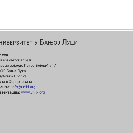
ниверзитет у Бањој Луци
реса
иверзитетски град
евар војводе Петра Бојовића 1А
000 Бања Лука
публика Српска
сна и Херцеговина
пошта:
info@unibl.org
езентација:
www.unibl.org