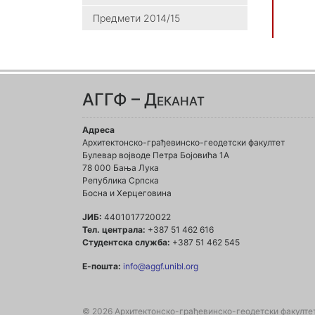
Предмети 2014/15
АГГФ – Деканат
Адреса
Архитектонско-грађевинско-геодетски факултет
Булевар војводе Петра Бојовића 1A
78 000 Бања Лука
Република Српска
Босна и Херцеговина
ЈИБ:
4401017720022
Тел. централа:
+387 51 462 616
Студентска служба:
+387 51 462 545
Е-пошта:
info@aggf.unibl.org
© 2026 Архитектонско-грађевинско-геодетски факулте