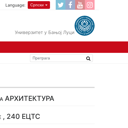
Language:
Српски
Универзитет у Бањој Луци
дија АРХИТЕКТУРА
е , 240 ЕЦТС