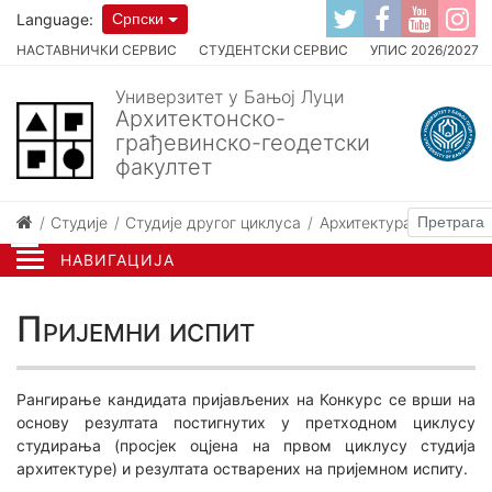
Language:
Српски
НАСТАВНИЧКИ СЕРВИС
СТУДЕНТСКИ СЕРВИС
УПИС 2026/2027
Универзитет у Бањој Луци
Архитектонско-
грађевинско-геодетски
факултет
Студије
Студије другог циклуса
Архитектура и урбани
НАВИГАЦИЈА
Пријемни испит
Рангирање кандидата пријављених на Конкурс се врши на
основу резултата постигнутих у претходном циклусу
студирања (просјек оцјена на првом циклусу студија
архитектуре) и резултата остварених на пријемном испиту.