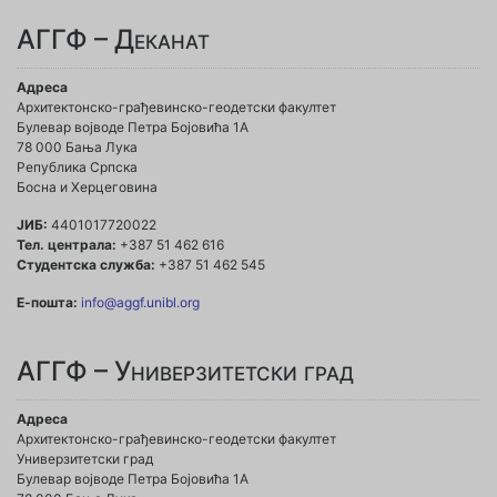
АГГФ – Деканат
Адреса
Архитектонско-грађевинско-геодетски факултет
Булевар војводе Петра Бојовића 1A
78 000 Бања Лука
Република Српска
Босна и Херцеговина
ЈИБ:
4401017720022
Тел. централа:
+387 51 462 616
Студентска служба:
+387 51 462 545
Е-пошта:
info@aggf.unibl.org
АГГФ – Универзитетски град
Адреса
Архитектонско-грађевинско-геодетски факултет
Универзитетски град
Булевар војводе Петра Бојовића 1A