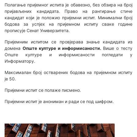
Полагање пријемног испита је обавезно, без обзира на број
пријављених кандидата. Право на рангирање стиче
кандидат који је положио пријемни испит. Минимални број
бодова за успјех на пријемном испиту сваке године
прописује Сенат Универзитета.
Пријемним испитом се провјерава знање кандидата из
домена
Опште културе и информисаности.
Више о тесту
Опште културе и информисаности погледати у
Информатору.
Максималан број остварених бодова на пријемном испиту
је 50.
Пријемни испит се полаже писмено.
Пријемни испит је анониман и ради се под шифром.