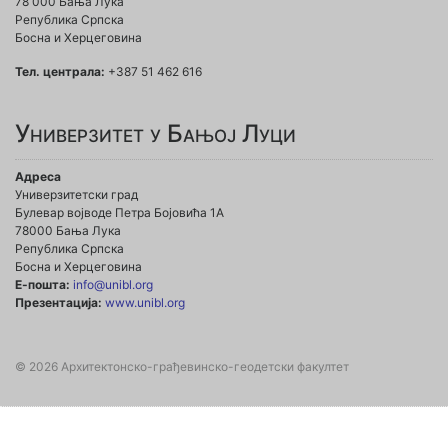
78 000 Бања Лука
Република Српска
Босна и Херцеговина
Тел. централа:
+387 51 462 616
Универзитет у Бањој Луци
Адреса
Универзитетски град
Булевар војводе Петра Бојовића 1А
78000 Бања Лука
Република Српска
Босна и Херцеговина
Е-пошта:
info@unibl.org
Презентација:
www.unibl.org
© 2026 Архитектонско-грађевинско-геодетски факултет