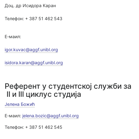
Доц. др Исидора Каран
Телефон: + 387 51 462 543
Е-маил:
igor.kuvac@aggf.unibl.org
isidora.karan@aggf.unibl.org
Референт у студентској служби за
II и III циклус студија
Јелена Божић
Е-маил:
jelena.bozic@aggf.unibl.org
Телефон: + 387 51 462 545