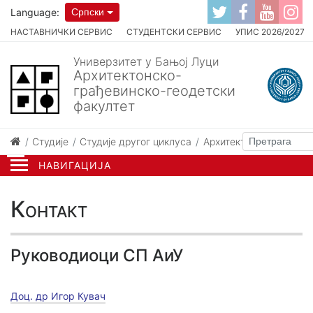
Language:
Српски
НАСТАВНИЧКИ СЕРВИС
СТУДЕНТСКИ СЕРВИС
УПИС 2026/2027
Универзитет у Бањој Луци
Архитектонско-
грађевинско-геодетски
факултет
Студије
Студије другог циклуса
Архитектура и урбани
НАВИГАЦИЈА
Контакт
Руководиоци СП АиУ
Доц. др Игор Кувач