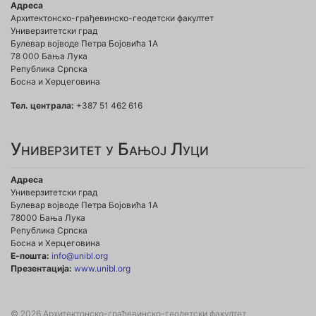
Адреса
Архитектонско-грађевинско-геодетски факултет
Универзитетски град
Булевар војводе Петра Бојовића 1A
78 000 Бања Лука
Република Српска
Босна и Херцеговина
Тел. централа:
+387 51 462 616
Универзитет у Бањој Луци
Адреса
Универзитетски град
Булевар војводе Петра Бојовића 1А
78000 Бања Лука
Република Српска
Босна и Херцеговина
Е-пошта:
info@unibl.org
Презентација:
www.unibl.org
© 2026 Архитектонско-грађевинско-геодетски факултет