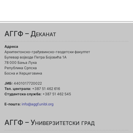
АГГФ – Деканат
Адреса
Архитектонско-грађевинско-геодетски факултет
Булевар војводе Петра Бојовића 1A
78 000 Бања Лука
Република Српска
Босна и Херцеговина
ЈИБ:
4401017720022
Тел. централа:
+387 51 462 616
Студентска служба:
+387 51 462 545
Е-пошта:
info@aggf.unibl.org
АГГФ – Универзитетски град