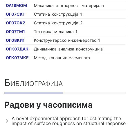
ОА19МОМ
Механика и отпорност материјала
ОГ07СК1
Статика конструкција 1
ОГ07СК2
Статика конструкција 2
ОГ07ТМ1
Техничка механика 1
ОГ08КИ1
Конструктерско инжењерство 1
ОГК07ДАК
Динамичка анализа конструкција
ОГК07МКЕ
Метод коначних елемената
Библиографија
Радови у часописима
A novel experimental approach for estimating the
impact of surface roughness on structural response