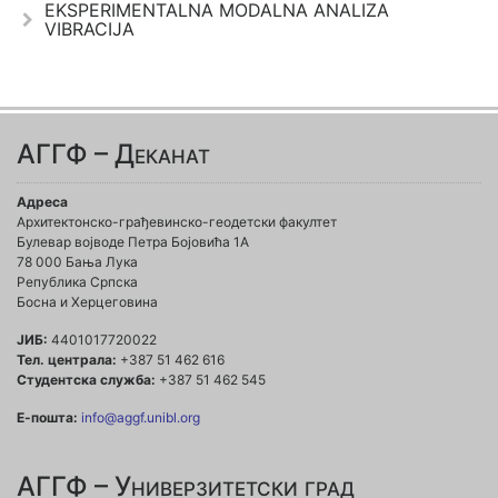
EKSPERIMENTALNA MODALNA ANALIZA
VIBRACIJA
АГГФ – Деканат
Адреса
Архитектонско-грађевинско-геодетски факултет
Булевар војводе Петра Бојовића 1A
78 000 Бања Лука
Република Српска
Босна и Херцеговина
ЈИБ:
4401017720022
Тел. централа:
+387 51 462 616
Студентска служба:
+387 51 462 545
Е-пошта:
info@aggf.unibl.org
АГГФ – Универзитетски град