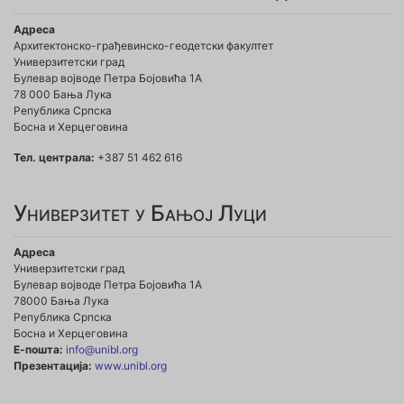
Адреса
Архитектонско-грађевинско-геодетски факултет
Универзитетски град
Булевар војводе Петра Бојовића 1A
78 000 Бања Лука
Република Српска
Босна и Херцеговина
Тел. централа:
+387 51 462 616
Универзитет у Бањој Луци
Адреса
Универзитетски град
Булевар војводе Петра Бојовића 1А
78000 Бања Лука
Република Српска
Босна и Херцеговина
Е-пошта:
info@unibl.org
Презентација:
www.unibl.org