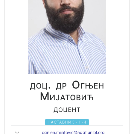
доц. др Огњен
Мијатовић
доцент
НАСТАВНИК - II-4
ognjen.mijatovic@aggf.unibl.org