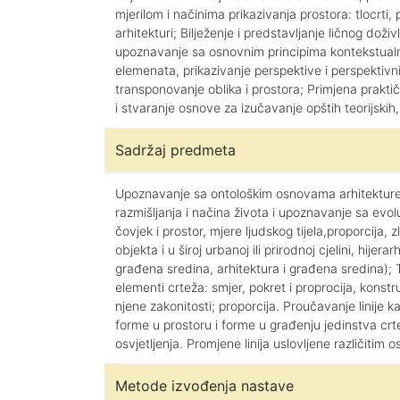
mjerilom i načinima prikazivanja prostora: tlocrti,
arhitekturi; Bilježenje i predstavljanje ličnog dož
upoznavanje sa osnovnim principima kontekstualnog
elemenata, prikazivanje perspektive i perspektivnih 
transponovanje oblika i prostora; Primjena praktič
i stvaranje osnove za izučavanje opštih teorijskih
Sadržaj predmeta
Upoznavanje sa ontološkim osnovama arhitekture, 
razmišljanja i načina života i upoznavanje sa evol
čovjek i prostor, mjere ljudskog tijela,proporcija, 
objekta i u široj urbanoj ili prirodnoj cjelini, hije
građena sredina, arhitektura i građena sredina); 
elementi crteža: smjer, pokret i proprocija, konstr
njene zakonitosti; proporcija. Proučavanje linije
forme u prostoru i forme u građenju jedinstva crtež
osvjetljenja. Promjene linija uslovljene različitim
Metode izvođenja nastave