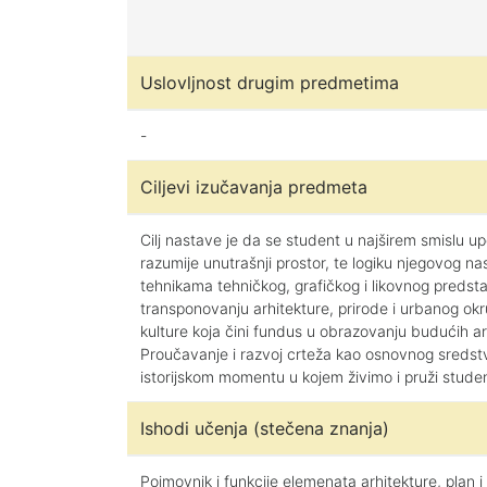
Uslovljnost drugim predmetima
-
Ciljevi izučavanja predmeta
Cilj nastave je da se student u najširem smislu u
razumije unutrašnji prostor, te logiku njegovog 
tehnikama tehničkog, grafičkog i likovnog predst
transponovanju arhitekture, prirode i urbanog okr
kulture koja čini fundus u obrazovanju budućih ar
Proučavanje i razvoj crteža kao osnovnog sredstva
istorijskom momentu u kojem živimo i pruži student
Ishodi učenja (stečena znanja)
Pojmovnik i funkcije elemenata arhitekture, plan 