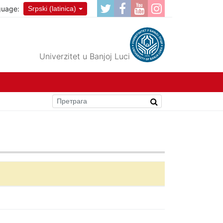
guage:
Srpski (latinica)
Univerzitet u Banjoj Luci