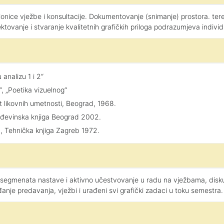
ionice vježbe i konsultacije. Dokumentovanje (snimanje) prostora. ter
ektovanje i stvaranje kvalitetnih grafičkih priloga podrazumjeva indiv
analizu 1 i 2“
, „Poetika vizuelnog“
t likovnih umetnosti, Beograd, 1968.
rađevinska knjiga Beograd 2002.
a, Tehnička knjiga Zagreb 1972.
egmenata nastave i aktivno učestvovanje u radu na vježbama, diskusi
nje predavanja, vježbi i urađeni svi grafički zadaci u toku semestra.