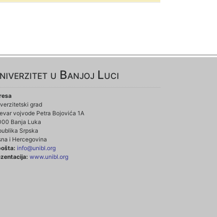
niverzitet u Banjoj Luci
resa
verzitetski grad
evar vojvode Petra Bojovića 1A
000 Banja Luka
ublika Srpska
na i Hercegovina
pošta:
info@unibl.org
zentacija:
www.unibl.org