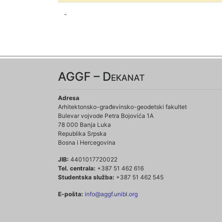
-
AGGF – Dekanat
Adresa
Arhitektonsko-građevinsko-geodetski fakultet
Bulevar vojvode Petra Bojovića 1A
78 000 Banja Luka
Republika Srpska
Bosna i Hercegovina
JIB:
4401017720022
Tel. centrala:
+387 51 462 616
Studentska služba:
+387 51 462 545
E-pošta:
info@aggf.unibl.org