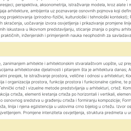
 presjeci, perspektiva, aksonometrija, istraživanje modela, kroz alate 
ivljaja arhitekture, ambijenta uz poznavanje osnovnih pojmova koji defi
 projektovanja (prirodno-fizički, kulturološki i tehnološki kontekst)
skraćenja, uočavanje izvora osvjetljenja i prikazivanje promjene linije u
nih iskustava u likovnom predstavljanju, sticanje znanja o pojmu arhitek
, praktičnih, inženjerskih i primjenjenih nauka neophodnih za savladava
zanimanjem arhitekte i arhitektonskim stvaralaštvom uopšte, uz preg
ucijama arhitektonske djelatnosti i pitanjem šta je arhitektura danas; A
zlatni presjek, te istraživanje prostora, veličine i odnosi u arhitekturi;
rarhija i organizacija prostora, funkcije prostora i funkcionalne cjeline, 
Tehnički crtež i vizuelne metode predstvljanja u arhitekturi, crtež. K
ukcija crteža, elementi kretanja crteža po horizontali i vertikali, eleme
 kao osnovnog sredstva u građenju crteža i formiranju kompozicije; Fo
a, linija i njena egzistencija u uslovima crno bijelog u crtežu. Izvor o
 osjvetljenjem. Promjene intenziteta osvjetljenja, struktura predmeta u u