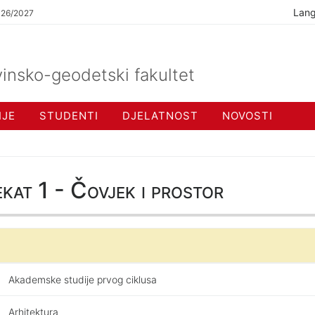
Lan
026/2027
insko-geodetski fakultet
IJE
STUDENTI
DJELATNOST
NOVOSTI
at 1 - Čovjek i prostor
Akademske studije prvog ciklusa
Arhitektura