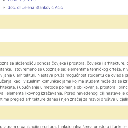
doc. dr Jelena Stanković Aćić
pozna sa složenošću odnosa čovjeka i prostora, čovjeka i arhitekture, 
nastanka. Istovremeno se upoznaje sa: elementima tehničkog crteža, n
avljanja u arhitekturi. Nastava pruža mogućnost studentu da ovlada pr
uženja, kao i vizuelnim komunikacijama kojima student može da se izra
hitekata, i upućivanje u metode poimanja oblikovanja, prostora i princ
 i elementa likovnog izražavanja. Pored navedenog, cilj nastave je da
ima pregled arhitekture danas i njen značaj za razvoj društva u cjelin
i dijagram organizacije prostora, funkcionalna šema prostora i funkci