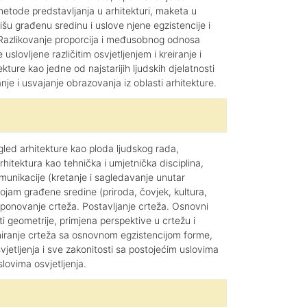
i metode predstavljanja u arhitekturi, maketa u
nišu građenu sredinu i uslove njene egzistencije i
; Razlikovanje proporcija i međusobnog odnosa
slovljene različitim osvjetljenjem i kreiranje i
ture kao jedne od najstarijih ljudskih djelatnosti
nje i usvajanje obrazovanja iz oblasti arhitekture.
led arhitekture kao ploda ljudskog rada,
rhitektura kao tehnička i umjetnička disciplina,
 Komunikacije (kretanje i sagledavanje unutar
te pojam građene sredine (priroda, čovjek, kultura,
omponovanje crteža. Postavljanje crteža. Osnovni
nti geometrije, primjena perspektive u crtežu i
rmiranje crteža sa osnovnom egzistencijom forme,
svjetljenja i sve zakonitosti sa postojećim uslovima
slovima osvjetljenja.