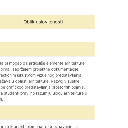
Oblik uslovljenosti
-
da bi mogao da artikuliše elemente arhitekture i
ivoima i sadržajem projektne dokumentacije,
aktičnim iskustvom vizuelnog predstavljanja i
žava u oblasti arhitekture. Razvoj vizuelne
ipe grafičkog predstavljanja prostornih pojava.
 studenti pravilno razumiju ulogu arhitekture u
i.
je arhitektonskih elemenata; Upoznavanje sa