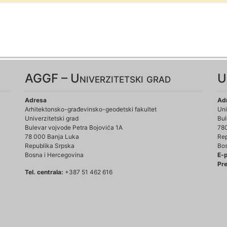
AGGF – Univerzitetski grad
U
Adresa
Ad
Arhitektonsko-građevinsko-geodetski fakultet
Uni
Univerzitetski grad
Bul
Bulevar vojvode Petra Bojovića 1A
78
78 000 Banja Luka
Rep
Republika Srpska
Bos
Bosna i Hercegovina
E-
Pre
Tel. centrala:
+387 51 462 616