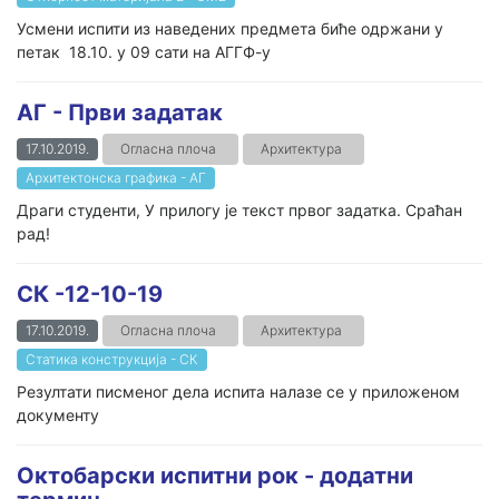
Усмени испити из наведених предмета биће одржани у
петак 18.10. у 09 сати на АГГФ-у
АГ - Први задатак
17.10.2019.
Огласна плоча
Архитектура
Архитектонска графика - АГ
Драги студенти, У прилогу је текст првог задатка. Сраћан
рад!
СК -12-10-19
17.10.2019.
Огласна плоча
Архитектура
Статика конструкција - СК
Резултати писменог дела испита налазе се у приложеном
документу
Октобарски испитни рок - додатни