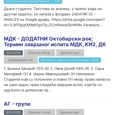
Архитектонско пројектовање 1 - AП1
Драги студенти, Текстови за анализу, у прилог рада на
другом задатку, се налазе у фолдеру ZADATAK 02 -
ANALIZA на Google драјву: https://drive.google.com/open?
id=1L9FPjpgtXMeK0gV7p_OCmReatqGbHKMx Уживајте...
МДК - ДОДАТНИ Октобарски рок;
Термин завршног испита МДК, КИ2, ДК
18.10.2019.
Огласна плоча
Архитектура
Грађевинарство
Металне и дрвене конструкције - МДК
1. Бранка Шкорић 75% (8) 2. Нина Делић 58% (6) 3. Сара
Милојевић (У) 4. Ивана Мирошљевић (У) Напомена:
Студенти који су положили условно (У) имају право изласка
на само један, први сљедећи завршни испит, који ће се
одржати са доласком пр...
AГ - групе
18.10.2019.
Огласна плоча
Архитектура