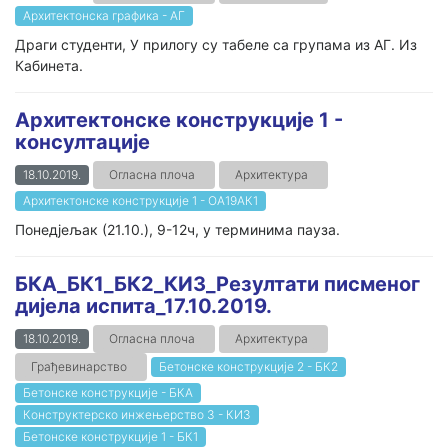
Архитектонска графика - АГ
Драги студенти, У прилогу су табеле са групама из АГ. Из
Кабинета.
Архитектонске конструкције 1 -
консултације
18.10.2019.
Огласна плоча
Архитектура
Архитектонске конструкције 1 - ОА19АК1
Понедјељак (21.10.), 9-12ч, у терминима пауза.
БКА_БК1_БК2_КИ3_Резултати писменог
дијела испита_17.10.2019.
18.10.2019.
Огласна плоча
Архитектура
Грађевинарство
Бетонске конструкције 2 - БК2
Бетонске конструкције - БКА
Конструктерско инжењерство 3 - КИ3
Бетонске конструкције 1 - БК1