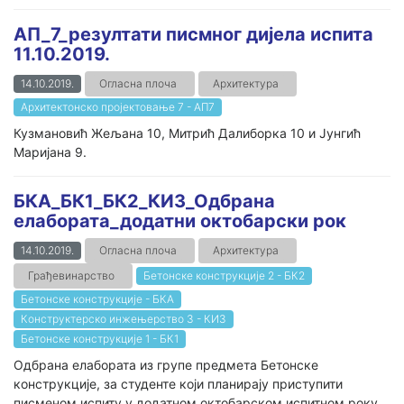
АП_7_резултати писмног дијела испита
11.10.2019.
14.10.2019.
Огласна плоча
Архитектура
Архитектонско пројектовање 7 - АП7
Кузмановић Жељана 10, Митрић Далиборка 10 и Јунгић
Маријана 9.
БКА_БК1_БК2_КИ3_Одбрана
елабората_додатни октобарски рок
14.10.2019.
Огласна плоча
Архитектура
Грађевинарство
Бетонске конструкције 2 - БК2
Бетонске конструкције - БКА
Конструктерско инжењерство 3 - КИ3
Бетонске конструкције 1 - БК1
Одбрана елабората из групе предмета Бетонске
конструкције, за студенте који планирају приступити
писменом испиту у додатном октобарском испитном року,