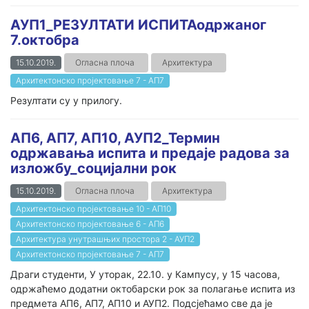
АУП1_РЕЗУЛТАТИ ИСПИТАодржаног
7.октобра
15.10.2019.
Огласна плоча
Архитектура
Архитектонско пројектовање 7 - АП7
Резултати су у прилогу.
АП6, АП7, АП10, АУП2_Термин
одржавања испита и предаје радова за
изложбу_социјални рок
15.10.2019.
Огласна плоча
Архитектура
Архитектонско пројектовање 10 - АП10
Архитектонско пројектовање 6 - АП6
Архитектура унутрашњих простора 2 - АУП2
Архитектонско пројектовање 7 - АП7
Драги студенти, У уторак, 22.10. у Кампусу, у 15 часова,
одржаћемо додатни октобарски рок за полагање испита из
предмета АП6, АП7, АП10 и АУП2. Подсјећамо све да је