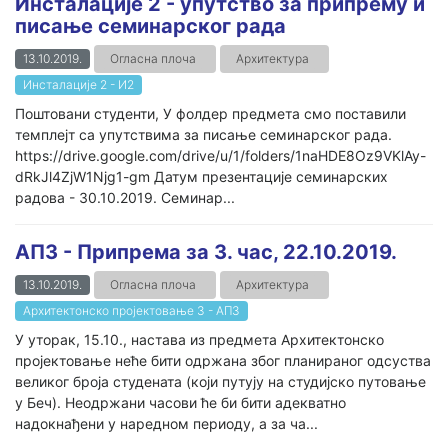
Инсталације 2 - упутство за припрему и
писање семинарског рада
13.10.2019.
Огласна плоча
Архитектура
Инсталације 2 - И2
Поштовани студенти, У фолдер предмета смо поставили
темплејт са упутствима за писање семинарског рада.
https://drive.google.com/drive/u/1/folders/1naHDE8Oz9VKlAy-
dRkJl4ZjW1Njg1-gm Датум презентације семинарских
радова - 30.10.2019. Семинар...
АП3 - Припрема за 3. час, 22.10.2019.
13.10.2019.
Огласна плоча
Архитектура
Архитектонско пројектовање 3 - АП3
У уторак, 15.10., настава из предмета Архитектонско
пројектовање неће бити одржана због планираног одсуства
великог броја студената (који путују на студијско путовање
у Беч). Неодржани часови ће би бити адекватно
надокнађени у наредном периоду, а за ча...