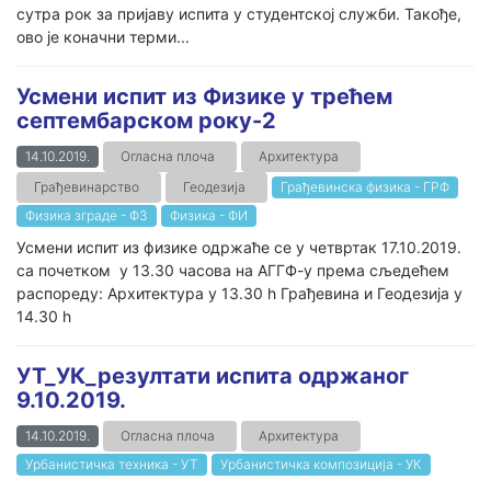
сутра рок за пријаву испита у студентској служби. Такође,
ово је коначни терми...
Усмени испит из Физике у трећем
септембарском року-2
14.10.2019.
Огласна плоча
Архитектура
Грађевинарство
Геодезија
Грађевинска физика - ГРФ
Физика зграде - ФЗ
Физика - ФИ
Усмени испит из физике одржаће се у четвртак 17.10.2019.
са почетком у 13.30 часова на АГГФ-у према сљедећем
распореду: Архитектура у 13.30 h Грађевина и Геодезија у
14.30 h
УТ_УК_резултати испита одржаног
9.10.2019.
14.10.2019.
Огласна плоча
Архитектура
Урбанистичка техника - УТ
Урбанистичка композиција - УК