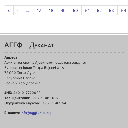
«
‹
...
47
48
49
50
51
52
53
54
АГГФ – Деканат
Адреса
Архитектонско-грађевинско-геодетски факултет
Булевар војводе Петра Бојовића 1A
78 000 Бања Лука
Република Српска
Босна и Херцеговина
ЈИБ:
4401017720022
Тел. централа:
+387 51 462 616
Студентска служба:
+387 51 462 545
Е-пошта:
info@aggf.unibl.org