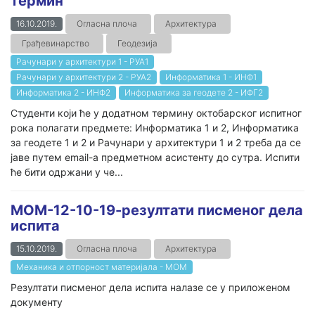
термин
16.10.2019.
Огласна плоча
Архитектура
Грађевинарство
Геодезија
Рачунари у архитектури 1 - РУА1
Рачунари у архитектури 2 - РУА2
Информатика 1 - ИНФ1
Информатика 2 - ИНФ2
Информатика за геодете 2 - ИФГ2
Студенти који ће у додатном термину октобарског испитног
рока полагати предмете: Информатика 1 и 2, Информатика
за геодете 1 и 2 и Рачунари у архитектури 1 и 2 треба да се
јаве путем email-а предметном асистенту до сутра. Испити
ће бити одржани у че...
МОМ-12-10-19-резултати писменог дела
испита
15.10.2019.
Огласна плоча
Архитектура
Механика и отпорност материјала - МОМ
Резултати писменог дела испита налазе се у приложеном
документу