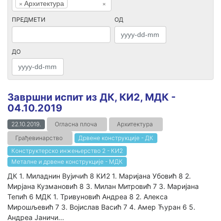
×
Архитектура
×
ПРЕДМЕТИ
ОД
ДО
Завршни испит из ДК, КИ2, МДК -
04.10.2019
22.10.2019.
Огласна плоча
Архитектура
Грађевинарство
Дрвене конструкције - ДК
Конструктерско инжењерство 2 - КИ2
Металне и дрвене конструкције - МДК
ДК 1. Миладнин Вујичић 8 КИ2 1. Маријана Убовић 8 2.
Мирјана Кузмановић 8 3. Милан Митровић 7 3. Маријана
Тепић 6 МДК 1. Тривуновић Андреа 8 2. Алекса
Мирошљевић 7 3. Војислав Васић 7 4. Амер Ћуран 6 5.
Андреа Јаничи...