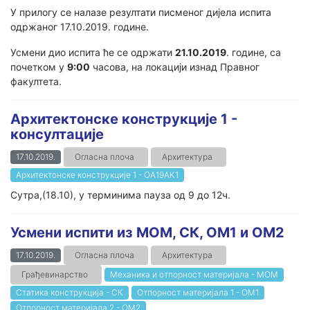
У прилогу се налазе резултати писменог дијела испита
одржаног 17.10.2019. године.
Усмени дио испита ће се одржати
21.10.2019
. године, са
почетком у
9:00
часова, на локацији изнад Правног
факултета.
Архитектонске конструкције 1 -
консултације
17.10.2019.
Огласна плоча
Архитектура
Архитектонске конструкције 1 - ОА19АК1
Сутра,(18.10), у терминима пауза од 9 до 12ч.
Усмени испити из МОМ, СК, ОМ1 и ОМ2
17.10.2019.
Огласна плоча
Архитектура
Грађевинарство
Механика и отпорност материјала - МОМ
Статика конструкција - СК
Отпорност материјала 1 - ОМ1
Отпорност материјала 2 - ОМ2