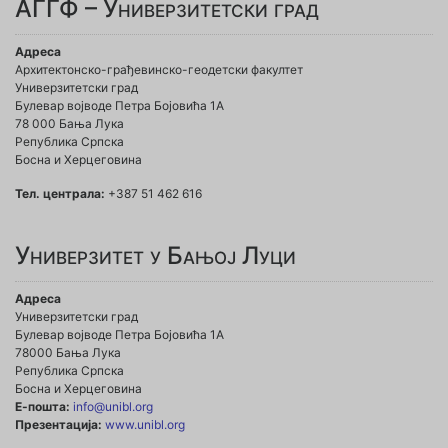
АГГФ – Универзитетски град
Адреса
Архитектонско-грађевинско-геодетски факултет
Универзитетски град
Булевар војводе Петра Бојовића 1A
78 000 Бања Лука
Република Српска
Босна и Херцеговина
Тел. централа:
+387 51 462 616
Универзитет у Бањој Луци
Адреса
Универзитетски град
Булевар војводе Петра Бојовића 1А
78000 Бања Лука
Република Српска
Босна и Херцеговина
Е-пошта:
info@unibl.org
Презентација:
www.unibl.org