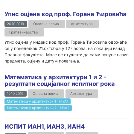
Упис оцјена код проф. Горана Ћировића
20.10.2019.
Огласна плоча
Архитектура
Грађевинарство
Упис оцјена у индекс код проф. Горана Ћировића одржаће
се у понедељак 21.октобра у 12 часова, на локацији изнад
Правног факултета. Моле се студенти да сами попуне назив
предмета, оцјену и датум полагања.
Математика у архитектури 1 и 2 -
резултати социјалног испитног рока
19.10.2019.
Огласна плоча
Архитектура
Математика у архитектури 1 - МУА1
Математика у архитектури 2 - МУА2
ИСПИТ ИАН1, ИАН3, ИАН4