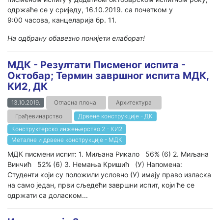
одржаће се у сриједу, 16.10.2019. са почетком у
9:00 часова, канцеларија бр. 11.
На одбрану обавезно понијети елаборат!
МДК - Резултати Писменог испита -
Октобар; Термин завршног испита МДК,
КИ2, ДК
13.10.2019.
Огласна плоча
Архитектура
Грађевинарство
Дрвене конструкције - ДК
Конструктерско инжењерство 2 - КИ2
Металне и дрвене конструкције - МДК
МДК писмени испит: 1. Миљана Рикало 56% (6) 2. Миљана
Винчић 52% (6) 3. Немања Кришић (У) Напомена:
Студенти који су положили условно (У) имају право изласка
на само један, први сљедећи завршни испит, који ће се
одржати са доласком...