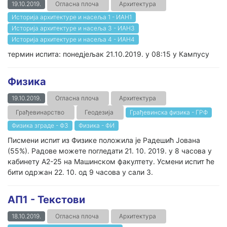
19.10.2019.
Огласна плоча
Архитектура
Историја архитектуре и насеља 1 - ИАН1
Историја архитектуре и насеља 3 - ИАН3
Историја архитектуре и насеља 4 - ИАН4
термин испита: понедјељак 21.10.2019. у 08:15 у Кампусу
Физика
19.10.2019.
Огласна плоча
Архитектура
Грађевинарство
Геодезија
Грађевинска физика - ГРФ
Физика зграде - ФЗ
Физика - ФИ
Писмени испит из Физике положила је Радешић Јована
(55%). Радове можете погледати 21. 10. 2019. у 8 часова у
кабинету А2-25 на Машинском факултету. Усмени испит ће
бити одржан 22. 10. од 9 часова у сали 3.
АП1 - Текстови
18.10.2019.
Огласна плоча
Архитектура