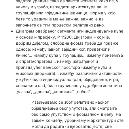
задатка урадите тако да заиста испитате како ће, у
начелу и угрубо, изгледати архитектура ваше
групације или појединачне јединице. Форма у којој
ћете то урадити је мање важна; важно је да
започнете са тим процесом релативно рано.
Дијаграм одабраног сегмента или индивидуалне куће
у основи и пресјеку, Р 1:200. Дијаграм – који је,
добрим дијелом, слободна форма треба да покаже
односе: између јавног, заједничког, приватног и
личног... између кућа у групацији... између приземља
и спрата/спратова... између изграђеног и
припадајућег вањског простора (између кућа и
њихових дворишта)... између различитих активности
у кући - било индивидуално (рад, обједовање, игра,
спавање и сл.), било груписано у одређене зоне типа
„улазна“, „дневна“, „сервисна“, „ноћна“
Извињавамо се због релативно касног
објављивања овог упутства, али сматрајте
ово само упутством о формалном дијелу. На
вашем концепу, урбанизму и архитектури сте
могли да радите (и вјероватно јесте) све