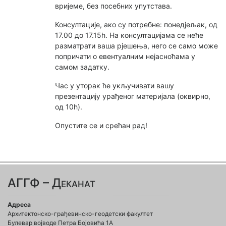
вријеме, без посебних упутстава.
Консултације, ако су потребне: понедјељак, од
17.00 до 17.15h. На консултацијама се неће
разматрати ваша рјешења, него се само може
попричати о евентуалним нејасноћама у
самом задатку.
Час у уторак ће укључивати вашу
презентацију урађеног материјала (оквирно,
од 10h).
Опустите се и срећан рад!
АГГФ – Деканат
Адреса
Архитектонско-грађевинско-геодетски факултет
Булевар војводе Петра Бојовића 1A