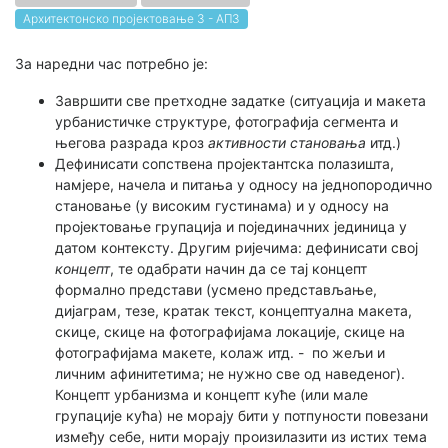
Архитектонско пројектовање 3 - АП3
За наредни час потребно је:
Завршити све претходне задатке (ситуација и макета
урбанистичке структуре, фотографија сегмента и
његова разрада кроз
активности становања
итд.)
Дефинисати сопствена пројектантска полазишта,
намјере, начела и питања у односу на једнопородично
становање (у високим густинама) и у односу на
пројектовање групација и појединачних јединица у
датом контексту. Другим ријечима: дефинисати свој
концепт
, те одабрати начин да се тај концепт
формално представи (усмено представљање,
дијаграм, тезе, кратак текст, концептуална макета,
скице, скице на фотографијама локације, скице на
фотографијама макете, колаж итд. - по жељи и
личним афинитетима; не нужно све од наведеног).
Концепт урбанизма и концепт куће (или мале
групације кућа) не морају бити у потпуности повезани
између себе, нити морају произилазити из истих тема