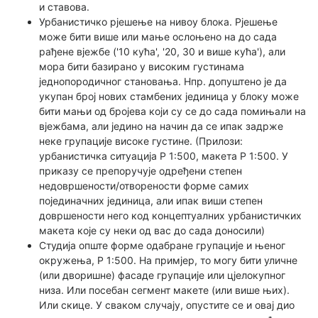
и ставова.
Урбанистичко рјешење на нивоу блока. Рјешење
може бити више или мање ослоњено на до сада
рађене вјежбе ('10 кућа', '20, 30 и више кућа'), али
мора бити базирано у високим густинама
једнопородичног становања. Нпр. допуштено је да
укупан број нових стамбених јединица у блоку може
бити мањи од бројева који су се до сада помињали на
вјежбама, али једино на начин да се ипак задрже
неке групације високе густине. (Прилози:
урбанистичка ситуација Р 1:500, макета Р 1:500. У
приказу се препоручује одређени степен
недовршености/отворености форме самих
појединачних јединица, али ипак виши степен
довршености него код концептуалних урбанистичких
макета које су неки од вас до сада доносили)
Студија опште форме одабране групације и њеног
окружења, Р 1:500. На примјер, то могу бити уличне
(или дворишне) фасаде групације или цјелокупног
низа. Или посебан сегмент макете (или више њих).
Или скице. У сваком случају, опустите се и овај дио