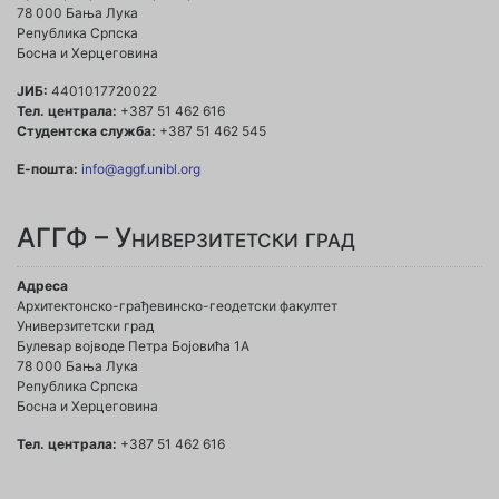
78 000 Бања Лука
Република Српска
Босна и Херцеговина
ЈИБ:
4401017720022
Тел. централа:
+387 51 462 616
Студентска служба:
+387 51 462 545
Е-пошта:
info@aggf.unibl.org
АГГФ – Универзитетски град
Адреса
Архитектонско-грађевинско-геодетски факултет
Универзитетски град
Булевар војводе Петра Бојовића 1A
78 000 Бања Лука
Република Српска
Босна и Херцеговина
Тел. централа:
+387 51 462 616