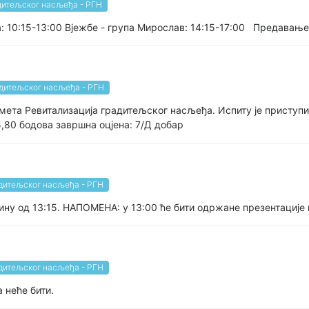
дитељског насљеђа - РГН
 10:15-13:00 Вјежбе - група Мирослав: 14:15-17:00 Предавање 
адитељског насљеђа - РГН
дмета Ревитализација градитељског насљеђа. Испиту је приступи
5,80 бодова завршна оцјена: 7/Д добар
адитељског насљеђа - РГН
мину од 13:15. НАПОМЕНА: у 13:00 ће бити одржане презентације
адитељског насљеђа - РГН
 неће бити.