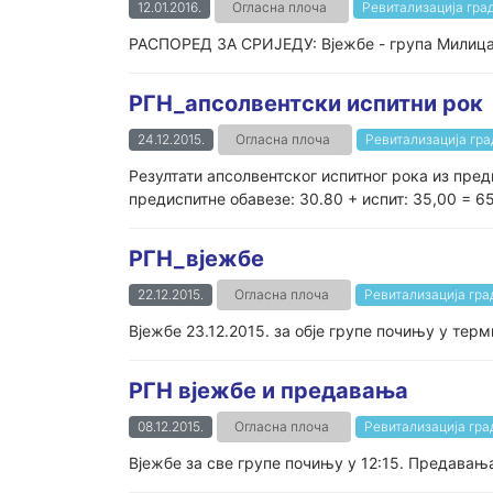
12.01.2016.
Огласна плоча
Ревитализација гра
РАСПОРЕД ЗА СРИЈЕДУ: Вјежбе - група Милица:
РГН_апсолвентски испитни рок
24.12.2015.
Огласна плоча
Ревитализација гр
Резултати апсолвентског испитног рока из пре
предиспитне обавезе: 30.80 + испит: 35,00 = 6
РГН_вјежбе
22.12.2015.
Огласна плоча
Ревитализација гр
Вјежбе 23.12.2015. за обје групе почињу у тер
РГН вјежбе и предавања
08.12.2015.
Огласна плоча
Ревитализација гр
Вјежбе за све групе почињу у 12:15. Предавања