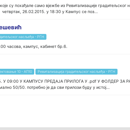
е које су похађале само вјежбе из Ревитализације градитељског
етвртак, 26.02.2015. у 18:30 у Кампус се поз...
лешевић
адитељског насљеђа - РГН
.00 часова, кампус, кабинет бр.6.
ектовање 10 - АП10
Ревитализација градитељског насљеђа - РГН
. У 09:00 У КАМПУСУ ПРЕДАЈА ПРИЛОГА У .pdf У ФОЛДЕР ЗА Р
лно 50/50. потребно је да сви прилози буду у истој...