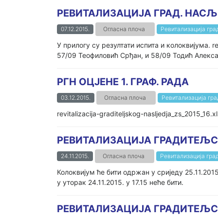
РЕВИТАЛИЗАЦИЈА ГРАД. НАС
07.12.2015.
Огласна плоча
Ревитализација гра
У прилогу су резултати испита и колоквијума. r
57/09 Теофиловић Срђан, и 58/09 Тодић Алексан
РГН ОЦЈЕНЕ 1. ГРАФ. РАДА
03.12.2015.
Огласна плоча
Ревитализација гр
revitalizacija-graditeljskog-nasljedja_zs_2015_16.x
РЕВИТАЛИЗАЦИЈА ГРАДИТЕЉ
24.11.2015.
Огласна плоча
Ревитализација гра
Колоквијум ће бити одржан у сриједу 25.11.201
у уторак 24.11.2015. у 17.15 неће бити.
РЕВИТАЛИЗАЦИЈА ГРАДИТЕЉ