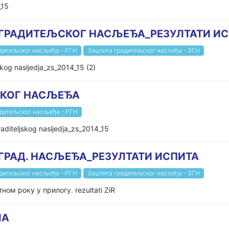
_15
ГРАДИТЕЉСКОГ НАСЉЕЂА_РЕЗУЛТАТИ ИСПИ
адитељског насљеђа - РГН
Заштита градитељског наслеђа - ЗГН
skog nasljedja_zs_2014_15 (2)
СКОГ НАСЉЕЂА
адитељског насљеђа - РГН
iteljskog nasljedja_zs_2014_15
ГРАД. НАСЉЕЂА_РЕЗУЛТАТИ ИСПИТА
адитељског насљеђа - РГН
Заштита градитељског наслеђа - ЗГН
м року у прилогу. rezultati ZiR
ЛА