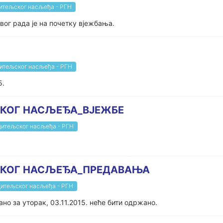
дитељског насљеђа - РГН
вог рада је на почетку вјежбања.
дитељског насљеђа - РГН
5.
СКОГ НАСЉЕЂА_ВЈЕЖБЕ
дитељског насљеђа - РГН
СКОГ НАСЉЕЂА_ПРЕДАВАЊА
дитељског насљеђа - РГН
но за уторак, 03.11.2015. неће бити одржано.