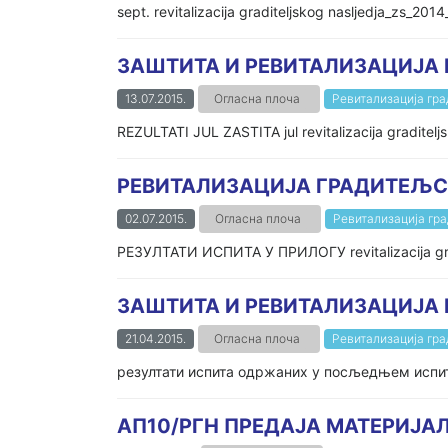
sept. revitalizacija graditeljskog nasljedja_zs_2014
ЗАШТИТА И РЕВИТАЛИЗАЦИЈА 
13.07.2015.
Огласна плоча
Ревитализација гр
REZULTATI JUL ZASTITA jul revitalizacija graditelj
РЕВИТАЛИЗАЦИЈА ГРАДИТЕЉ
02.07.2015.
Огласна плоча
Ревитализација гр
РЕЗУЛТАТИ ИСПИТА У ПРИЛОГУ revitalizacija grad
ЗАШТИТА И РЕВИТАЛИЗАЦИЈА 
21.04.2015.
Огласна плоча
Ревитализација гр
резултати испита одржаних у посљедњем испитно
АП10/РГН ПРЕДАЈА МАТЕРИЈА