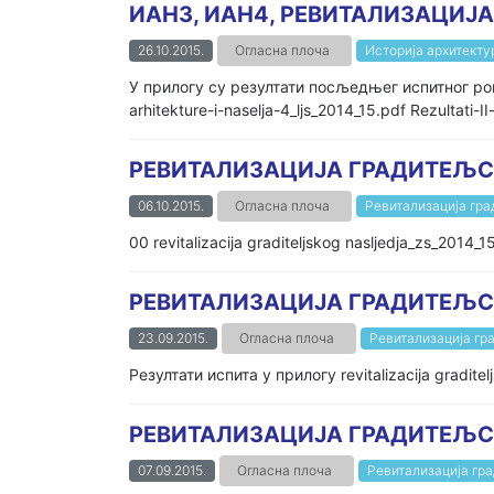
ИАН3, ИАН4, РЕВИТАЛИЗАЦИЈ
26.10.2015.
Огласна плоча
Историја архитекту
У прилогу су резултати посљедњег испитног рок
arhitekture-i-naselja-4_ljs_2014_15.pdf Rezultati-I
РЕВИТАЛИЗАЦИЈА ГРАДИТЕЉС
06.10.2015.
Огласна плоча
Ревитализација гр
00 revitalizacija graditeljskog nasljedja_zs_2014_1
РЕВИТАЛИЗАЦИЈА ГРАДИТЕЉС
23.09.2015.
Огласна плоча
Ревитализација гр
Резултати испита у прилогу revitalizacija graditel
РЕВИТАЛИЗАЦИЈА ГРАДИТЕЉСК
07.09.2015.
Огласна плоча
Ревитализација гр