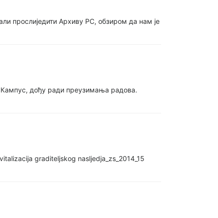
али прослиједити Архиву РС, обзиром да нам је
ији Кампус, дођу ради преузимања радова.
izacija graditeljskog nasljedja_zs_2014_15