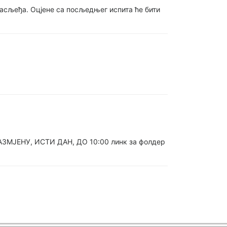
 насљеђа. Оцјене са посљедњег испита ће бити
АЗМЈЕНУ, ИСТИ ДАН, ДО 10:00 линк за фолдер