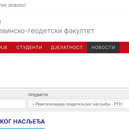
ПИС 2026/2027
и
евинско-геодетски факултет
ИЈЕ
СТУДЕНТИ
ДЈЕЛАТНОСТ
НОВОСТИ
ПРЕДМЕТИ
×
Ревитализација градитељског насљеђа - РГН
СКОГ НАСЉЕЂА