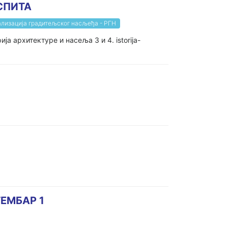
СПИТА
ализација градитељског насљеђа - РГН
 архитектуре и насеља 3 и 4. istorija-
ЕМБАР 1