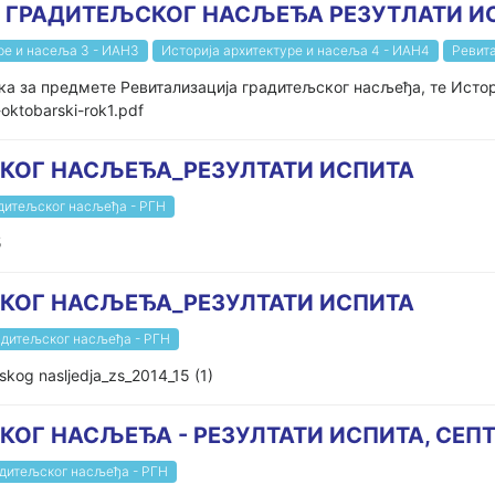
А ГРАДИТЕЉСКОГ НАСЉЕЂА РЕЗУТЛАТИ И
ре и насеља 3 - ИАН3
Историја архитектуре и насеља 4 - ИАН4
Ревит
а за предмете Ревитализација градитељског насљеђа, те Историја
I-oktobarski-rok1.pdf
КОГ НАСЉЕЂА_РЕЗУЛТАТИ ИСПИТА
адитељског насљеђа - РГН
5
КОГ НАСЉЕЂА_РЕЗУЛТАТИ ИСПИТА
адитељског насљеђа - РГН
jskog nasljedja_zs_2014_15 (1)
ОГ НАСЉЕЂА - РЕЗУЛТАТИ ИСПИТА, СЕПТ
адитељског насљеђа - РГН