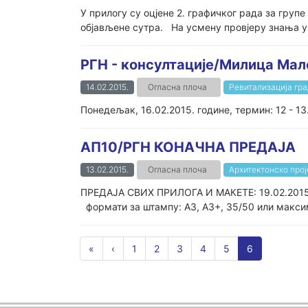
У прилогу су оцјене 2. графичког рада за груп
објављене сутра. На усмену провјеру знања у ч
РГН - консултације/Милица Ма
14.02.2015.
Огласна плоча
Ревитализација гр
Понедељак, 16.02.2015. године, термин: 12 - 13
АП10/РГН КОНАЧНА ПРЕДАЈА
13.02.2015.
Огласна плоча
Архитектонско прој
ПРЕДАЈА СВИХ ПРИЛОГА И МАКЕТЕ: 19.02.2015
формати за штампу: А3, А3+, 35/50 или максима
«
‹
1
2
3
4
5
6