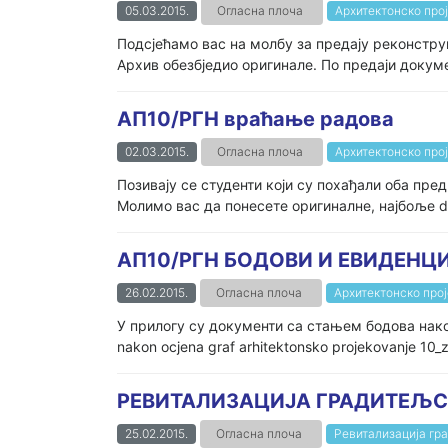
05.03.2015.
Огласна плоча
Архитектонско прој
Подсјећамо вас на молбу за предају реконстру
Архив обезбједио оригинале. По предаји докумен
АП10/РГН враћање радова
02.03.2015.
Огласна плоча
Архитектонско прој
Позивају се студенти који су похађали оба пре
Молимо вас да понесете оригиналне, најбоље d
АП10/РГН БОДОВИ И ЕВИДЕНЦ
26.02.2015.
Огласна плоча
Архитектонско прој
У прилогу су документи са стањем бодова након 
nakon ocjena graf arhitektonsko projekovanje 10_
РЕВИТАЛИЗАЦИЈА ГРАДИТЕЉС
25.02.2015.
Огласна плоча
Ревитализација гр