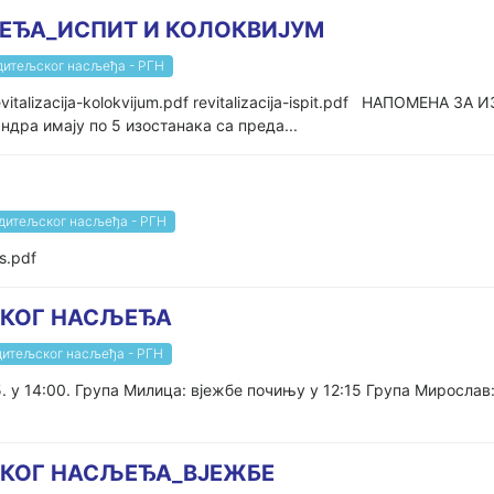
ЉЕЂА_ИСПИТ И КОЛОКВИЈУМ
дитељског насљеђа - РГН
evitalizacija-kolokvijum.pdf revitalizacija-ispit.pdf НАПОМЕНА З
дра имају по 5 изостанака са преда...
адитељског насљеђа - РГН
ls.pdf
СКОГ НАСЉЕЂА
дитељског насљеђа - РГН
5. у 14:00. Група Милица: вјежбе почињу у 12:15 Група Миросла
СКОГ НАСЉЕЂА_ВЈЕЖБЕ