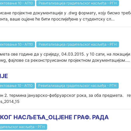
ектовање 10 - АП10
Ревитализација градитељског насљеђа - РГН
исане пројектне документације у .dwg формату, коју бисмо треб
та, ваше оцјене ће бити прослијеђене у студентску сл...
ектовање 10 - АП10
Ревитализација градитељског насљеђа - РГН
дмета ове године да у сриједу, 04.03.2015. у 10 сати, на локац
wg, фајлове са реконструисаном пројектном документацијом....
ИЈЕ
ектовање 10 - АП10
Ревитализација градитељског насљеђа - РГН
2. термина јануарско-фебруарског рока, за оба предмета. revital
zs_2014_15
КОГ НАСЉЕЂА_ОЦЈЕНЕ ГРАФ. РАДА
адитељског насљеђа - РГН