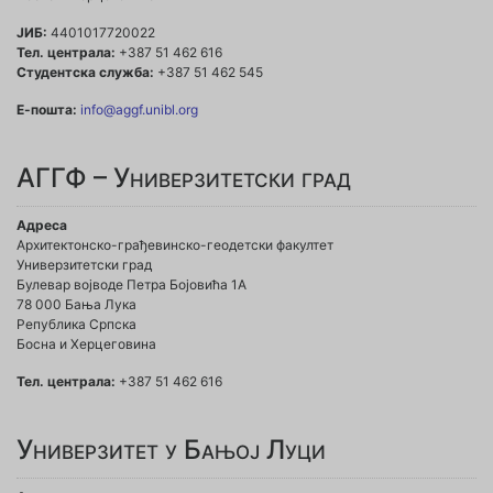
ЈИБ:
4401017720022
Тел. централа:
+387 51 462 616
Студентска служба:
+387 51 462 545
Е-пошта:
info@aggf.unibl.org
АГГФ – Универзитетски град
Адреса
Архитектонско-грађевинско-геодетски факултет
Универзитетски град
Булевар војводе Петра Бојовића 1A
78 000 Бања Лука
Република Српска
Босна и Херцеговина
Тел. централа:
+387 51 462 616
Универзитет у Бањој Луци