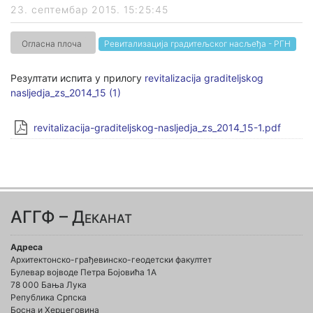
23. септембар 2015. 15:25:45
Огласна плоча
Ревитализација градитељског насљеђа - РГН
Резултати испита у прилогу
revitalizacija graditeljskog
nasljedja_zs_2014_15 (1)
revitalizacija-graditeljskog-nasljedja_zs_2014_15-1.pdf
АГГФ – Деканат
Адреса
Архитектонско-грађевинско-геодетски факултет
Булевар војводе Петра Бојовића 1A
78 000 Бања Лука
Република Српска
Босна и Херцеговина