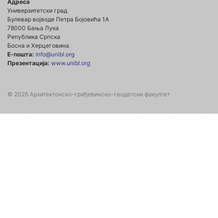
Адреса
Универзитетски град
Булевар војводе Петра Бојовића 1А
78000 Бања Лука
Република Српска
Босна и Херцеговина
Е-пошта:
info@unibl.org
Презентација:
www.unibl.org
© 2026 Архитектонско-грађевинско-геодетски факултет