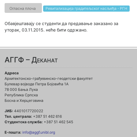
Огласна плоча
Ревитализација градитељског насљеђа - РГН
Обавјештавају се студенти да предавање заказано за
уторак, 03.11.2015. неће бити одржано.
АГГФ – Деканат
Адреса
Архитектонско-грађевинско-геодетски факултет
Булевар војводе Петра Бојовића 1A
78 000 Бања Лука
Република Српска
Босна и Херцеговина
ЈИБ:
4401017720022
Тел. централа:
+387 51 462 616
Студентска служба:
+387 51 462 545
Е-пошта:
info@aggf.unibl.org