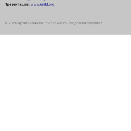
Презентација:
www.unibl.org
© 2026 Архитектонско-грађевинско-геодетски факултет