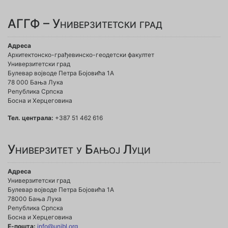
АГГФ – Универзитетски град
Адреса
Архитектонско-грађевинско-геодетски факултет
Универзитетски град
Булевар војводе Петра Бојовића 1A
78 000 Бања Лука
Република Српска
Босна и Херцеговина
Тел. централа:
+387 51 462 616
Универзитет у Бањој Луци
Адреса
Универзитетски град
Булевар војводе Петра Бојовића 1А
78000 Бања Лука
Република Српска
Босна и Херцеговина
Е-пошта:
info@unibl.org