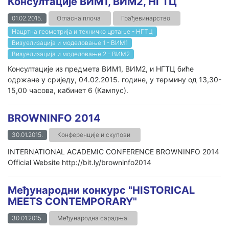
Консултације ВИМ1, ВИМ2, НГТЦ
01.02.2015.
Огласна плоча
Грађевинарство
Нацртна геометрија и техничко цртање - НГТЦ
Визуелизација и моделовање 1 - ВИМ1
Визуелизација и моделовање 2 - ВИМ2
Консултације из предмета ВИМ1, ВИМ2, и НГТЦ биће
одржане у сриједу, 04.02.2015. године, у термину од 13,30-
15,00 часова, кабинет 6 (Кампус).
BROWNINFO 2014
30.01.2015.
Конференције и скупови
INTERNATIONAL ACADEMIC CONFERENCE BROWNINFO 2014
Official Website http://bit.ly/browninfo2014
Међународни конкурс "HISTORICAL
MEETS CONTEMPORARY"
30.01.2015.
Међународна сарадња