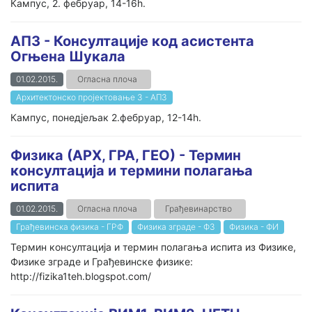
Кампус, 2. фебруар, 14-16h.
АП3 - Консултацијe код асистента
Огњена Шукала
01.02.2015.
Огласна плоча
Архитектонско пројектовање 3 - АП3
Кампус, понедјељак 2.фебруар, 12-14h.
Физика (АРХ, ГРА, ГЕО) - Термин
консултација и термини полагања
испита
01.02.2015.
Огласна плоча
Грађевинарство
Грађевинска физика - ГРФ
Физика зграде - ФЗ
Физика - ФИ
Термин консултација и термин полагања испита из Физике,
Физике зграде и Грађевинске физике:
http://fizika1teh.blogspot.com/