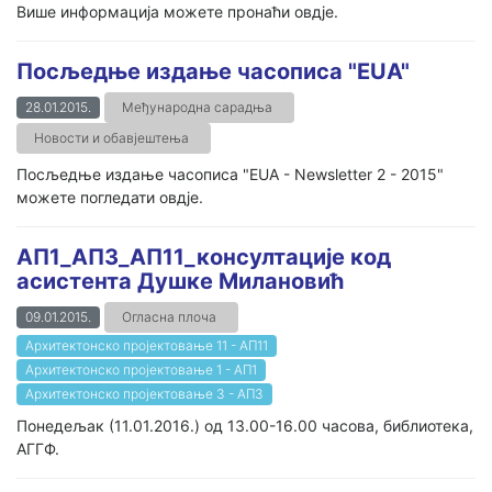
Више информација можете пронаћи овдје.
Посљедње издање часописа "EUA"
28.01.2015.
Међународна сарадња
Новости и обавјештења
Посљедње издање часописа "EUA - Newsletter 2 - 2015"
можете погледати овдје.
АП1_АП3_АП11_консултације код
асистента Душке Милановић
09.01.2015.
Огласна плоча
Архитектонско пројектовање 11 - АП11
Архитектонско пројектовање 1 - AП1
Архитектонско пројектовање 3 - АП3
Понедељак (11.01.2016.) од 13.00-16.00 часова, библиотека,
АГГФ.