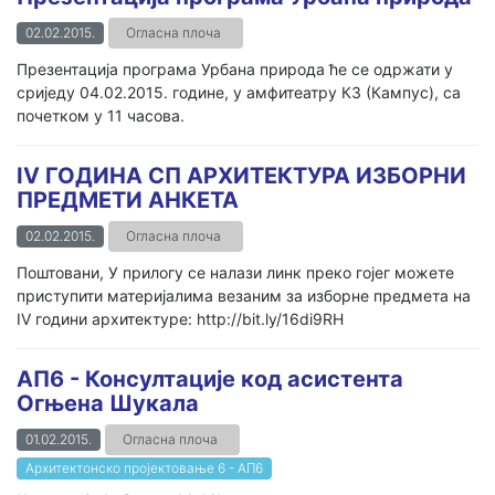
02.02.2015.
Огласна плоча
Презентација програма Урбана природа ће се одржати у
сриједу 04.02.2015. године, у амфитеатру К3 (Кампус), са
почетком у 11 часова.
IV ГОДИНА СП АРХИТЕКТУРА ИЗБОРНИ
ПРЕДМЕТИ АНКЕТА
02.02.2015.
Огласна плоча
Поштовани, У прилогу се налази линк преко гојег можете
приступити материјалима везаним за изборне предмета на
IV години архитектуре: http://bit.ly/16di9RH
АП6 - Консултације код асистента
Огњена Шукала
01.02.2015.
Огласна плоча
Архитектонско пројектовање 6 - АП6