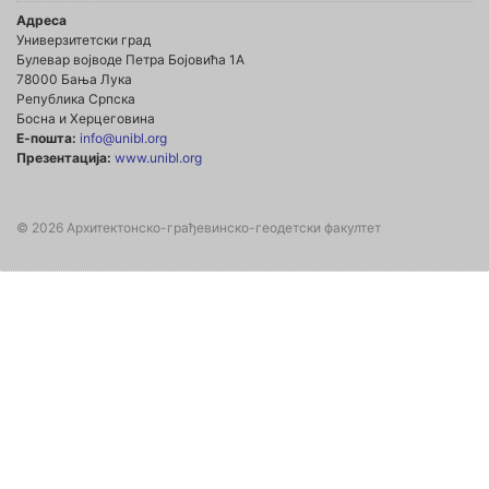
Адреса
Универзитетски град
Булевар војводе Петра Бојовића 1А
78000 Бања Лука
Република Српска
Босна и Херцеговина
Е-пошта:
info@unibl.org
Презентација:
www.unibl.org
© 2026 Архитектонско-грађевинско-геодетски факултет