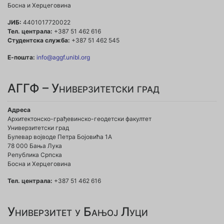
Босна и Херцеговина
ЈИБ:
4401017720022
Тел. централа:
+387 51 462 616
Студентска служба:
+387 51 462 545
Е-пошта:
info@aggf.unibl.org
АГГФ – Универзитетски град
Адреса
Архитектонско-грађевинско-геодетски факултет
Универзитетски град
Булевар војводе Петра Бојовића 1A
78 000 Бања Лука
Република Српска
Босна и Херцеговина
Тел. централа:
+387 51 462 616
Универзитет у Бањој Луци