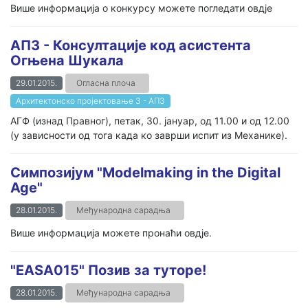
Више информација о конкурсу можете погледати овдје
АП3 - Консултације код асистента
Огњена Шукала
29.01.2015.
Огласна плоча
Архитектонско пројектовање 3 - АП3
АГФ (изнад Правног), петак, 30. јануар, од 11.00 и од 12.00
(у зависности од тога када ко заврши испит из Механике).
Симпозијум "Modelmaking in the Digital
Age"
28.01.2015.
Међународна сарадња
Више информација можете пронаћи овдје.
"EASA015" Позив за туторе!
28.01.2015.
Међународна сарадња