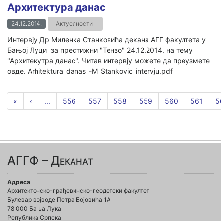
Архитектура данас
24.12.2014.
Актуелности
Интервју Др Миленка Станковића декана АГГ факултета у
Бањој Луци за престижни "Тензо" 24.12.2014. на тему
"Архитекутра данас". Читав интервју можете да преузмете
овде. Arhitektura_danas_-M_Stankovic_intervju.pdf
«
‹
...
556
557
558
559
560
561
5
АГГФ – Деканат
Адреса
Архитектонско-грађевинско-геодетски факултет
Булевар војводе Петра Бојовића 1A
78 000 Бања Лука
Република Српска