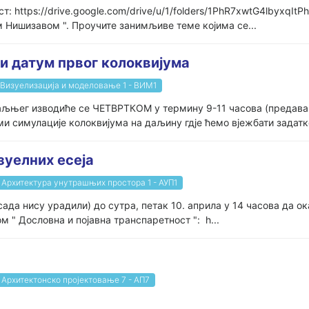
т: https://drive.google.com/drive/u/1/folders/1PhR7xwtG4lbyxqI
м Нишизавом ". Проучите занимљиве теме којима се...
и датум првог колоквијума
Визуелизација и моделовање 1 - ВИМ1
љњег изводиће се ЧЕТВРТКОМ у термину 9-11 часова (предавања)
ми симулације колоквијума на даљину гдје ћемо вјежбати задатке
зуелних есеја
Архитектура унутрашњих простора 1 - АУП1
сада нису урадили) до сутра, петак 10. априла у 14 часова да ок
м " Дословна и појавна транспаретност ": h...
Архитектонско пројектовање 7 - АП7