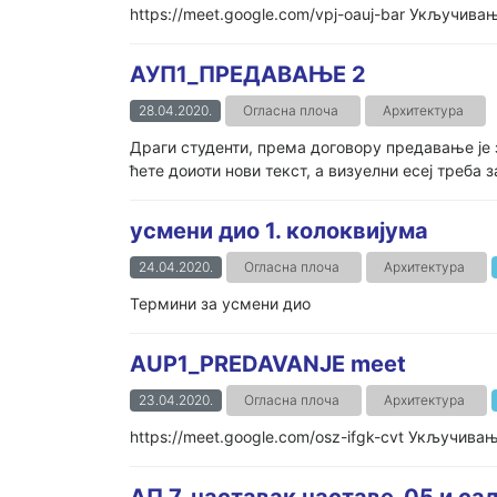
https://meet.google.com/vpj-oauj-bar Укључива
АУП1_ПРЕДАВАЊЕ 2
28.04.2020.
Огласна плоча
Архитектура
Драги студенти, према договору предавање је 
ћете доиоти нови текст, а визуелни есеј треба 
усмени дио 1. колоквијума
24.04.2020.
Огласна плоча
Архитектура
Термини за усмени дио
AUP1_PREDAVANJE meet
23.04.2020.
Огласна плоча
Архитектура
https://meet.google.com/osz-ifgk-cvt Укључива