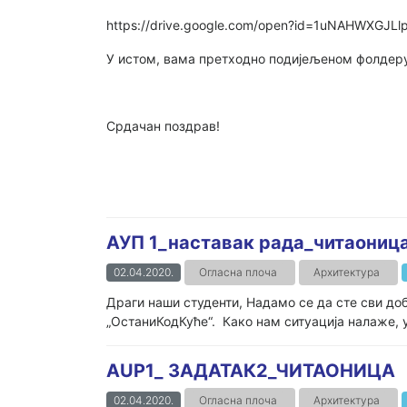
https://drive.google.com/open?id=1uNAHWXGJ
У истом, вама претходно подијељеном фолдер
Срдачан поздрав!
АУП 1_наставак рада_читаоница
02.04.2020.
Огласна плоча
Архитектура
Драги наши студенти, Надамо се да сте сви до
„ОстаниКодКуће“. Како нам ситуација налаже,
AUP1_ ЗАДАТАК2_ЧИТАОНИЦА
02.04.2020.
Огласна плоча
Архитектура