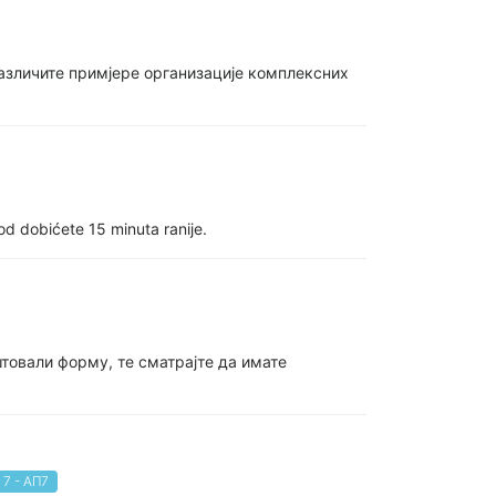
различите примјере организације комплексних
od dobićete 15 minuta ranije.
штовали форму, те сматрајте да имате
7 - АП7