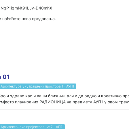
LlpNgP1iqmNt91LJv-D40mhX
у наћићете нова предавања.
 01
Архитектура унутрашњих простора 1 - АУП1
бро и здраво као и ваши ближњи, али и да радно и креативно п
 умјесто планираних РАДИОНИЦА на предмету АУП1 у овом трену
Архитектонско пројектовање 7 - АП7