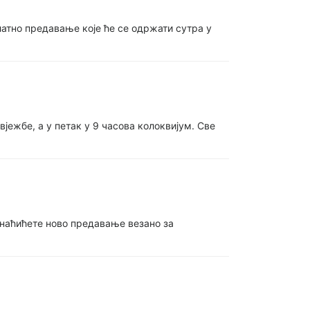
но предавање које ће се одржати сутра у
ежбе, а у петак у 9 часова колоквијум. Све
у наћићете ново предавање везано за