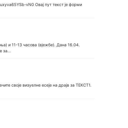
tPhuxyva65YSb-vN0 Овај пут текст је форми
 и 11-13 часова (вјежбе). Дана 16.04.
 за...
ачите своје визуелне есеје на драјв за ТЕКСТ1.