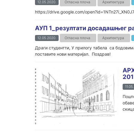
12.05.2020.
Огласна плоча
Архитектура
https://drive.google.com/open?id=1NTn27i_X
АУП 1_резултати досадашњег р
12.05.2020.
Огласна плоча
Архитектура
Драги студентти, У прилогу табела са бодовима
поставите нови материјал. Поздрав!
АРХ
201
11.05
Пошто
обаве
скица