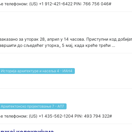
ње телефоном: (US) +1 912-421-6422 PIN: 766 756 046#
заказано за уторак 28, април у 14 часова. Приступни код доби
завршити до сљедећег уторка_ 5 мај, када креће трећи ...
Историја архитектуре и насеља 4 - ИАН4
Архитектонско пројектовање 7 - АП7
ње телефоном: (US) +1 435-562-1204 PIN: 493 794 322#