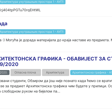
Архитектура унутрашњих простора 1 - АУП1
N0J7cj404tpPGTu70rqEHtWL
ада
Архитектура унутрашњих простора 1 - АУП1
 :) Могућа је дорада материјала до краја наставе из предмета. 
ИТЕКТОНСКА ГРАФИКА - ОБАВИЈЕСТ ЗА С
9/2020
.2020.
Огласна плоча
Архитектура
Архитектонска графика - А
вани студенти, Обзиром да још није познато када ћемо се врат
зе за предмет Архитектонска графика чим будете у прилици. Ос
 слободном руком на бијелом па...