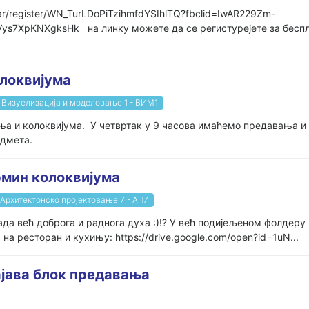
ar/register/WN_TurLDoPiTzihmfdYSIhlTQ?fbclid=IwAR229Zm-
XpKNXgksHk на линку можете да се регистурејете за бесплат
олоквијума
Визуелизација и моделовање 1 - ВИМ1
 и колоквијума. У четвртак у 9 часова имаћемо предавања и вј
едмета.
рмин колоквијума
Архитектонско пројектовање 7 - АП7
сада већ доброга и раднога духа :)!? У већ подијељеном фолдер
 ресторан и кухињу: https://drive.google.com/open?id=1uN...
ајава блок предавања