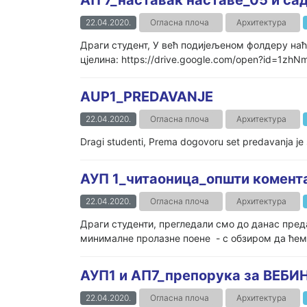
АП 7_наставак наставе_05 и са
22.04.2020.
Огласна плоча
Архитектура
Драги студент, У већ подијељеном фолдеру наћ
цјелина: https://drive.google.com/open?id=1zh
AUP1_PREDAVANJE
22.04.2020.
Огласна плоча
Архитектура
Dragi studenti, Prema dogovoru set predavanja je s
АУП 1_читаоница_општи комент
22.04.2020.
Огласна плоча
Архитектура
Драги студенти, прегледали смо до данас пред
минималне пролазне поене - с обзиром да ћемо
АУП1 и АП7_препорука за ВЕБИ
22.04.2020.
Огласна плоча
Архитектура