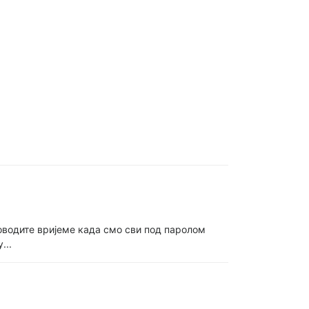
роводите вријеме када смо сви под паролом
...