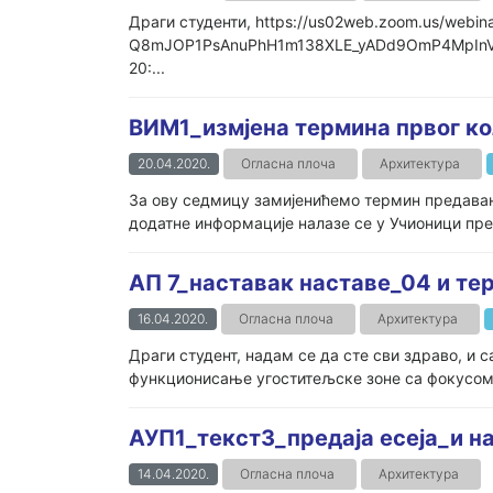
Драги студенти, https://us02web.zoom.us/webin
Q8mJOP1PsAnuPhH1m138XLE_yADd9OmP4MpInVys7
20:...
ВИМ1_измјена термина првог к
20.04.2020.
Огласна плоча
Архитектура
За ову седмицу замијенићемо термин предавања
додатне информације налазе се у Учионици пр
АП 7_наставак наставе_04 и те
16.04.2020.
Огласна плоча
Архитектура
Драги студент, надам се да сте сви здраво, и 
функционисање угоститељске зоне са фокусом на
АУП1_текст3_предаја есеја_и н
14.04.2020.
Огласна плоча
Архитектура