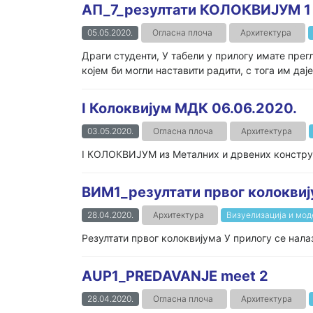
АП_7_резултати КОЛОКВИЈУМ 1
05.05.2020.
Огласна плоча
Архитектура
Драги студенти, У табели у прилогу имате прег
којем би могли наставити радити, с тога им даје
I Колоквијум МДК 06.06.2020.
03.05.2020.
Огласна плоча
Архитектура
I КОЛОКВИЈУМ из Металних и дрвених конструкц
ВИМ1_резултати првог колокви
28.04.2020.
Архитектура
Визуелизација и мод
Резултати првог колоквијума У прилогу се нала
AUP1_PREDAVANJE meet 2
28.04.2020.
Огласна плоча
Архитектура