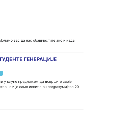
Молимо вас да нас обавијестите ако и када
ТУДЕНТЕ ГЕНЕРАЦИЈЕ
Г
ити у клупе предлажем да довршите своје
тао нам је само испит а он подразумијева 20