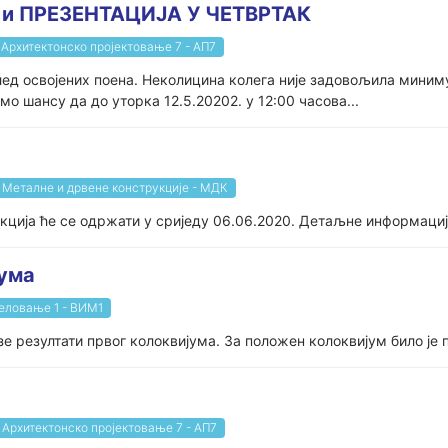
 и ПРЕЗЕНТАЦИЈА У ЧЕТВРТАК
Архитектонско пројектовање 7 - АП7
лед освојених поена. Неколицина колега није задовољила миниму
мо шансу да до уторка 12.5.20202. у 12:00 часова...
Металне и дрвене конструкције - МДК
ија ће се одржати у сриједу 06.06.2020. Детаљне информације 
јума
еловање 1 - ВИМ1
зе резултати првог колоквијума. За положен колоквијум било је 
Архитектонско пројектовање 7 - АП7