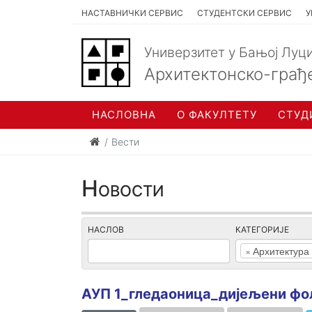
НАСТАВНИЧКИ СЕРВИС
СТУДЕНТСКИ СЕРВИС
У
Универзитет у Бањој Луц
Архитектонско-грађ
НАСЛОВНА
О ФАКУЛТЕТУ
СТУД
Вести
Новости
НАСЛОВ
КАТЕГОРИЈЕ
×
Архитектура
АУП 1_гледаоница_дијељени фо