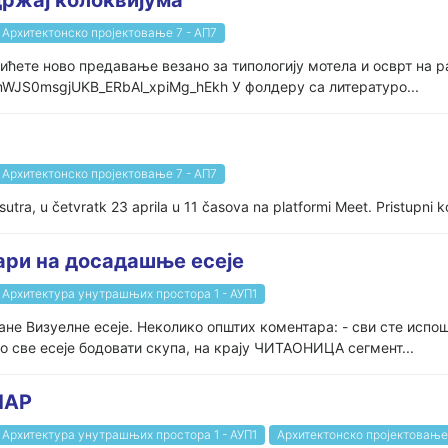
држај колоквијума
Архитектонско пројектовање 7 - АП7
ићете ново предавање везано за типологију мотела и осврт на 
NmWJS0msgjUKB_ERbAl_xpiMg_hEkh У фолдеру са литературо...
Архитектонско пројектовање 7 - АП7
utra, u četvratk 23 aprila u 11 časova na platformi Meet. Pristupni k
ари на досадашње есеје
Архитектура унутрашњих простора 1 - АУП1
ане Визуелне есеје. Неколико општих коментара: - сви сте испо
 све есеје бодовати скупа, на крају ЧИТАОНИЦА сегмент...
НАР
Архитектура унутрашњих простора 1 - АУП1
Архитектонско пројектовање 