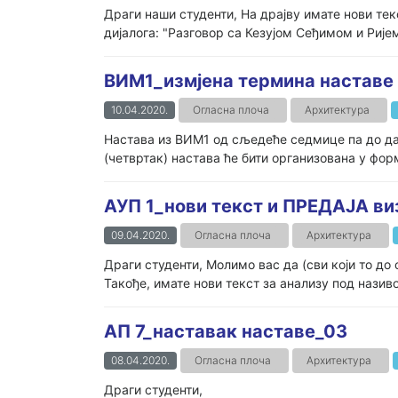
Драги наши студенти, На драјву имате нови текс
дијалога: "Разговор са Кезујом Сеђимом и Рије
ВИМ1_измјена термина наставе 
10.04.2020.
Огласна плоча
Архитектура
Настава из ВИМ1 од сљедеће седмице па до да
(четвртак) настава ће бити организована у фор
АУП 1_нови текст и ПРЕДАЈА ви
09.04.2020.
Огласна плоча
Архитектура
Драги студенти, Молимо вас да (сви који то до 
Такође, имате нови текст за анализу под називо
АП 7_наставак наставе_03
08.04.2020.
Огласна плоча
Архитектура
Драги студенти,