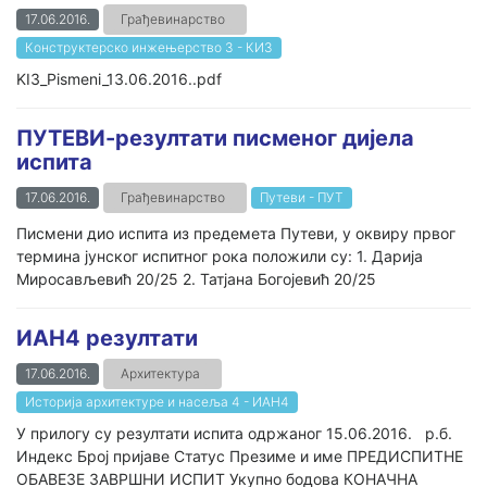
17.06.2016.
Грађевинарство
Конструктерско инжењерство 3 - КИ3
KI3_Pismeni_13.06.2016..pdf
ПУТЕВИ-резултати писменог дијела
испита
17.06.2016.
Грађевинарство
Путеви - ПУТ
Писмени дио испита из предемета Путеви, у оквиру првог
термина јунског испитног рока положили су: 1. Дарија
Миросављевић 20/25 2. Татјана Богојевић 20/25
ИАН4 резултати
17.06.2016.
Архитектура
Историја архитектуре и насеља 4 - ИАН4
У прилогу су резултати испита одржаног 15.06.2016. р.б.
Индекс Број пријаве Статус Презиме и име ПРЕДИСПИТНЕ
ОБАВЕЗЕ ЗАВРШНИ ИСПИТ Укупно бодова КОНАЧНА