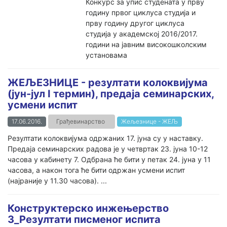
Конкурс за упис студената у прву
годину првог циклуса студија и
прву годину другог циклуса
студија у академској 2016/2017.
години на јавним високошколским
установама
ЖЕЉЕЗНИЦЕ - резултати колоквијума
(јун-јул I термин), предаја семинарских,
усмени испит
17.06.2016.
Грађевинарство
Жељезнице - ЖЕЉ
Резултати колоквијума одржаних 17. јуна су у наставку.
Предаја семинарских радова је у четвртак 23. јуна 10-12
часова у кабинету 7. Одбрана ће бити у петак 24. јуна у 11
часова, а након тога ће бити одржан усмени испит
(најраније у 11.30 часова). ...
Конструктерско инжењерство
3_Резултати писменог испита