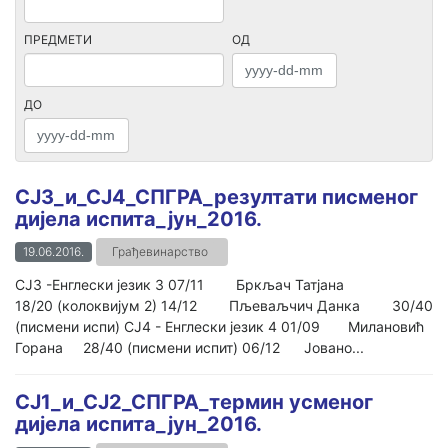
ПРЕДМЕТИ
ОД
ДО
СЈ3_и_СЈ4_СПГРА_резултати писменог
дијела испита_јун_2016.
19.06.2016.
Грађевинарство
СЈ3 -Енглески језик 3 07/11 Бркљач Татјана
18/20 (колоквијум 2) 14/12 Пљеваљчич Данка 30/40
(писмени испи) СЈ4 - Енглески језик 4 01/09 Милановић
Горана 28/40 (писмени испит) 06/12 Јовано...
СЈ1_и_СЈ2_СПГРА_термин усменог
дијела испита_јун_2016.