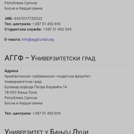
Република Српска
Босна и Херцеговина
ЈИБ:
4401017720022
Тел. централа:
+387 51 462 616
Студентска служба:
+387 51 462 545
Е-пошта:
info@aggf.unibl.org
АГГФ – Универзитетски град
Адреса
Архитектонско-грађевинско-геодетски факултет
Универзитетски град
Булевар војводе Петра Бојовића 1A
78 000 Бања Лука
Република Српска
Босна и Херцеговина
Тел. централа:
+387 51 462 616
Универзитет у Бањој Луци