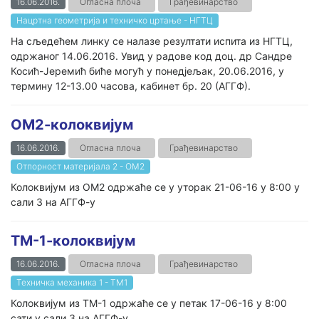
16.06.2016.
Огласна плоча
Грађевинарство
Нацртна геометрија и техничко цртање - НГТЦ
На сљедећем линку се налазе резултати испита из НГТЦ,
одржаног 14.06.2016. Увид у радове код доц. др Сандре
Косић-Јеремић биће могућ у понедјељак, 20.06.2016, у
термину 12-13.00 часова, кабинет бр. 20 (АГГФ).
ОМ2-колоквијум
16.06.2016.
Огласна плоча
Грађевинарство
Отпорност материјала 2 - ОМ2
Колоквијум из ОМ2 одржаће се у уторак 21-06-16 у 8:00 у
сали 3 на АГГФ-у
ТМ-1-колоквијум
16.06.2016.
Огласна плоча
Грађевинарство
Техничка механика 1 - ТМ1
Колоквијум из ТМ-1 одржаће се у петак 17-06-16 у 8:00
сати у сали 3 на АГГФ-у