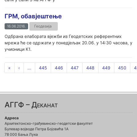
ГРМ, обавјештење
16.06.2016.
Геодезија
Одбрана елабората вјежби из Геодетских референтних
мрежа ће се одржати у понедјељак 20.06. у 14:30 часова, у
учионици К1.
«
‹
...
445
446
447
448
449
450
4
АГГФ – Деканат
Адреса
Архитектонско-грађевинско-геодетски факултет
Булевар војводе Петра Бојовића 1A
78 000 Бања Лука