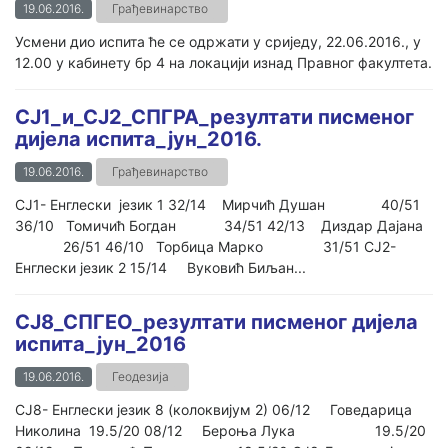
19.06.2016.
Грађевинарство
Усмени дио испита ће се одржати у сриједу, 22.06.2016., у
12.00 у кабинету бр 4 на локацији изнад Правног факултета.
СЈ1_и_СЈ2_СПГРА_резултати писменог
дијела испита_јун_2016.
19.06.2016.
Грађевинарство
СЈ1- Енглески језик 1 32/14 Мирчић Душан 40/51
36/10 Томичић Богдан 34/51 42/13 Диздар Дајана
26/51 46/10 Торбица Марко 31/51 СЈ2-
Енглески језик 2 15/14 Вуковић Биљан...
СЈ8_СПГЕО_резултати писменог дијела
испита_јун_2016
19.06.2016.
Геодезија
СЈ8- Енглески језик 8 (колоквијум 2) 06/12 Говедарица
Николина 19.5/20 08/12 Бероња Лука 19.5/20