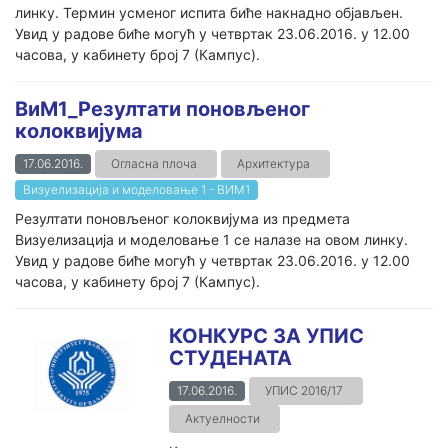
линку. Термин усменог испита биће накнадно објављен.
Увид у радове биће могућ у четвртак 23.06.2016. у 12.00
часова, у кабинету број 7 (Кампус).
ВиМ1_Резултати поновљеног
колоквијума
17.06.2016.
Огласна плоча
Архитектура
Визуелизација и моделовање 1 - ВИМ1
Резултати поновљеног колоквијума из предмета
Визуелизација и моделовање 1 се налазе на овом линку.
Увид у радове биће могућ у четвртак 23.06.2016. у 12.00
часова, у кабинету број 7 (Кампус).
КОНКУРС ЗА УПИС
СТУДЕНАТА
17.06.2016.
УПИС 2016/17
Актуелности