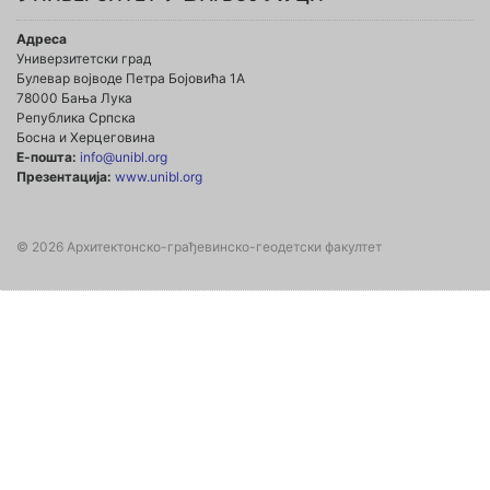
Адреса
Универзитетски град
Булевар војводе Петра Бојовића 1А
78000 Бања Лука
Република Српска
Босна и Херцеговина
Е-пошта:
info@unibl.org
Презентација:
www.unibl.org
© 2026 Архитектонско-грађевинско-геодетски факултет