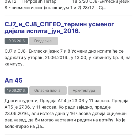
09/12 Петровић Петар 18.5/20 СЈ8-Енглески језик
8 - писмени испит (колоквијум 1 и 2) 28/12 Сј...
СЈ7_и_СЈ8_СПГЕО_термин усменог
дијела испита_јун_2016.
19.06.2016.
Геодезија
СЈ7 и СЈ8- Енглески језик 7 и 8 Усмени дио испита ће се
одржати у уторак, 21.06.2016., у 13.00, у кабинету бр. 4, на
кампусу.
Ап 45
19.06.2016.
Огласна плоча
Архитектура
Драги студенти, Предаја АП4 је 23.06 у 11 часова. Предаја
АП5 је 27.06. у 11 часова. Ко ради заједно, предаје
23.06.2016., али истога дана у 16 часова добија оцијењен
рад назад, да би могао наставити радити на вртићу. Ко је
волонтирао на Да...