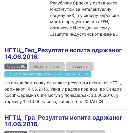
Републике Српске у сарадњи са
Институтом за интелектуалну
својину БиХ, а у оквиру Европске
мреже предузетништва ЕЕН,
организује Инфо дан на тему
„Заштита индустријског дизајна ...
НГТЦ_Гео_Резултати испита одржаног
14.06.2016.
16.06.2016.
Огласна плоча
Геодезија
Нацртна геометрија и техничко цртање - НГТЦ
На сљедећем линку се налазе резултати испита из НГТЦ,
одржаног 14.06.2016. Увид у радове код доц. др Сандре
Косић-Јеремић биће могућ у понедјељак, 20.06.2016, у
термину 12-13.00 часова, кабинет бр. 20 (АГГФ).
НГТЦ_Гра_Резултати испита одржаног
14.06.2016.