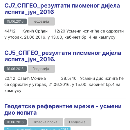
СЈ7_СПГЕО_резултати писменог дијела
испита_јун_2016
19.06.2016.
Геодезија
44/12 Кукић Срђан 12/20 Усмени испит ће се одржати
у уторак, 21.06.2016. у 13.00, кабинет бр. 4 на кампусу.
СЈ5_СПГЕО_резултати писменог дијела
испита_јун_2016.
19.06.2016.
Геодезија
20/12 Савић Моника 38.5/40 Усмени дио испита ће
се одржати у уторак, 21.06.2016. у 15.00, кабинет бр.4 на
кампусу.
Геодетске референтне мреже - усмени
дио испита
18.06.2016.
Огласна плоча
Геодезија
Геодетске референтне мреже - ГРМ