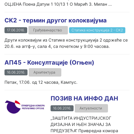
ОЦЈЕНА Поена Датум 1 10/13 1 О Марић З. Милан ...
СК2 - термин другог колоквијума
17.06.2016.
Грађевинарство
Статика конструкција 2 - СК2
Други колоквијум из Статике конструкциуија 2 одржеће се
20.6. на аггф-у, сала 4, са почетком у 9:00 часова.
АП45 - Консултације (Огњен)
16.06.2016.
Архитектура
Петак, 17.06. од 12 часова, Кампус.
ПОЗИВ НА ИНФО ДАН
16.06.2016.
Актуелности
„ЗАШТИТА ИНДУСТРИЈСКОГ
ДИЗАЈНА И ЊЕН ЗНАЧАЈ ЗА
ПРЕДУЗЕЋА“ Привредна комора