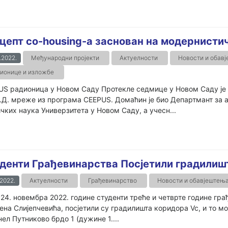
цепт co-housing-a заснован на модернист
.2022.
Међународни пројекти
Актуелности
Новости и обав
ионице и изложбе
US радионица у Новом Саду Протекле седмице у Новом Саду је
.Д. мреже из програма CEEPUS. Домаћин је био Департмант за 
чких наука Универзитета у Новом Саду, а учесн...
денти Грађевинарства Посјетили градилиш
.2022.
Актуелности
Грађевинарство
Новости и обавјештењ
24. новембра 2022. године студенти треће и четврте године гр
на Слијепчевића, посјетили су градилишта коридора Vc, и то мо
нел Путниково брдо 1 (дужине 1....