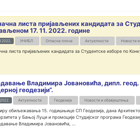
начна листа пријављених кандидата за Сту
ављеном 17. 11. 2022. године
1.2022.
УНИБЛ
Огласна плоча
Актуелности
Новости и
чна листа пријављених кандидата за Студентске изборе по Конку
давање Владимира Јовановића, дипл. геод.
ерној геодезији“.
.2022.
Актуелности
Геодезија
Новости и обавјештења
иру обиљежавања 15. годишњице СП Геодезија, дана Архитекто
рзитета у Бањој Луци и промоције Студијског програма Геодезиј
едавање Владимира Јовановића, ...