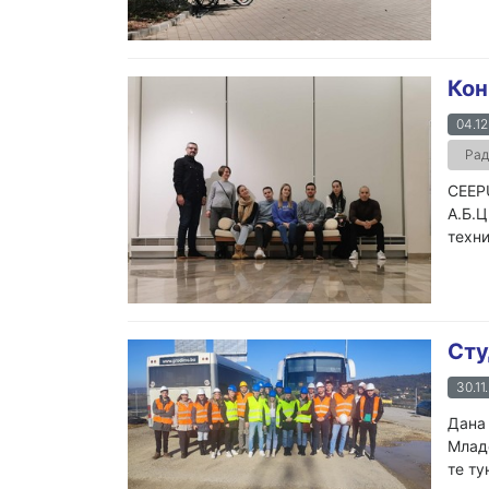
Кон
04.12
Рад
CEEP
А.Б.Ц
техни
Сту
30.11
Дана 
Младе
те ту