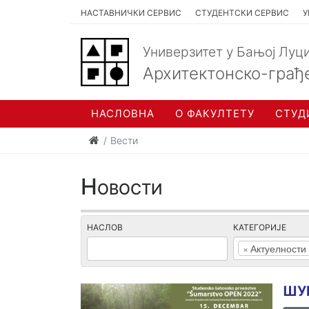
НАСТАВНИЧКИ СЕРВИС
СТУДЕНТСКИ СЕРВИС
У
Универзитет у Бањој Луц
Архитектонско-грађ
НАСЛОВНА
О ФАКУЛТЕТУ
СТУД
Вести
Новости
НАСЛОВ
КАТЕГОРИЈЕ
×
Актуелности
ШУ