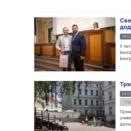
Све
дод
06.12
У пет
Беогр
Беогр
Три
04.12
Сту
Према
униве
друш