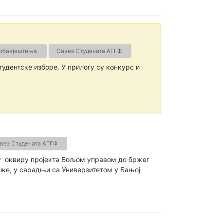
 обавјештења
Савез Студената АГГФ
удентске изборе. У прилогу су конкурс и
вез Студената АГГФ
 у оквиру пројекта Бољом управом до бржег
ке, у сарадњи са Универзитетом у Бањој