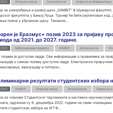
.2022.
Огласна плоча
Актуелности
Новости и обавјештења
р за унапређење и развој шаха „GAMBIT“ & Шумарски факултет,
ског факултета у Бањој Луци. Турнир ће бити рејтингован код „
ање поена у убрзаном шаху. Такмиче...
орен је Еразмус+ позив 2023 за пријаву пр
иода од 2021. до 2027. године.
.2022.
Међународни пројекти
УНИБЛ
Актуелности
Но
 позива је доступан овдје. Све информације о правилима за при
мације о самом позиву доступне овдје. Електронски приручник 
нансирање, евалуацију и потписи...
лиминарни резултати студентских избора 
.2022.
УНИБЛ
Огласна плоча
Актуелности
Новости и
и за чланове Студентског парламента и наставно-научних/умјет
ната, одржани су 6. децембра 2022. године на свим чланицама
тати студентских избора на АГГФ...