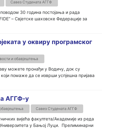
Савез Студената АГГФ
 поводом 30 година постојања и рада
FIDE“ – Свјетске шаховске Федерације за
ојеката у оквиру програмског
вости и обавјештења
јаву можете пронађи у Водичу, док су
који помаже да се изврши успјешна пријава
на АГГФ-у
 обавјештења
Савез Студената АГГФ
ничких вијећа факултета/Академије из реда
 Универзитета у Бањој Луци. Прелиминарни