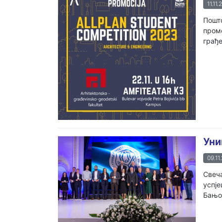
11.11.
Пошто
промо
грађе
Уни
09.11
Свеча
успје
Бањој