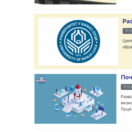
Ра
17.1
Цент
обра
Поч
17.11
Разво
еконо
Луци 