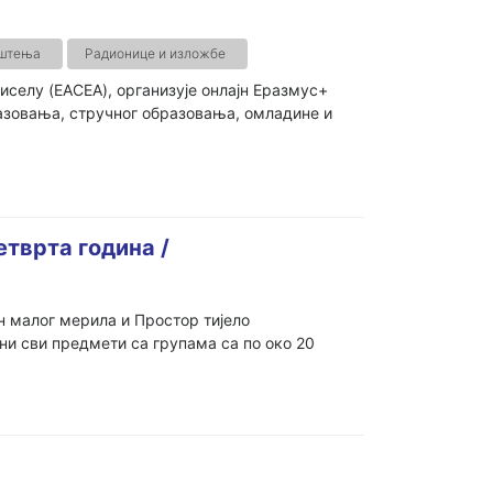
ештења
Радионице и изложбе
селу (EACEA), организује онлајн Еразмус+
азовања, стручног образовања, омладине и
тврта година /
н малог мерила и Простор тијело
ани сви предмети са групама са по око 20