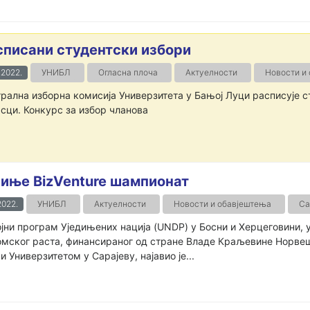
списани студентски избори
1.2022.
УНИБЛ
Огласна плоча
Актуелности
Новости и
рална изборна комисија Универзитета у Бањој Луци расписује ст
сци. Конкурс за избор чланова
иње BizVenture шампионат
.2022.
УНИБЛ
Актуелности
Новости и обавјештења
Са
јни програм Уједињених нација (UNDP) у Босни и Херцеговини,
мског раста, финансираног од стране Владе Краљевине Норвеш
и Универзитетом у Сарајеву, најавио је...