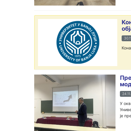
Ко
обј
30.1
Кона
Пре
мод
24.11
У окв
Униве
је пр