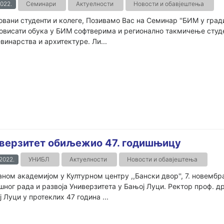
2022.
Семинари
Актуелности
Новости и обавјештења
вани студенти и колеге, Позивамо Вас на Семинар ''БИМ у градит
висати обука у БИМ софтверима и регионално такмичење студената
винарства и архитектуре. Ли...
верзитет обиљежио 47. годишњицу
.2022.
УНИБЛ
Актуелности
Новости и обавјештења
ном академијом у Културном центру ,,Бански двор'', 7. новембр
шног рада и развоја Универзитета у Бањој Луци. Ректор проф. др
 Луци у протеклих 47 година ...