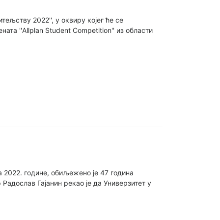
ељству 2022'', у оквиру којег ће се
 ''Allplan Student Competition'' из области
а 2022. године, обиљежено је 47 година
 Радослав Гајанин рекао је да Универзитет у