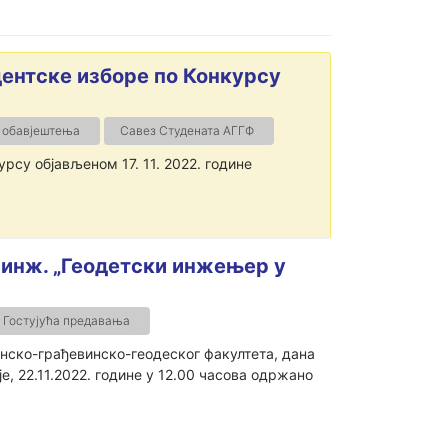
дентске изборе по Конкурсу
 обавјештења
Савез Студената АГГФ
рсу објављеном 17. 11. 2022. године
 инж. „Геодетски инжењер у
Гостујућа предавања
нско-грађевинско-геодеског факултета, дана
е, 22.11.2022. године у 12.00 часова одржано