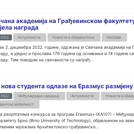
чана академија на Грађевинском факултету
јела награда
.2022.
Актуелности
Новости и обавјештења
Награде
ак 2. децембра 2022. године, одржана је Свечана академија на
аду, а уједно и прослава 176 година од оснивања и 74 године с
аду. Тим поводом на свечаности су награђ...
 нова студента одлазе на Еразмус размјену
.2022.
Међународна сарадња
Актуелности
Новости и обав
дентска мобилност
 резултатима конкурса за програм Erasmus+ (KA107) – Међуна
рзитету Брно (Brno University of Technology), објављеном на зв
твеним мрежама Архитектонско-грађевинско...