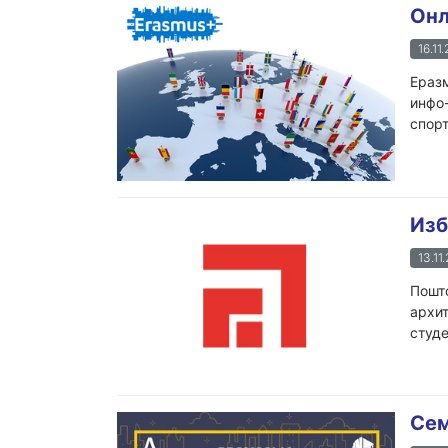
Онл
16.11
Еразм
инфо-
спорт
Изб
13.11
Пошто
архит
студе
Сем