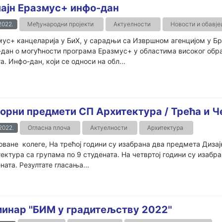
ајн Еразмус+ инфо-дан
.2022.
Међународни пројекти
Актуелности
Новости и обавј
ус+ канцеларија у БиХ, у сарадњи са Извршном агенцијом у Бри
дан о могућности програма Еразмус+ у областима високог обр
а. Инфо-дан, који се односи на обл...
орни предмети СП Архитектура / Трећа и Че
.2022.
Огласна плоча
Актуелности
Архитектура
ване колеге, На трећој години су изабрана два предмета Дизај
ектура са групама по 9 студената. На четвртој години су изабр
ната. Резултате гласања...
инар ''БИМ у градитељству 2022''