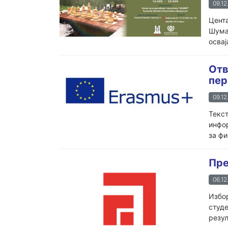
09.12
Цента
Шумар
освај
Отв
пер
09.12
Текст
инфор
за фи
Пре
06.12
Избор
студе
резул