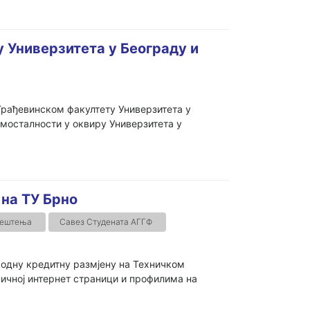
 Универзитета у Београду и
 Грађевинском факултету Универзитета у
амосталности у оквиру Универзитета у
 на ТУ Брно
јештења
Савез Студената АГГФ
родну кредитну размјену на Техничком
аничној интернет страници и профилима на