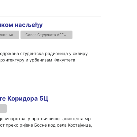
ичком насљеђу
јештења
Савез Студената АГГФ
 одржана студентска радионица у оквиру
архитектуру и урбанизам Факултета
те Коридора 5Ц
а
ађевинарства, у пратњи вишег асистента мр
ст преко ријеке Босне код села Костајница,