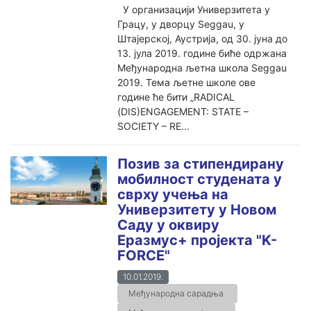
У организацији Универзитета у
Грацу, у дворцу Seggau, у
Штајерској, Аустрија, од 30. јуна до
13. јула 2019. године биће одржана
Међународна љетна школа Seggau
2019. Тема љетне школе ове
године ће бити „RADICAL
(DIS)ENGAGEMENT: STATE –
SOCIETY – RE...
Позив за стипендирану
мобилност студената у
сврху учења на
Универзитету у Новом
Саду у оквиру
Еразмус+ пројекта "K-
FORCE"
10.01.2019.
Међународна сарадња