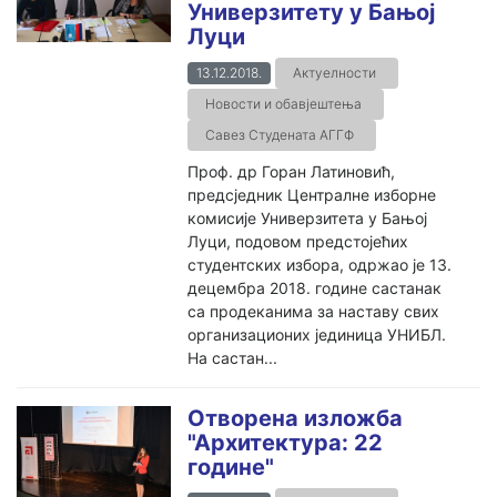
Универзитету у Бањој
Луци
13.12.2018.
Актуелности
Новости и обавјештења
Савез Студената АГГФ
Проф. др Горан Латиновић,
предсједник Централне изборне
комисије Универзитета у Бањој
Луци, подовом предстојећих
студентских избора, одржао је 13.
децембра 2018. године састанак
са продеканима за наставу свих
организационих јединица УНИБЛ.
На састан...
Отворена изложба
"Архитектура: 22
године"