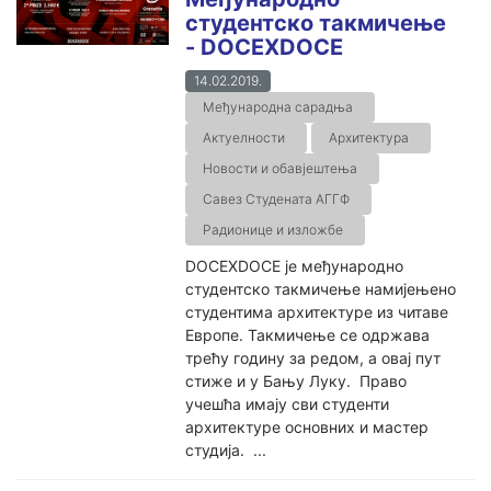
студентско такмичење
- DOCEXDOCE
14.02.2019.
Међународна сарадња
Актуелности
Архитектура
Новости и обавјештења
Савез Студената АГГФ
Радионице и изложбе
DOCEXDOCE је међународно
студентско такмичење намијењено
студентима архитектуре из читаве
Европе. Такмичење се одржава
трећу годину за редом, а овај пут
стиже и у Бању Луку. Право
учешћа имају сви студенти
архитектуре основних и мастер
студија. ...