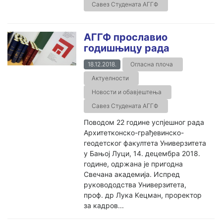
Савез Студената АГГФ
АГГФ прославио
годишњицу рада
18.12.2018.
Огласна плоча
Актуелности
Новости и обавјештења
Савез Студената АГГФ
Поводом 22 године успјешног рада
Архитетконско-грађевинско-
геодетског факултета Универзитета
у Бањој Луци, 14. децембра 2018.
године, одржана је пригодна
Свечана академија. Испред
руковододства Универзитета,
проф. др Лука Kецман, проректор
за кадров...