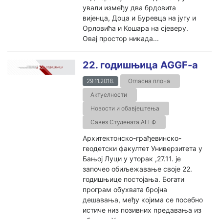
ували између два брдовита
вијенца, Доца и Буревца на југу и
Орловића и Кошара на сјеверу.
Овај простор никада...
22. годишњицa AGGF-a
29.11.2018.
Огласна плоча
Актуелности
Новости и обавјештења
Савез Студената АГГФ
Архитектонско-грађевинско-
геодетски факултет Универзитета у
Бањој Луци у уторак ,27.11. је
започео обиљежавање своје 22.
годишњице постојања. Богати
програм обухвата бројна
дешавања, међу којима се посебно
истиче низ позивних предавања из