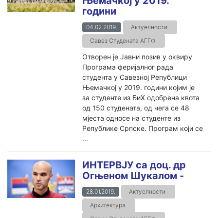
Њемачкој у 2019.
години
04.02.2019.
Актуелности
Савез Студената АГГФ
Отворен је Јавни позив у оквиру
Програма феријалног рада
студента у Савезној Републици
Њемачкој у 2019. години којим је
за студенте из БиХ одобрена квота
од 150 студената, од чега се 48
мјеста односе на студенте из
Републике Српске. Програм који се
...
ИНТЕРВЈУ са доц. др
Огњеном Шукалом -
28.01.2019.
Актуелности
Архитектура