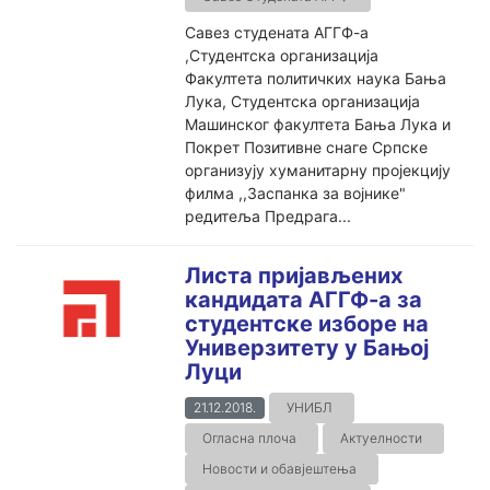
Савез студената АГГФ-а
,Студентска организација
Факултета политичких наука Бања
Лука, Студентска организација
Машинског факултета Бања Лука и
Покрет Позитивне снаге Српске
организују хуманитарну пројекцију
филма ,,Заспанка за војнике"
редитеља Предрага...
Листа пријављених
кандидата АГГФ-а за
студентске изборе на
Универзитету у Бањој
Луци
21.12.2018.
УНИБЛ
Огласна плоча
Актуелности
Новости и обавјештења