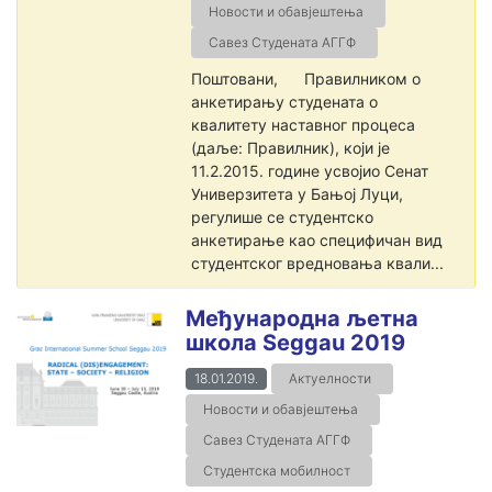
Новости и обавјештења
Савез Студената АГГФ
Поштовани, Правилником о
анкетирању студената о
квалитету наставног процеса
(даље: Правилник), који је
11.2.2015. године усвојио Сенат
Универзитета у Бањој Луци,
регулише се студентско
анкетирање као специфичан вид
студентског вредновања квали...
Међународна љетна
школа Seggau 2019
18.01.2019.
Актуелности
Новости и обавјештења
Савез Студената АГГФ
Студентска мобилност