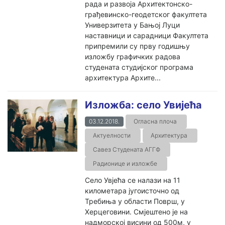
рада и развоја Архитектонско-
грађевинско-геодетског факултета
Универзитета у Бањој Луци
наставници и сарадници Факултета
припремили су прву годишњу
изложбу графичких радова
студената студијског програма
архитектура Архите...
Изложба: село Увијећа
03.12.2018.
Огласна плоча
Актуелности
Архитектура
Савез Студената АГГФ
Радионице и изложбе
Село Увјећа се налази на 11
километара југоисточно од
Требиња у области Површ, у
Херцеговини. Смјештено је на
надморској висини од 500м, у