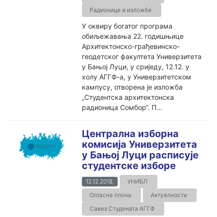
Радионице и изложбе
У оквиру богатог програма
обиљежавања 22. годишњице
Архитектонско-грађевинско-
геодетског факултета Универзитета
у Бањој Луци, у сриједу, 12.12. у
холу АГГФ-а, у Универзитетском
кампусу, отворена је изложба
„Студентска архитектонска
радионица Сомбор“. П...
Централна изборна
комисија Универзитета
у Бањој Луци расписује
студентске изборе
12.12.2018.
УНИБЛ
Огласна плоча
Актуелности
Савез Студената АГГФ