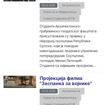
25.12.2018.
Актуелности
Новости и обавјештења
Савез Студената АГГФ
Студенти Архитектонско-
грађевинско-геодетског факултета
присуствовали су пријему у
Народној скупштини Републике
Српске, који је поводом
новогодишњих празника уприличио
потпредсједник Скупштине,
господин Милан Петковић.
Студенти са највишим просјеком...
Пројекција филма
"Заспанка за војнике"
24.12.2018.
Актуелности
Новости и обавјештења
Савез Студената АГГФ