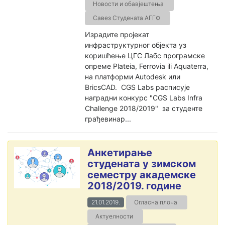
Новости и обавјештења
Савез Студената АГГФ
Израдите пројекат
инфраструктурног објекта уз
коришћење ЦГС Лабс програмске
опреме Plateia, Ferrovia ili Aquaterra,
на платформи Autodesk или
BricsCAD. CGS Labs расписује
наградни конкурс "CGS Labs Infra
Challenge 2018/2019" за студенте
грађевинар...
Анкетирање
студената у зимском
семестру академске
2018/2019. године
21.01.2019.
Огласна плоча
Актуелности