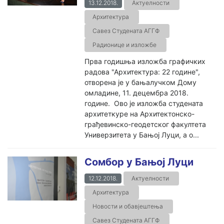
13.12.2018.
Актуелности
Архитектура
Савез Студената АГГФ
Радионице и изложбе
Прва годишња изложба графичких
радова "Архитектура: 22 године",
отворена је у бањалучком Дому
омладине, 11. децембра 2018.
године. Ово је изложба студената
архитеткуре на Архитектонско-
грађевинско-геодетског факултета
Универзитета у Бањој Луци, а о...
Сомбор у Бањој Луци
12.12.2018.
Актуелности
Архитектура
Новости и обавјештења
Савез Студената АГГФ