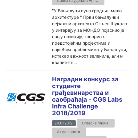
Савез Студената АГГФ
"У Бањалуци пуно градње, мало
архитектуре " Први бањалучки
пејзажни архитекта Огњен Шукало
у интервјуу за МОНДО појаснио је
своју позицију, говорио о
предстојећим пројектима и
највећим проблемима у Бањалуци,
истакао важност зеленила, али и
квалитетн...
Наградни конкурс за
студенте
грађевинарства и
саобраћаја - CGS Labs
Infra Challenge
2018/2019
24.01.2019.
Огласна плоча
Актуелности