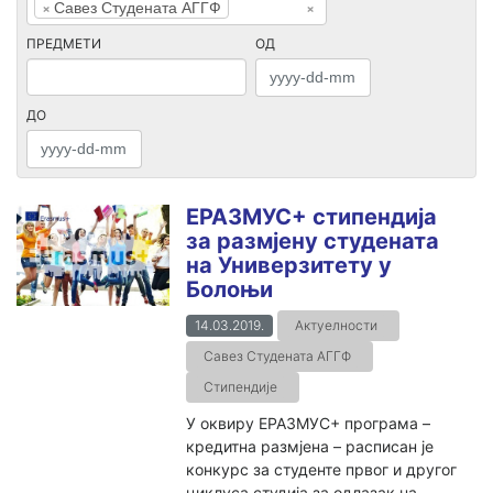
×
Савез Студената АГГФ
×
ПРЕДМЕТИ
ОД
ДО
ЕРАЗМУС+ стипендија
за размјену студената
на Универзитету у
Болоњи
14.03.2019.
Актуелности
Савез Студената АГГФ
Стипендије
У оквиру ЕРАЗМУС+ програма –
кредитна размјена – расписан је
конкурс за студенте првог и другог
циклуса студија за одлазак на