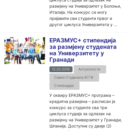
размјену на Универзитет у Болоњи,
Италија. На конкурс се могу
пријавити сви студенти првог и
другог циклуса Универзитета у ...
ЕРАЗМУС+ стипендија
за размјену студената
на Универзитету у
Гранади
13.03.2019.
Актуелности
Савез Студената АГГФ
Стипендије
У оквиру ЕРАЗМУС+ програма –
кредитна размјена – расписан је
конкурс за студенте сва три
циклуса студија за одлазак на
размјену на Универзитет у Гранади,
Шпанија. Доступне су двије (2)