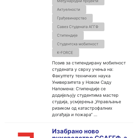
Међународни пројекти
Актуелности
Грађевинарство
Савез Студената АГГФ
Стипендије
Студентска мобилност
K-FORCE
Позив за стипендирану мобилност
студената у сврху учења на:
Факултету техничких наука
Универзитета у Новом Саду
Напомена: Стипендије се
додијељују студентима мастер
студија, усмјерења „Управљање
ризиком од катастрофалних
догађаја и пожара“ ...
Изабрано ново