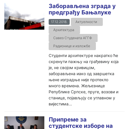
Заборављена зграда у
предграђу Бањалуке
17.12.2018.
Актуелности
Архитектура
Савез Студената АГГФ
Радионице и изложбе
Студенти архитектуре накратко ће
скренути пажњу на грађевину која
је, не својом кривицом,
заборављена иако од завршетка
њене изградње није протекло
много времена. Жељезнице
Републике Српске, пруге, возови и
станице, појављују се углавном у
вијестима...
Припреме за
студентске изборе на