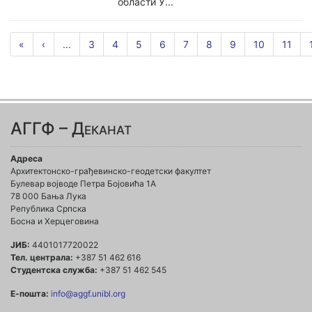
области У...
«
‹
...
3
4
5
6
7
8
9
10
11
АГГФ – Деканат
Адреса
Архитектонско-грађевинско-геодетски факултет
Булевар војводе Петра Бојовића 1A
78 000 Бања Лука
Република Српска
Босна и Херцеговина
ЈИБ:
4401017720022
Тел. централа:
+387 51 462 616
Студентска служба:
+387 51 462 545
Е-пошта:
info@aggf.unibl.org