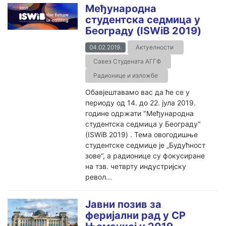
Међународнa
студентскa седмицa у
Београду (ISWiB 2019)
04.02.2019.
Актуелности
Савез Студената АГГФ
Радионице и изложбе
Обавјештавамо вас да ће се у
периоду од 14. до 22. јула 2019.
године одржати "Међународна
студентска седмица у Београду"
(ISWiB 2019) . Тема овогодишње
студентске седмице је „Будућност
зове“, а радионице су фокусиране
на тзв. четврту индустријску
револ...
Јавни позив за
феријални рад у СР