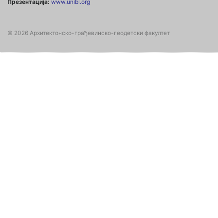
Презентација:
www.unibl.org
© 2026 Архитектонско-грађевинско-геодетски факултет