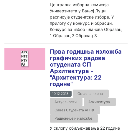
Централна изборна комисија
Универзитета у Бањој Луци
расписује студентске изборе. У
прилогу су конкурс и обрасци.
Конкурс за избор чланова Образац
1 Образац 2 Образац 3
Прва годишња изложба
графичких радова
студената СП
Архитектура -
"Архитектура: 22
године"
10.12.2018.
Огласна плоча
Актуелности
Архитектура
Савез Студената АГГФ
Радионице и изложбе
У склопу обиљежавања 22 године