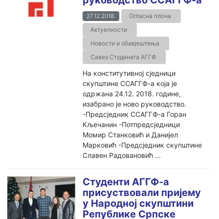
руководство ССАГГФ-а
27.12.2018.
Огласна плоча
Актуелности
Новости и обавјештења
Савез Студената АГГФ
На конститутивној сједници
скупштине ССАГГФ-а која је
одржана 24.12. 2018. године,
изабрано је ново руководство.
-Предсједник ССАГГФ-а Горан
Кљечанин -Потпредсједници
Момир Станковић и Данијел
Марковић -Предсједник скупштине
Славен Радовановић ...
Студенти АГГФ-а
присуствовали пријему
у Народној скупштини
Републике Српске