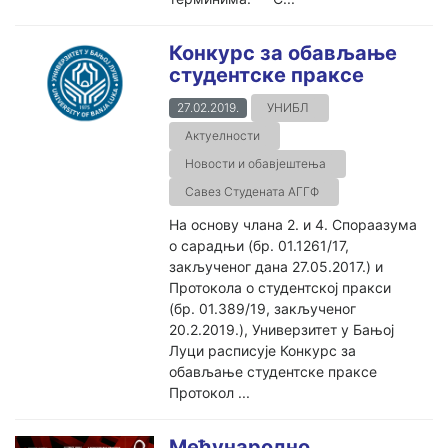
Конкурс за обављање
студентске праксе
27.02.2019.
УНИБЛ
Актуелности
Новости и обавјештења
Савез Студената АГГФ
На основу члана 2. и 4. Спораазума
о сарадњи (бр. 01.1261/17,
закљученог дана 27.05.2017.) и
Протокола о студентској пракси
(бр. 01.389/19, закљученог
20.2.2019.), Универзитет у Бањој
Луци расписује Конкурс за
обављање студентске праксе
Протокол ...
Међународно