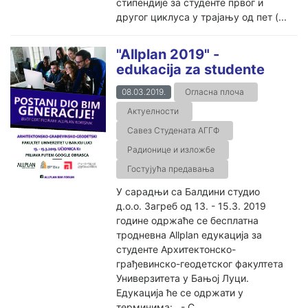
стипендије за студенте првог и
другог циклуса у трајању од пет (...
"Allplan 2019" -
edukacija za studente
08.03.2019.
Огласна плоча
Актуелности
Савез Студената АГГФ
Радионице и изложбе
Гостујућа предавања
У сарадњи са Балдини студио
д.о.о. Загреб од 13. - 15.3. 2019
године одржаће се бесплатна
тродневна Allplan едукација за
студенте Архитектонско-
грађевинско-геодетског факултета
Универзитета у Бањој Луци.
Едукација ће се одржати у
терминима: - С...